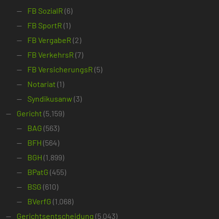
FB SozialR
(6)
FB SportR
(1)
FB VergabeR
(2)
FB VerkehrsR
(7)
FB VersicherungsR
(5)
Notariat
(1)
Syndikusanw
(3)
Gericht
(5.159)
BAG
(563)
BFH
(564)
BGH
(1.899)
BPatG
(455)
BSG
(610)
BVerfG
(1.068)
Gerichtsentscheidung
(5.043)