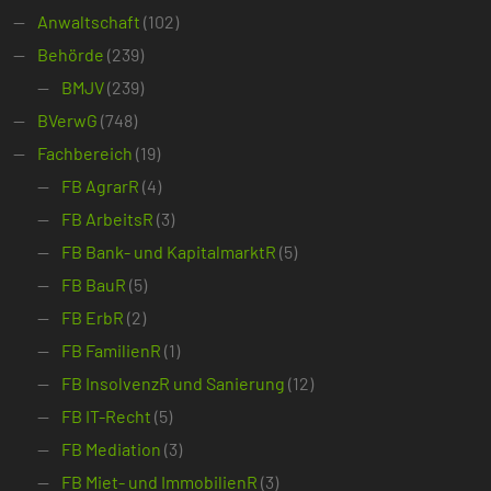
Anwaltschaft
(102)
Behörde
(239)
BMJV
(239)
BVerwG
(748)
Fachbereich
(19)
FB AgrarR
(4)
FB ArbeitsR
(3)
FB Bank- und KapitalmarktR
(5)
FB BauR
(5)
FB ErbR
(2)
FB FamilienR
(1)
FB InsolvenzR und Sanierung
(12)
FB IT-Recht
(5)
FB Mediation
(3)
FB Miet- und ImmobilienR
(3)