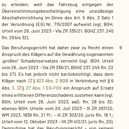
zu erleiden, weil das Fahrzeug entgegen der
Übereinstimmungsbescheinigung eine unzulässige
Abschalteinrichtung im Sinne des Art. 5 Abs. 2 Satz 1
der Verordnung (EG) Nr. 715/2007 aufweist (vgl. BGH,
Urteil vom 26. Juni 2023 – VIa ZR 335/21,
BGHZ 237, 245
Rn. 29 bis 32).
Das Berufungsgericht hat daher zwar zu Recht einen
9
Anspruch des Klägers auf die Gewährung sogenannten
„großen“ Schadensersatzes verneint (vgl. BGH, Urteil
vom 26. Juni 2023 – VIa ZR 335/21,
BGHZ 237, 245
Rn. 22
bis 27). Es hat jedoch nicht berücksichtigt, dass dem
Kläger nach
§ 823 Abs. 2 BGB
in Verbindung mit § 6
Abs. 1,
§ 27 Abs. 1 EG-FGV
ein Anspruch auf Ersatz
eines erlittenen Differenzschadens zustehen kann (vgl.
BGH, Urteil vom 26. Juni 2023, aaO, Rn. 28 bis 32;
ebenso BGH, Urteile vom 20. Juli 2023 – III ZR 267/20,
WM 2023, 1839 Rn. 21 ff.; – III ZR 303/20, juris Rn. 16 f.;
Urteil vom 12. Oktober 2023 – VII ZR 412/21, juris Rn. 20).
Demzufolge hat das Berufungsgericht – von seinem