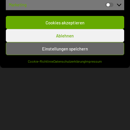
FB VerkehrsR
(7)
Marketing
Marketi
FB VersicherungsR
(5)
Notariat
(1)
Cookies akzeptieren
Syndikusanw
(3)
Gericht
(5.159)
Ablehnen
BAG
(563)
Einstellungen speichern
BFH
(564)
BGH
(1.899)
Cookie-Richtlinie
Datenschutzerklärung
Impressum
BPatG
(455)
BSG
(610)
BVerfG
(1.068)
Gerichtsentscheidung
(5.043)
Ablehnung einstweilige Anordnung
(122)
Anerkenntnisurteil
(1)
Beschluss
(2.728)