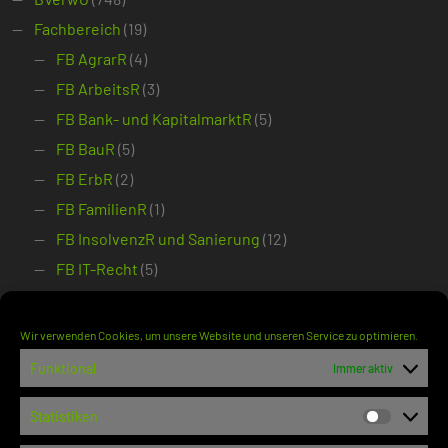
Fachbereich
(19)
FB AgrarR
(4)
FB ArbeitsR
(3)
FB Bank- und KapitalmarktR
(5)
FB BauR
(5)
FB ErbR
(2)
FB FamilienR
(1)
FB InsolvenzR und Sanierung
(12)
FB IT-Recht
(5)
FB Mediation
(3)
FB Miet- und ImmobilienR
(3)
Wir verwenden Cookies, um unsere Website und unseren Service zu optimieren.
FB SozialR
(6)
Funktional
Immer aktiv
FB SportR
(1)
Statistiken
FB VergabeR
(2)
Statisti