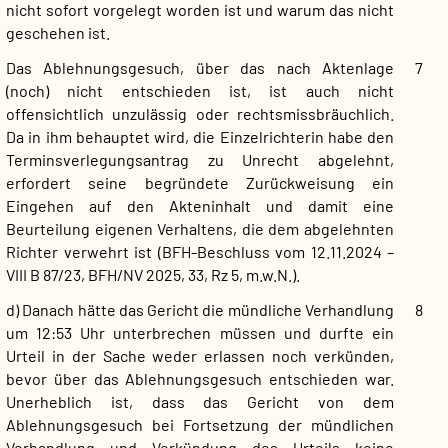
nicht sofort vorgelegt worden ist und warum das nicht
geschehen ist.
Das Ablehnungsgesuch, über das nach Aktenlage
7
(noch) nicht entschieden ist, ist auch nicht
offensichtlich unzulässig oder rechtsmissbräuchlich.
Da in ihm behauptet wird, die Einzelrichterin habe den
Terminsverlegungsantrag zu Unrecht abgelehnt,
erfordert seine begründete Zurückweisung ein
Eingehen auf den Akteninhalt und damit eine
Beurteilung eigenen Verhaltens, die dem abgelehnten
Richter verwehrt ist (BFH-Beschluss vom 12.11.2024 –
VIII B 87/23, BFH/NV 2025, 33, Rz 5, m.w.N.).
d) Danach hätte das Gericht die mündliche Verhandlung
8
um 12:53 Uhr unterbrechen müssen und durfte ein
Urteil in der Sache weder erlassen noch verkünden,
bevor über das Ablehnungsgesuch entschieden war.
Unerheblich ist, dass das Gericht von dem
Ablehnungsgesuch bei Fortsetzung der mündlichen
Verhandlung und Verkündung des Urteils keine