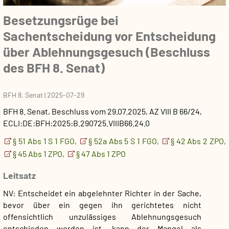
Besetzungsrüge bei
Sachentscheidung vor Entscheidung
über Ablehnungsgesuch (Beschluss
des BFH 8. Senat)
BFH 8. Senat
|
2025-07-29
BFH 8. Senat
,
Beschluss
vom
29.07.2025
, AZ
VIII B 66/24
,
ECLI:DE:BFH:2025:B.290725.VIIIB66.24.0
§ 51 Abs 1 S 1 FGO,
§ 52a Abs 5 S 1 FGO,
§ 42 Abs 2 ZPO,
§ 45 Abs 1 ZPO,
§ 47 Abs 1 ZPO
Leitsatz
NV: Entscheidet ein abgelehnter Richter in der Sache,
bevor über ein gegen ihn gerichtetes nicht
offensichtlich unzulässiges Ablehnungsgesuch
entschieden worden ist, kann der Mangel als