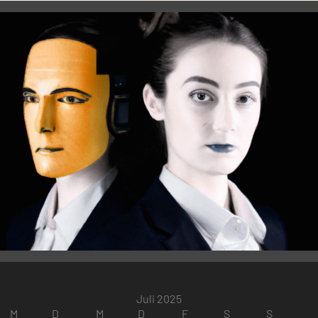
Juli 2025
M
D
M
D
F
S
S