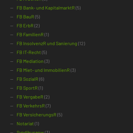
FB Bank- und KapitalmarktR
(5)
FB BauR
(5)
FB ErbR
(2)
FB FamilienR
(1)
FB InsolvenzR und Sanierung
(12)
FB IT-Recht
(5)
FB Mediation
(3)
FB Miet- und ImmobilienR
(3)
FB SozialR
(6)
FB SportR
(1)
FB VergabeR
(2)
FB VerkehrsR
(7)
FB VersicherungsR
(5)
Notariat
(1)
Syndikusanw
(3)