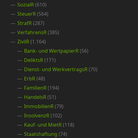
SozialR
(610)
SteuerR
(564)
StrafR
(287)
VerfahrensR
(385)
ZivilR
(1.164)
Bank- und WertpapierR
(56)
DeliktsR
(171)
Dienst- und WerkvertragsR
(70)
ErbR
(48)
FamilienR
(194)
HandelsR
(51)
ImmobilienR
(79)
InsolvenzR
(102)
Kauf- und MietR
(118)
Staatshaftung
(74)