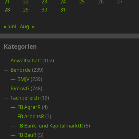
21
22
23
24
25
26
27
28
29
30
31
« Juni
Aug. »
Kategorien
Anwaltschaft
(102)
Behörde
(239)
BMJV
(239)
BVerwG
(748)
Fachbereich
(19)
FB AgrarR
(4)
FB ArbeitsR
(3)
FB Bank- und KapitalmarktR
(5)
FB BauR
(5)