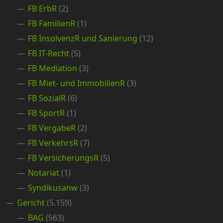
FB ErbR
(2)
FB FamilienR
(1)
FB InsolvenzR und Sanierung
(12)
FB IT-Recht
(5)
FB Mediation
(3)
FB Miet- und ImmobilienR
(3)
FB SozialR
(6)
FB SportR
(1)
FB VergabeR
(2)
FB VerkehrsR
(7)
FB VersicherungsR
(5)
Notariat
(1)
Syndikusanw
(3)
Gericht
(5.159)
BAG
(563)