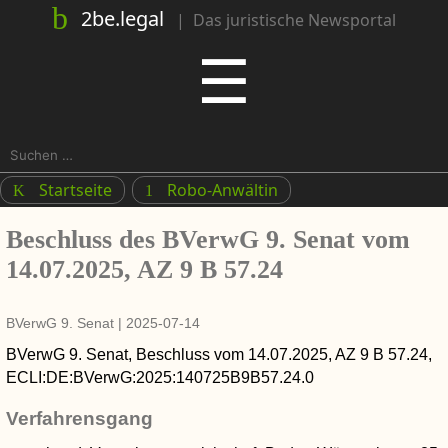
2be.legal
|
Das juristische Newsportal
Menu
☰
Suchen
nach:
Startseite
Robo-Anwältin
K
1
Beschluss des BVerwG 9. Senat vom
14.07.2025, AZ 9 B 57.24
BVerwG 9. Senat
|
2025-07-14
BVerwG 9. Senat
,
Beschluss
vom
14.07.2025
, AZ
9 B 57.24
,
ECLI:DE:BVerwG:2025:140725B9B57.24.0
Verfahrensgang