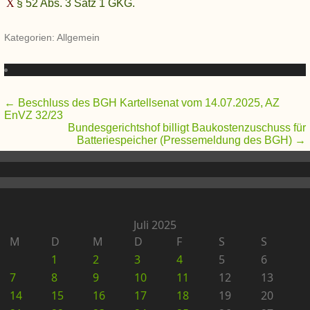
§ 52 Abs. 3 Satz 1 GKG.
Kategorien: Allgemein
Beitragsnavigation
←
Beschluss des BGH Kartellsenat vom 14.07.2025, AZ
EnVZ 32/23
Bundesgerichtshof billigt Baukostenzuschuss für
Batteriespeicher (Pressemeldung des BGH)
→
Juli 2025
M
D
M
D
F
S
S
1
2
3
4
5
6
7
8
9
10
11
12
13
14
15
16
17
18
19
20