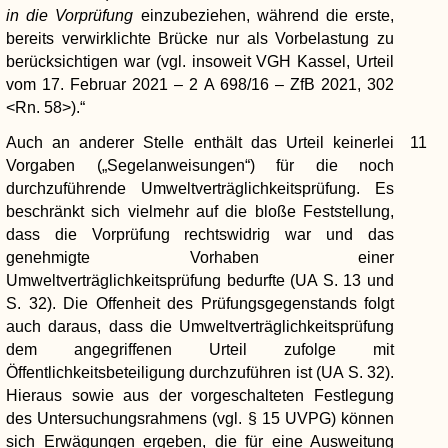
in die Vorprüfung
einzubeziehen, während die erste,
bereits verwirklichte Brücke nur als Vorbelastung zu
berücksichtigen war (vgl. insoweit VGH Kassel, Urteil
vom 17. Februar 2021 – 2 A 698/16 – ZfB 2021, 302
<Rn. 58>).“
Auch an anderer Stelle enthält das Urteil keinerlei
11
Vorgaben („Segelanweisungen“) für die noch
durchzuführende Umweltverträglichkeitsprüfung. Es
beschränkt sich vielmehr auf die bloße Feststellung,
dass die Vorprüfung rechtswidrig war und das
genehmigte Vorhaben einer
Umweltverträglichkeitsprüfung bedurfte (UA S. 13 und
S. 32). Die Offenheit des Prüfungsgegenstands folgt
auch daraus, dass die Umweltverträglichkeitsprüfung
dem angegriffenen Urteil zufolge mit
Öffentlichkeitsbeteiligung durchzuführen ist (UA S. 32).
Hieraus sowie aus der vorgeschalteten Festlegung
des Untersuchungsrahmens (vgl. § 15 UVPG) können
sich Erwägungen ergeben, die für eine Ausweitung