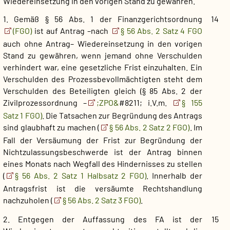
Wiedereinsetzung in den vorigen Stand zu gewähren.
1. Gemäß § 56 Abs. 1 der Finanzgerichtsordnung
14
(FGO)
ist auf Antrag –nach
§ 56 Abs. 2 Satz 4 FGO
auch ohne Antrag– Wiedereinsetzung in den vorigen
Stand zu gewähren, wenn jemand ohne Verschulden
verhindert war, eine gesetzliche Frist einzuhalten. Ein
Verschulden des Prozessbevollmächtigten steht dem
Verschulden des Beteiligten gleich (§ 85 Abs. 2 der
Zivilprozessordnung –
;ZPO&
#8211; i.V.m.
§ 155
Satz 1 FGO)
. Die Tatsachen zur Begründung des Antrags
sind glaubhaft zu machen (
§ 56 Abs. 2 Satz 2 FGO)
. Im
Fall der Versäumung der Frist zur Begründung der
Nichtzulassungsbeschwerde ist der Antrag binnen
eines Monats nach Wegfall des Hindernisses zu stellen
(
§ 56 Abs. 2 Satz 1 Halbsatz 2 FGO)
. Innerhalb der
Antragsfrist ist die versäumte Rechtshandlung
nachzuholen (
§ 56 Abs. 2 Satz 3 FGO)
.
2. Entgegen der Auffassung des FA ist der
15