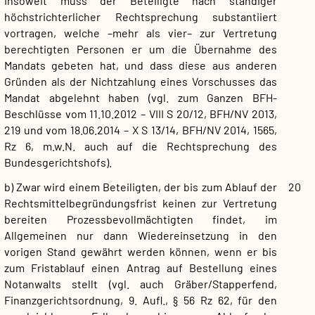
Insoweit muss der Beteiligte nach ständiger
höchstrichterlicher Rechtsprechung substantiiert
vortragen, welche –mehr als vier– zur Vertretung
berechtigten Personen er um die Übernahme des
Mandats gebeten hat, und dass diese aus anderen
Gründen als der Nichtzahlung eines Vorschusses das
Mandat abgelehnt haben (vgl. zum Ganzen BFH-
Beschlüsse vom 11.10.2012 – VIII S 20/12, BFH/NV 2013,
219 und vom 18.06.2014 – X S 13/14, BFH/NV 2014, 1565,
Rz 6, m.w.N. auch auf die Rechtsprechung des
Bundesgerichtshofs).
b) Zwar wird einem Beteiligten, der bis zum Ablauf der
20
Rechtsmittelbegründungsfrist keinen zur Vertretung
bereiten Prozessbevollmächtigten findet, im
Allgemeinen nur dann Wiedereinsetzung in den
vorigen Stand gewährt werden können, wenn er bis
zum Fristablauf einen Antrag auf Bestellung eines
Notanwalts stellt (vgl. auch Gräber/Stapperfend,
Finanzgerichtsordnung, 9. Aufl., § 56 Rz 62, für den