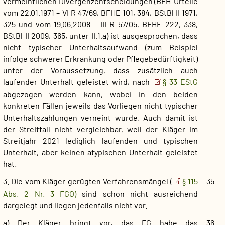
vermeintlichen Divergenzentscheidungen (BFH-Urteile
vom 22.01.1971 – VI R 47/69, BFHE 101, 384, BStBl II 1971,
325 und vom 19.06.2008 – III R 57/05, BFHE 222, 338,
BStBl II 2009, 365, unter II.1.a) ist ausgesprochen, dass
nicht typischer Unterhaltsaufwand (zum Beispiel
infolge schwerer Erkrankung oder Pflegebedürftigkeit)
unter der Voraussetzung, dass zusätzlich auch
laufender Unterhalt geleistet wird, nach
§ 33 EStG
abgezogen werden kann, wobei in den beiden
konkreten Fällen jeweils das Vorliegen nicht typischer
Unterhaltszahlungen verneint wurde. Auch damit ist
der Streitfall nicht vergleichbar, weil der Kläger im
Streitjahr 2021 lediglich laufenden und typischen
Unterhalt, aber keinen atypischen Unterhalt geleistet
hat.
3. Die vom Kläger gerügten Verfahrensmängel (
§ 115
35
Abs. 2 Nr. 3 FGO)
sind schon nicht ausreichend
dargelegt und liegen jedenfalls nicht vor.
a) Der Kläger bringt vor, das FG habe das
36