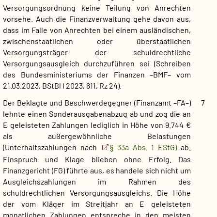
Versorgungsordnung keine Teilung von Anrechten
vorsehe. Auch die Finanzverwaltung gehe davon aus,
dass im Falle von Anrechten bei einem ausländischen,
zwischenstaatlichen oder überstaatlichen
Versorgungsträger der schuldrechtliche
Versorgungsausgleich durchzuführen sei (Schreiben
des Bundesministeriums der Finanzen –BMF– vom
21.03.2023, BStBl I 2023, 611, Rz 24).
Der Beklagte und Beschwerdegegner (Finanzamt –FA–)
7
lehnte einen Sonderausgabenabzug ab und zog die an
E geleisteten Zahlungen lediglich in Höhe von 9.744 €
als außergewöhnliche Belastungen
(Unterhaltszahlungen nach
§ 33a Abs. 1 EStG)
ab.
Einspruch und Klage blieben ohne Erfolg. Das
Finanzgericht (FG) führte aus, es handele sich nicht um
Ausgleichszahlungen im Rahmen des
schuldrechtlichen Versorgungsausgleichs. Die Höhe
der vom Kläger im Streitjahr an E geleisteten
monatlichen Zahlungen entspreche in den meisten