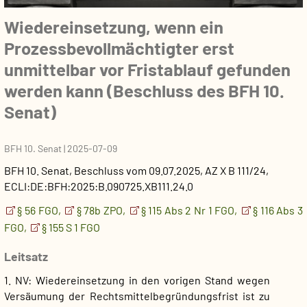
Wiedereinsetzung, wenn ein
Prozessbevollmächtigter erst
unmittelbar vor Fristablauf gefunden
werden kann (Beschluss des BFH 10.
Senat)
BFH 10. Senat
|
2025-07-09
BFH 10. Senat
,
Beschluss
vom
09.07.2025
, AZ
X B 111/24
,
ECLI:DE:BFH:2025:B.090725.XB111.24.0
§ 56 FGO,
§ 78b ZPO,
§ 115 Abs 2 Nr 1 FGO,
§ 116 Abs 3
FGO,
§ 155 S 1 FGO
Leitsatz
1. NV: Wiedereinsetzung in den vorigen Stand wegen
Versäumung der Rechtsmittelbegründungsfrist ist zu