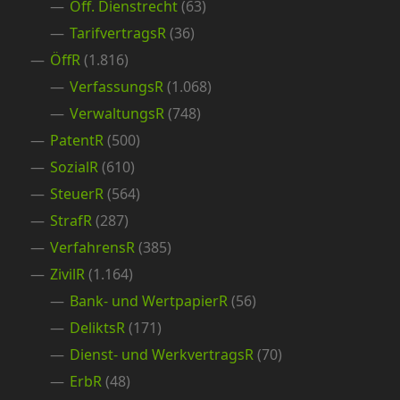
Öff. Dienstrecht
(63)
TarifvertragsR
(36)
ÖffR
(1.816)
VerfassungsR
(1.068)
VerwaltungsR
(748)
PatentR
(500)
SozialR
(610)
SteuerR
(564)
StrafR
(287)
VerfahrensR
(385)
ZivilR
(1.164)
Bank- und WertpapierR
(56)
DeliktsR
(171)
Dienst- und WerkvertragsR
(70)
ErbR
(48)