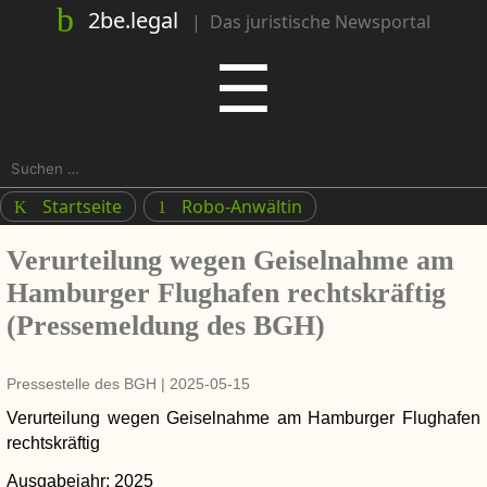
2be.legal
|
Das juristische Newsportal
Menu
☰
Suchen
nach:
Startseite
Robo-Anwältin
K
1
Verurteilung wegen Geiselnahme am
Hamburger Flughafen rechtskräftig
(Pressemeldung des BGH)
Pressestelle des BGH
|
2025-05-15
Verurteilung wegen Geiselnahme am Hamburger Flughafen
rechtskräftig
Ausgabejahr
2025