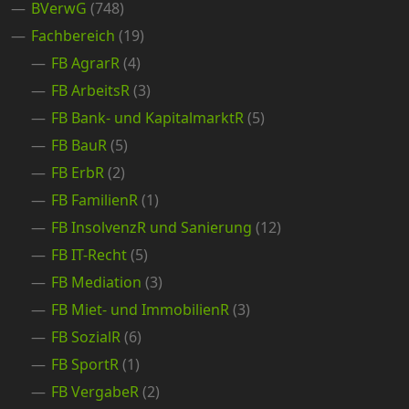
BVerwG
(748)
Fachbereich
(19)
FB AgrarR
(4)
FB ArbeitsR
(3)
FB Bank- und KapitalmarktR
(5)
FB BauR
(5)
FB ErbR
(2)
FB FamilienR
(1)
FB InsolvenzR und Sanierung
(12)
FB IT-Recht
(5)
FB Mediation
(3)
FB Miet- und ImmobilienR
(3)
FB SozialR
(6)
FB SportR
(1)
FB VergabeR
(2)