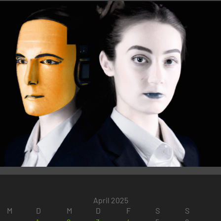
April 2025
M
D
M
D
F
S
S