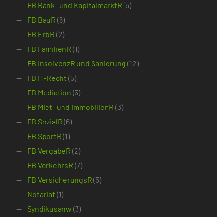
FB Bank- und KapitalmarktR
(5)
FB BauR
(5)
FB ErbR
(2)
FB FamilienR
(1)
FB InsolvenzR und Sanierung
(12)
FB IT-Recht
(5)
FB Mediation
(3)
FB Miet- und ImmobilienR
(3)
FB SozialR
(6)
FB SportR
(1)
FB VergabeR
(2)
FB VerkehrsR
(7)
FB VersicherungsR
(5)
Notariat
(1)
Syndikusanw
(3)