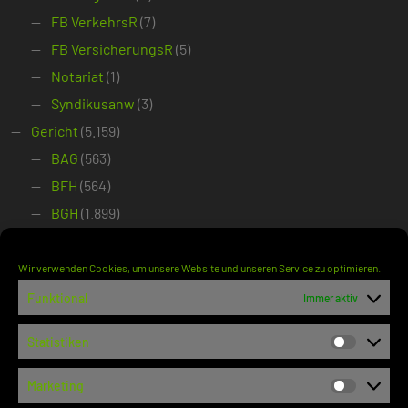
FB VerkehrsR
(7)
FB VersicherungsR
(5)
Notariat
(1)
Syndikusanw
(3)
Gericht
(5.159)
BAG
(563)
BFH
(564)
BGH
(1.899)
BPatG
(455)
BSG
(610)
Wir verwenden Cookies, um unsere Website und unseren Service zu optimieren.
BVerfG
(1.068)
Funktional
Immer aktiv
Gerichtsentscheidung
(5.043)
Statistiken
Ablehnung einstweilige Anordnung
(122)
Statisti
Anerkenntnisurteil
(1)
Marketing
Marketi
Beschluss
(2.728)