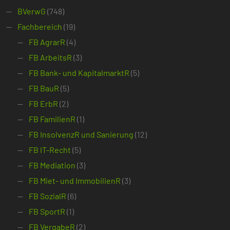
BVerwG
(748)
Fachbereich
(19)
FB AgrarR
(4)
FB ArbeitsR
(3)
FB Bank- und KapitalmarktR
(5)
FB BauR
(5)
FB ErbR
(2)
FB FamilienR
(1)
FB InsolvenzR und Sanierung
(12)
FB IT-Recht
(5)
FB Mediation
(3)
FB Miet- und ImmobilienR
(3)
FB SozialR
(6)
FB SportR
(1)
FB VergabeR
(2)