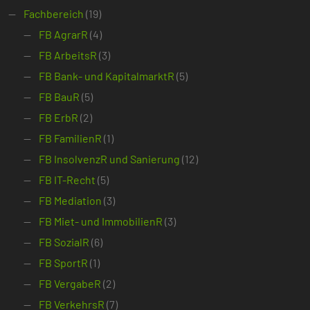
Fachbereich
(19)
FB AgrarR
(4)
FB ArbeitsR
(3)
FB Bank- und KapitalmarktR
(5)
FB BauR
(5)
FB ErbR
(2)
FB FamilienR
(1)
FB InsolvenzR und Sanierung
(12)
FB IT-Recht
(5)
FB Mediation
(3)
FB Miet- und ImmobilienR
(3)
FB SozialR
(6)
FB SportR
(1)
FB VergabeR
(2)
FB VerkehrsR
(7)