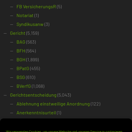
FB VersicherungsR
(5)
Notariat
(1)
Syndikusanw
(3)
Gericht
(5.159)
BAG
(563)
BFH
(564)
BGH
(1.899)
BPatG
(455)
BSG
(610)
BVerfG
(1.068)
Gerichtsentscheidung
(5.043)
Ablehnung einstweilige Anordnung
(122)
Anerkenntnisurteil
(1)
Beschluss
(2.728)
Einstweilige Anordnung
(50)
Wir verwenden Cookies, um unsere Website und unseren Service zu optimieren.