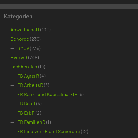
Kategorien
Anwaltschaft
(102)
Behörde
(239)
BMJV
(239)
BVerwG
(748)
Fachbereich
(19)
FB AgrarR
(4)
FB ArbeitsR
(3)
FB Bank- und KapitalmarktR
(5)
FB BauR
(5)
FB ErbR
(2)
FB FamilienR
(1)
FB InsolvenzR und Sanierung
(12)