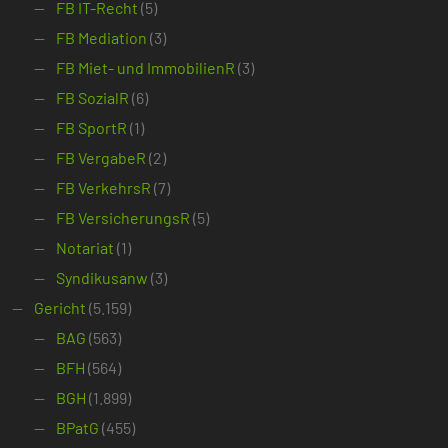
FB IT-Recht
(5)
FB Mediation
(3)
FB Miet- und ImmobilienR
(3)
FB SozialR
(6)
FB SportR
(1)
FB VergabeR
(2)
FB VerkehrsR
(7)
FB VersicherungsR
(5)
Notariat
(1)
Syndikusanw
(3)
Gericht
(5.159)
BAG
(563)
BFH
(564)
BGH
(1.899)
BPatG
(455)