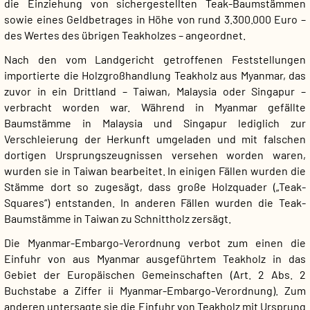
die Einziehung von sichergestellten Teak-Baumstämmen
sowie eines Geldbetrages in Höhe von rund 3.300.000 Euro –
des Wertes des übrigen Teakholzes – angeordnet.
Nach den vom Landgericht getroffenen Feststellungen
importierte die Holzgroßhandlung Teakholz aus Myanmar, das
zuvor in ein Drittland – Taiwan, Malaysia oder Singapur –
verbracht worden war. Während in Myanmar gefällte
Baumstämme in Malaysia und Singapur lediglich zur
Verschleierung der Herkunft umgeladen und mit falschen
dortigen Ursprungszeugnissen versehen worden waren,
wurden sie in Taiwan bearbeitet. In einigen Fällen wurden die
Stämme dort so zugesägt, dass große Holzquader („Teak-
Squares“) entstanden. In anderen Fällen wurden die Teak-
Baumstämme in Taiwan zu Schnittholz zersägt.
Die Myanmar-Embargo-Verordnung verbot zum einen die
Einfuhr von aus Myanmar ausgeführtem Teakholz in das
Gebiet der Europäischen Gemeinschaften (Art. 2 Abs. 2
Buchstabe a Ziffer ii Myanmar-Embargo-Verordnung). Zum
anderen untersagte sie die Einfuhr von Teakholz mit Ursprung