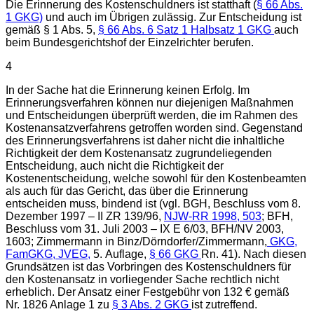
Die Erinnerung des Kostenschuldners ist statthaft (
§ 66 Abs.
1 GKG)
und auch im Übrigen zulässig. Zur Entscheidung ist
gemäß § 1 Abs. 5,
§ 66 Abs. 6 Satz 1 Halbsatz 1 GKG
auch
beim Bundesgerichtshof der Einzelrichter berufen.
4
In der Sache hat die Erinnerung keinen Erfolg. Im
Erinnerungsverfahren können nur diejenigen Maßnahmen
und Entscheidungen überprüft werden, die im Rahmen des
Kostenansatzverfahrens getroffen worden sind. Gegenstand
des Erinnerungsverfahrens ist daher nicht die inhaltliche
Richtigkeit der dem Kostenansatz zugrundeliegenden
Entscheidung, auch nicht die Richtigkeit der
Kostenentscheidung, welche sowohl für den Kostenbeamten
als auch für das Gericht, das über die Erinnerung
entscheiden muss, bindend ist (vgl. BGH, Beschluss vom 8.
Dezember 1997 – II ZR 139/96,
NJW-RR 1998, 503
; BFH,
Beschluss vom 31. Juli 2003 – IX E 6/03, BFH/NV 2003,
1603; Zimmermann in Binz/Dörndorfer/Zimmermann,
GKG,
FamGKG,
JVEG,
5. Auflage,
§ 66 GKG
Rn. 41). Nach diesen
Grundsätzen ist das Vorbringen des Kostenschuldners für
den Kostenansatz in vorliegender Sache rechtlich nicht
erheblich. Der Ansatz einer Festgebühr von 132 € gemäß
Nr. 1826 Anlage 1 zu
§ 3 Abs. 2 GKG
ist zutreffend.