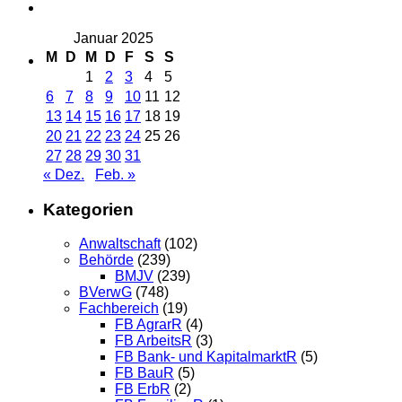
Januar 2025
M
D
M
D
F
S
S
1
2
3
4
5
6
7
8
9
10
11
12
13
14
15
16
17
18
19
20
21
22
23
24
25
26
27
28
29
30
31
« Dez.
Feb. »
Kategorien
Anwaltschaft
(102)
Behörde
(239)
BMJV
(239)
BVerwG
(748)
Fachbereich
(19)
FB AgrarR
(4)
FB ArbeitsR
(3)
FB Bank- und KapitalmarktR
(5)
FB BauR
(5)
FB ErbR
(2)