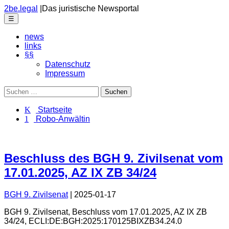
Skip
2be.legal
|
Das juristische Newsportal
to
Menu
☰
the
content
news
links
§§
Datenschutz
Impressum
Suchen
nach:
K Startseite
1 Robo-Anwältin
Beschluss des BGH 9. Zivilsenat vom
17.01.2025, AZ IX ZB 34/24
BGH 9. Zivilsenat
|
2025-01-17
BGH 9. Zivilsenat
,
Beschluss
vom
17.01.2025
, AZ
IX ZB
34/24
,
ECLI:DE:BGH:2025:170125BIXZB34.24.0