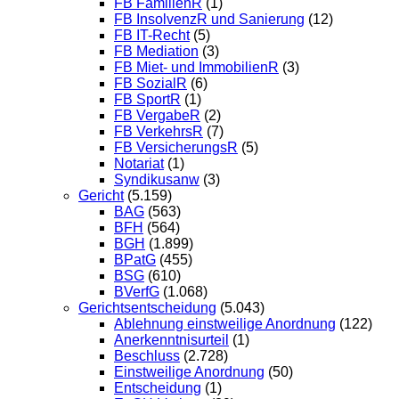
FB FamilienR
(1)
FB InsolvenzR und Sanierung
(12)
FB IT-Recht
(5)
FB Mediation
(3)
FB Miet- und ImmobilienR
(3)
FB SozialR
(6)
FB SportR
(1)
FB VergabeR
(2)
FB VerkehrsR
(7)
FB VersicherungsR
(5)
Notariat
(1)
Syndikusanw
(3)
Gericht
(5.159)
BAG
(563)
BFH
(564)
BGH
(1.899)
BPatG
(455)
BSG
(610)
BVerfG
(1.068)
Gerichtsentscheidung
(5.043)
Ablehnung einstweilige Anordnung
(122)
Anerkenntnisurteil
(1)
Beschluss
(2.728)
Einstweilige Anordnung
(50)
Entscheidung
(1)