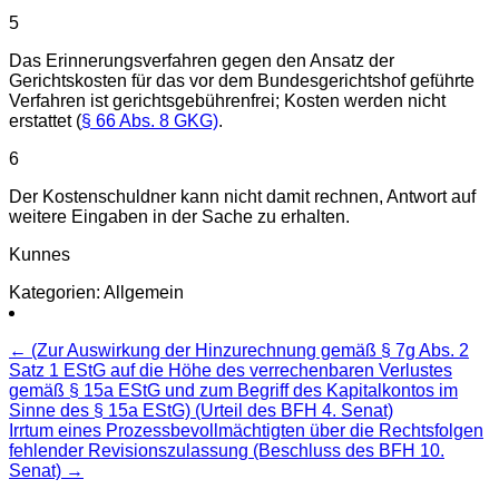
5
Das Erinnerungsverfahren gegen den Ansatz der
Gerichtskosten für das vor dem Bundesgerichtshof geführte
Verfahren ist gerichtsgebührenfrei; Kosten werden nicht
erstattet (
§ 66 Abs. 8 GKG)
.
6
Der Kostenschuldner kann nicht damit rechnen, Antwort auf
weitere Eingaben in der Sache zu erhalten.
Kunnes
Kategorien: Allgemein
Beitragsnavigation
←
(Zur Auswirkung der Hinzurechnung gemäß § 7g Abs. 2
Satz 1 EStG auf die Höhe des verrechenbaren Verlustes
gemäß § 15a EStG und zum Begriff des Kapitalkontos im
Sinne des § 15a EStG) (Urteil des BFH 4. Senat)
Irrtum eines Prozessbevollmächtigten über die Rechtsfolgen
fehlender Revisionszulassung (Beschluss des BFH 10.
Senat)
→