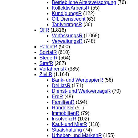
Betriebliche Altersversorgung
(76)
KollektivArbeitsR
(55)
KündigungsR
(122)
Öff. Dienstrecht
(63)
TarifvertragsR
(36)
ÖffR
(1.816)
VerfassungsR
(1.068)
VerwaltungsR
(748)
PatentR
(500)
SozialR
(610)
SteuerR
(564)
StrafR
(287)
VerfahrensR
(385)
ZivilR
(1.164)
Bank- und WertpapierR
(56)
DeliktsR
(171)
Dienst- und WerkvertragsR
(70)
ErbR
(48)
FamilienR
(194)
HandelsR
(51)
ImmobilienR
(79)
InsolvenzR
(102)
Kauf- und MietR
(118)
Staatshaftung
(74)
Urheber- und MarkenR
(155)