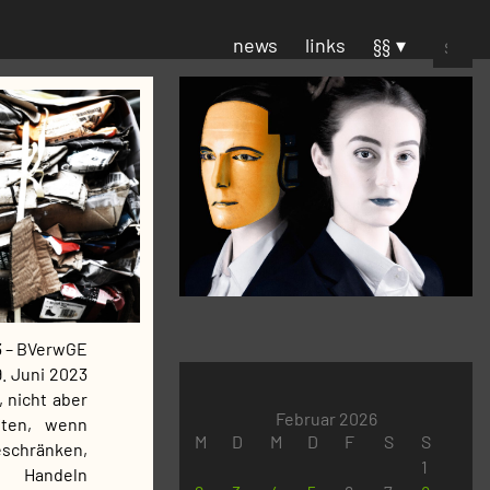
Suchen
news
links
§§
nach:
3 – BVerwGE
9. Juni 2023
), nicht aber
Februar 2026
ften, wenn
M
D
M
D
F
S
S
schränken,
1
 Handeln