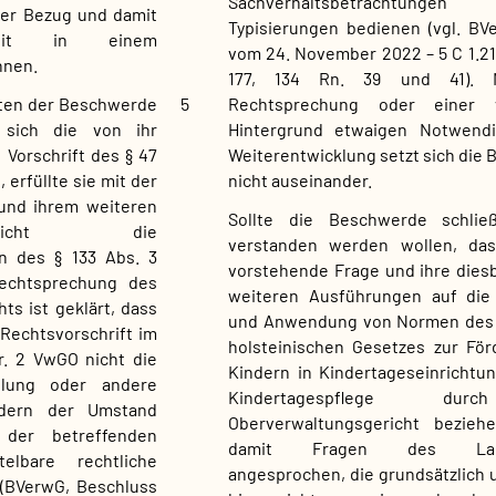
Sachverhaltsbetrachtu
her Bezug und damit
Typisierungen bedienen (vgl. BVe
gkeit in einem
vom 24. November 2022 – 5 C 1.2
nnen.
177, 134 Rn. 39 und 41). M
Rechtsprechung oder einer 
ten der Beschwerde
5
Hintergrund etwaigen Notwendig
 sich die von ihr
Weiterentwicklung setzt sich die
 Vorschrift des § 47
nicht auseinander.
 erfüllte sie mit der
und ihrem weiteren
Sollte die Beschwerde schließ
nicht die
verstanden werden wollen, das
n des § 133 Abs. 3
vorstehende Frage und ihre dies
echtsprechung des
weiteren Ausführungen auf die
s ist geklärt, dass
und Anwendung von Normen des 
s Rechtsvorschrift im
holsteinischen Gesetzes zur Fö
r. 2 VwGO nicht die
Kindern in Kindertageseinrichtu
lung oder andere
Kindertagespflege du
ondern der Umstand
Oberverwaltungsgericht bezieh
 der betreffenden
damit Fragen des Land
elbare rechtliche
angesprochen, die grundsätzlich 
(BVerwG, Beschluss