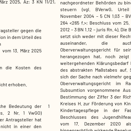
März 2025, Az: 3 KN 11/21,
nachgeordneter Behörden zu bin
steuern (vgl. BVerwG, Urtei
November 2004 – 5 CN 1.03 – BV
264 <265 f.>; Beschluss vom 25
2012 – 3 BN 1.12 – juris Rn. 4). Di
agsteller gegen die
setzt sich weder mit dieser Rec
on in dem Urteil des
auseinander, die a
n
Oberverwaltungsgericht für sei
s vom 13. März 2025
herangezogen hat, noch zeigt
weitergehenden Klärungsbedarf h
gen die Kosten des
des abstrakten Maßstabes auf. 
sich der Sache nach vielmehr ge
Oberverwaltungsgericht im R
icht erhoben.
Subsumtion vorgenommene Aus
Bestimmung der Ziffer 3 der Rich
Kreises H. zur Förderung von Kin
iche Bedeutung der
1
Kindertagespflege in der Fa
bs. 2 Nr. 1 VwGO)
Beschlusses des Jugendhilfea
r Antragsteller hat
vom 17. Dezember 2020 als 
 nicht in einer den
binnenrechtlich wirkende Regelung