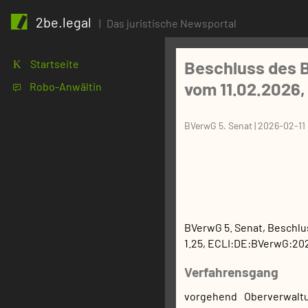
2be.legal
|
Das juristische Newsportal
Beschluss des 
Startseite
K
vom 11.02.2026,
Robo-Anwältin
1
BVerwG 5. Senat
|
2026-02-11
BVerwG 5. Senat
,
Beschlu
1.25
,
ECLI:DE:BVerwG:202
Verfahrensgang
vorgehend Oberverwalt