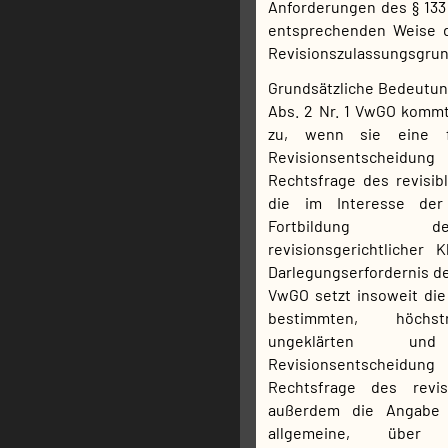
Anforderungen des § 133
entsprechenden Weise d
Revisionszulassungsgrun
Grundsätzliche Bedeutung
Abs. 2 Nr. 1 VwGO komm
zu, wenn sie eine f
Revisionsentschei
Rechtsfrage des revisibl
die im Interesse der
Fortbildung 
revisionsgerichtlicher 
Darlegungserfordernis des
VwGO setzt insoweit die
bestimmten, höchstr
ungeklärten 
Revisionsentscheid
Rechtsfrage des revi
außerdem die Angabe 
allgemeine, über 