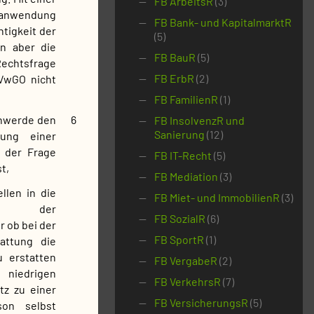
FB ArbeitsR
(3)
sanwendung
FB Bank- und KapitalmarktR
htigkeit der
(5)
n aber die
FB BauR
(5)
Rechtsfrage
FB ErbR
(2)
 VwGO nicht
FB FamilienR
(1)
chwerde den
6
FB InsolvenzR und
Sanierung
(12)
ung einer
 der Frage
FB IT-Recht
(5)
t,
FB Mediation
(3)
llen in die
FB Miet- und ImmobilienR
(3)
os der
FB SozialR
(6)
r ob bei der
FB SportR
(1)
attung die
 erstatten
FB VergabeR
(2)
l niedrigen
FB VerkehrsR
(7)
tz zu einer
FB VersicherungsR
(5)
son selbst