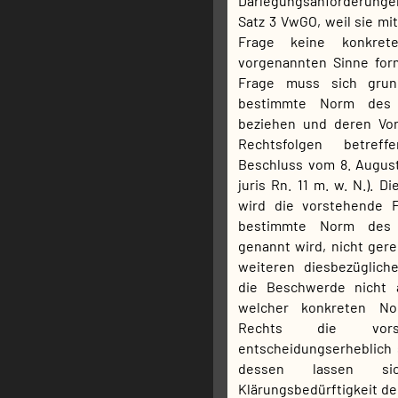
Darlegungsanforderunge
Satz 3 VwGO, weil sie mi
Frage keine konkret
vorgenannten Sinne form
Frage muss sich grund
bestimmte Norm des r
beziehen und deren Vo
Rechtsfolgen betreff
Beschluss vom 8. August
juris Rn. 11 m. w. N.). 
wird die vorstehende F
bestimmte Norm des r
genannt wird, nicht gere
weiteren diesbezüglich
die Beschwerde nicht 
welcher konkreten No
Rechts die vors
entscheidungserheblich s
dessen lassen s
Klärungsbedürftigkeit de