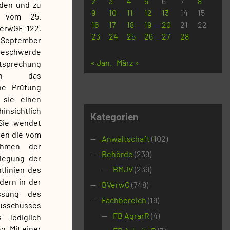
2
3
4
5
6
7
8
den und zu
9
10
11
12
13
14
15
l vom 25.
16
17
18
19
20
21
22
erwGE 122,
23
24
25
26
27
28
. September
e Beschwerde
« Jan.
März »
htsprechung
uch das
ne Prüfung
 sie einen
insichtlich
Kategorien
Sie wendet
gen die vom
Anwaltschaft
(102)
ahmen der
Behörde
(239)
legung der
BMJV
(239)
tlinien des
dern in der
BVerwG
(748)
ssung des
Fachbereich
(19)
usschusses
FB AgrarR
(4)
lediglich
. Mit einer