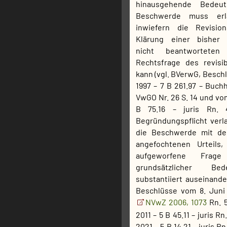
hinausgehende Bedeut
Beschwerde muss erl
inwiefern die Revisio
Klärung einer bisher r
nicht beantworteten f
Rechtsfrage des revisi
kann (vgl. BVerwG, Besch
1997 – 7 B 261.97 – Buchh
VwGO Nr. 26 S. 14 und vom
B 75.16 – juris Rn. 
Begründungspflicht verla
die Beschwerde mit d
angefochtenen Urteils
aufgeworfene Frag
grundsätzlicher Bed
substantiiert auseinande
Beschlüsse vom 8. Juni
NVwZ 2006, 1073
Rn. 5
2011 – 5 B 45.11 – juris R
2021 – 5 B 14.21 – juris R