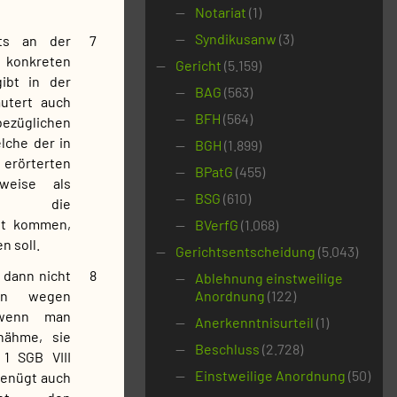
Notariat
(1)
Syndikusanw
(3)
its an der
7
 konkreten
Gericht
(5.159)
ibt in der
BAG
(563)
äutert auch
BFH
(564)
ezüglichen
lche der in
BGH
(1.899)
rörterten
BPatG
(455)
weise als
BSG
(610)
ür die
ht kommen,
BVerfG
(1.068)
 soll.
Gerichtsentscheidung
(5.043)
 dann nicht
8
Ablehnung einstweilige
on wegen
Anordnung
(122)
 wenn man
Anerkenntnisurteil
(1)
nähme, sie
Beschluss
(2.728)
 1 SGB VIII
Einstweilige Anordnung
(50)
genügt auch