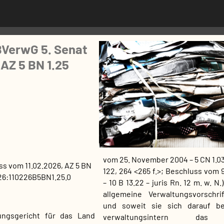
BVerwG 5. Senat
 AZ 5 BN 1.25
vom 25. November 2004 – 5 CN 1.0
ss
vom
11.02.2026
, AZ
5 BN
122, 264 <265 f.>; Beschluss vom 
6:110226B5BN1.25.0
– 10 B 13.22 – juris Rn. 12 m. w. N.
allgemeine Verwaltungsvorschri
und soweit sie sich darauf be
ungsgericht für das Land
verwaltungsintern das