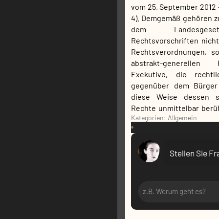
vom 25. September 2012 – 
4). Demgemäß gehören z
dem Landesgese
Rechtsvorschriften nich
Rechtsverordnungen, s
abstrakt-generellen
Exekutive, die rechtl
gegenüber dem Bürger 
diese Weise dessen sub
Rechte unmittelbar berüh
Kategorien: Allgemein
VR:
Stellen Sie F