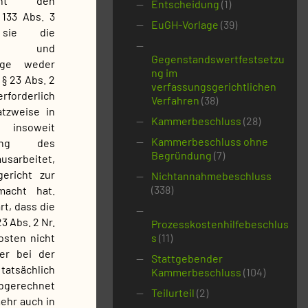
ht den
Entscheidung
(1)
133 Abs. 3
EuGH-Vorlage
(39)
sie die
keit und
Gegenstandswertfestsetzu
rage weder
ng im
§ 23 Abs. 2
verfassungsgerichtlichen
rforderlich
Verfahren
(38)
tzweise in
Kammerbeschluss
(28)
 insoweit
Kammerbeschluss ohne
hung des
Begründung
(7)
usarbeitet,
ericht zur
Nichtannahmebeschluss
(338)
macht hat.
rt, dass die
 Abs. 2 Nr.
Prozesskostenhilfebeschlus
osten nicht
s
(11)
der bei der
Stattgebender
atsächlich
Kammerbeschluss
(104)
bgerechnet
Teilurteil
(2)
ehr auch in