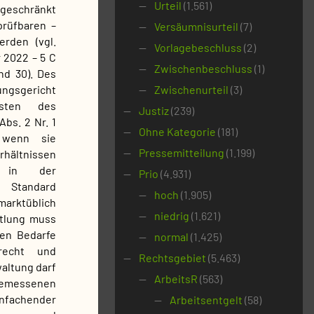
Urteil
(1.561)
ngeschränkt
prüfbaren –
Versäumnisurteil
(7)
erden (vgl.
Vorlagebeschluss
(2)
 2022 – 5 C
Zwischenbeschluss
(1)
nd 30). Des
ungsgericht
Zwischenurteil
(3)
sten des
Justiz
(239)
bs. 2 Nr. 1
Ohne Kategorie
(181)
 wenn sie
Pressemitteilung
(1.199)
hältnissen
n in der
Prio
(4.931)
 Standard
hoch
(1.905)
marktüblich
niedrig
(1.621)
ttlung muss
den Bedarfe
normal
(1.425)
recht und
Rechtsgebiet
(5.463)
altung darf
ArbeitsR
(563)
gemessenen
achender
Arbeitsentgelt
(58)