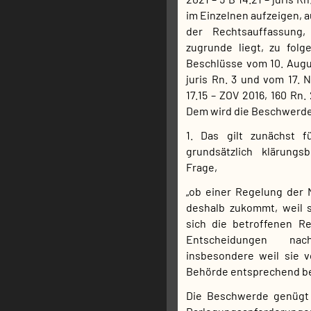
im Einzelnen aufzeigen, 
der Rechtsauffassung,
zugrunde liegt, zu folge
Beschlüsse vom 10. Augus
juris Rn. 3 und vom 17. 
17.15 – ZOV 2016, 160 Rn. 
Dem wird die Beschwerde 
1. Das gilt zunächst f
grundsätzlich klärungs
Frage,
„ob einer Regelung der
deshalb zukommt, weil s
sich die betroffenen Re
Entscheidungen na
insbesondere weil sie 
Behörde entsprechend be
Die Beschwerde genügt 