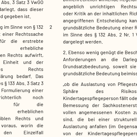
 Abs. 3 Satz 3 VwGO
angeblich unrichtigen Recht
arlegt, dass dieser
oder Kritik an der inhaltlichen Ric
d gegeben ist.
angegriffenen Entscheidung kan
 im Sinne von § 132
2
grundsätzliche Bedeutung einer 
t einer Rechtssache
im Sinne des § 132 Abs. 2 Nr. 1
ür die erstrebte
dargelegt werden.
dung erhebliche
2. Ebenso wenig genügt die Bes
en Rechts aufwirft,
Anforderungen an die Darleg
 Einheit und der
Grundsatzbedeutung, soweit sie
des Rechts
grundsätzliche Bedeutung beimiss
Klärung bedarf. Das
 § 133 Abs. 3 Satz 3
„ob die Auslastung von Pflegeste
 Formulierung einer
Sphäre des Risik
ichterlich noch
Kindertagespflegeperson fällt ode
und für die
Bemessung der Sachkostenerst
ung erheblichen
vollen angemessenen Kosten zu
siblen Rechts und
sind, die bei einer strukturel
voraus, worin die
Auslastung anfallen (im Gegensa
den Einzelfall
von der Kindertagespflegeper