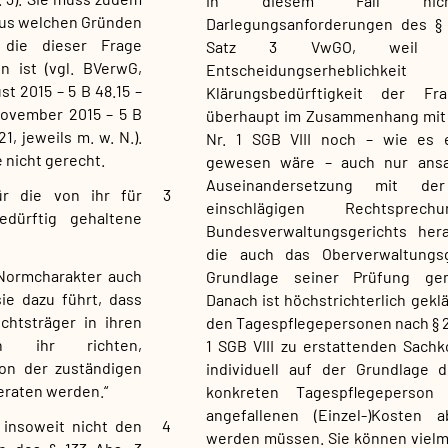
in diesem Fall nic
aus welchen Gründen
Darlegungsanforderungen des § 
 die dieser Frage
Satz 3 VwGO, weil 
n ist (vgl. BVerwG,
Entscheidungserheblich
t 2015 – 5 B 48.15 –
Klärungsbedürftigkeit der F
November 2015 – 5 B
überhaupt im Zusammenhang mit 
21, jeweils m. w. N.).
Nr. 1 SGB VIII noch – wie es e
nicht gerecht.
gewesen wäre – auch nur ansa
Auseinandersetzung mit der
ür die von ihr für
3
einschlägigen Rechtsprec
bedürftig gehaltene
Bundesverwaltungsgerichts hera
die auch das Oberverwaltungsg
 Normcharakter auch
Grundlage seiner Prüfung ge
ie dazu führt, dass
Danach ist höchstrichterlich geklä
chtsträger in ihren
den Tagespflegepersonen nach § 23
ch ihr richten,
1 SGB VIII zu erstattenden Sachk
von der zuständigen
individuell auf der Grundlage 
raten werden.“
konkreten Tagespflegeperson t
angefallenen (Einzel-)Kosten a
insoweit nicht den
4
werden müssen. Sie können vielm