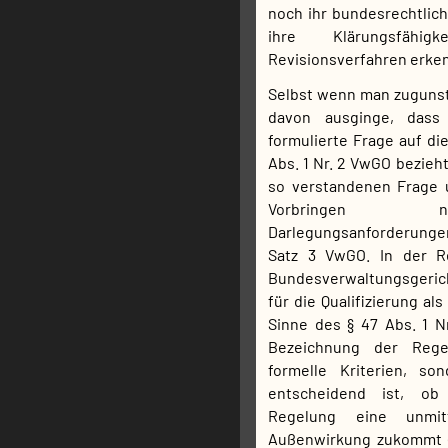
noch ihr bundesrechtlic
ihre Klärungsfähi
Revisionsverfahren erke
Selbst wenn man zuguns
davon ausginge, dass
formulierte Frage auf die
Abs. 1 Nr. 2 VwGO bezieht,
so verstandenen Frage 
Vorbringen 
Darlegungsanforderunge
Satz 3 VwGO. In der R
Bundesverwaltungsgericht
für die Qualifizierung al
Sinne des § 47 Abs. 1 N
Bezeichnung der Rege
formelle Kriterien, s
entscheidend ist, ob
Regelung eine unmitt
Außenwirkung zukommt 