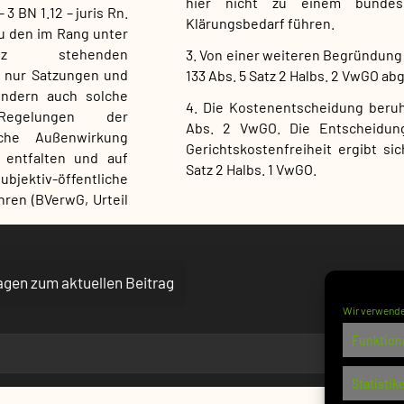
hier nicht zu einem bundesr
3 BN 1.12 – juris Rn.
Klärungsbedarf führen.
u den im Rang unter
tz stehenden
3. Von einer weiteren Begründung 
t nur Satzungen und
133 Abs. 5 Satz 2 Halbs. 2 VwGO a
ondern auch solche
4. Die Kostenentscheidung beruh
 Regelungen der
Abs. 2 VwGO. Die Entscheidun
iche Außenwirkung
Gerichtskostenfreiheit ergibt sic
entfalten und auf
Satz 2 Halbs. 1 VwGO.
jektiv-öffentliche
ren (BVerwG, Urteil
ragen zum aktuellen Beitrag
Wir verwende
Funktion
Statistik