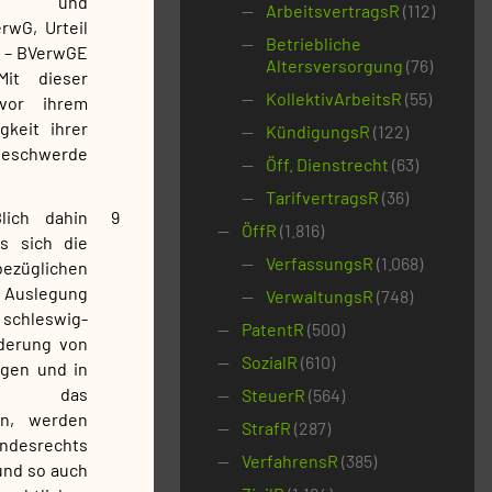
ngen und
ArbeitsvertragsR
(112)
rwG, Urteil
Betriebliche
1 – BVerwGE
Altersversorgung
(76)
it dieser
KollektivArbeitsR
(55)
vor ihrem
keit ihrer
KündigungsR
(122)
 Beschwerde
Öff. Dienstrecht
(63)
TarifvertragsR
(36)
lich dahin
9
ÖffR
(1.816)
s sich die
VerfassungsR
(1.068)
bezüglichen
 Auslegung
VerwaltungsR
(748)
schleswig-
PatentR
(500)
rderung von
SozialR
(610)
ngen und in
rch das
SteuerR
(564)
en, werden
StrafR
(287)
esrechts
VerfahrensR
(385)
und so auch