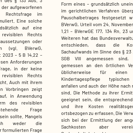
n des § 133 Abs. 3
Form eines – grundsätzlich unei
t der aufgeworfenen
im gerichtlichen Verfahren über
e Rechtsfrage im
Pauschalbetrages festgesetzt w
uliert. Eine solche
BVerwG, Urteil vom 24. November
sätzlich auf eine
1.21 – BVerwGE 177, 134 Rn. 23 u
evisiblen Rechts
Weiteren hat das Bundesverwalt
raussetzungen oder
entschieden, dass die Ko
en (vgl. BVerwG,
Sachaufwands im Sinne des § 23 A
 2023 – 5 B 14.22 –
SGB VIII angemessen sind,
Diesen Anforderungen
gemessen an den örtlichen Ver
rage, in der keine
üblicherweise für eine
evisiblen Rechts
Kindertagespflege typischen
cht. Auch mit ihrem
anfallen und auch der Höhe nach 
en Vorbringen zeigt
sind. Die Methode zu ihrer Ermi
auf, in Anwendung
geeignet sein, die entsprechen
rm des revisiblen
und ihre Kosten realitätsge
tehende Frage
ortsbezogen zu erfassen. Die Verw
ein sollte. Mangels
sich bei der Ermittlung der an
ich weder die
Sachkosten aber vereinf
r formulierten Frage