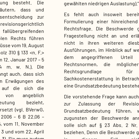
ung besteht. Die
gewählten niedrigen Auslastung).“
äutern, dass und
Es fehlt auch insoweit bere
nsentscheidung zur
Formulierung einer hinreichend
evisionsgerichtlich
Rechtsfrage. Die Beschwerde g
allübergreifenden
Fragestellung nicht an und erl
blen Rechts führen
nicht in ihren weiteren diesb
lüsse vom 19. August
Ausführungen, im Hinblick auf we
olz 310 § 133 <n. F.>
dem angegriffenen Urteil e
 12. Januar 2017 – 5
Rechtsnormen, die möglicher
4 m. w. N.). Die
Rechtsgrundlage f
ngt auch, dass sich
Sachkostenerstattung in Betrac
en Erwägungen des
eine Grundsatzbedeutung bestehen
, auf die sich die
e von angeblich
Die vorstehende Frage kann auch
eutung bezieht,
zur Zulassung der Revisi
rsetzt (vgl. BVerwG,
Grundsatzbedeutung führen,
 2006 – 6 B 22.06 –
zugunsten der Beschwerde an
, vom 11. November
solle sich auf § 23 Abs. 2 Nr.
n. 3 und vom 22. April
beziehen. Denn die Beschwerde 
n. 3). Sie muss zudem