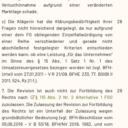
Verlusthinnahme aufgrund einer veränderten
Marktlage schade.
c) Die Klägerin hat die Klärungsbedürftigkeit ihrer
28
Fragen nicht hinreichend dargelegt, da nur aufgrund
einer dem FG obliegenden Einzelfallwürdigung von
einer Reihe verschiedener und gerade nicht
abschließend festgelegter Kriterien entschieden
werden kann, ob eine Leistung „für das Unternehmen“
im Sinne des § 15 Abs. 1 Satz 1 Nr. 1 des
Umsatzsteuergesetzes bezogen worden ist (vgl. BFH-
Urteil vom 27.01.2011 – V R 21/09, BFHE 233, 77, BStBl II
2011, 524, Rz 21 f.).
7. Die Revision ist auch nicht zur Fortbildung des
29
Rechts nach
§ 115 Abs. 2 Nr. 2 Alternative 1 FGO
zuzulassen. Die Zulassung der Revision zur Fortbildung
des Rechts ist ein Unterfall der Zulassung wegen
grundsätzlicher Bedeutung (vgl. BFH-Beschlüsse vom
05.06.2019 – V B 53/18, BFH/NV 2019, 1062, und vom