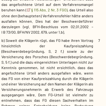
das angefochtene Urteil auf dem Verfahrensmangel
beruhen kann (
§ 115 Abs. 2 Nr. 3 FGO)
, das Urteil also
ohne den (behaupteten) Verfahrensfehler hätte anders
ausfallen können. Dies hat der Beschwerdeführer
darzulegen (vgl. BFH-Beschluss vom 02.01.2002 –
I B 73/00, BFH/NV 2002, 679, unter 1.b).
b) Soweit die Klägerin rügt, das FG habe ihren Vortrag
7
hinsichtlich der Kaufpreiszahlung
(Beschwerdebegründung, S. 2 f.) sowie zu der
Versicherung des Porsches (Beschwerdebegründung,
S. 5 f.) und die dazu eingereichten Unterlagen nicht zur
Kenntnis genommen, ist nicht ersichtlich, dass das
angefochtene Urteil anders ausgefallen wäre, wenn
das FG von einer Kaufpreiszahlung durch die Klägerin
und einer Versicherung auf den Namen der Klägerin als
Versicherungsnehmerin ab Erwerb des Fahrzeugs
ausgegangen wäre. Dem FG-Urteil ist vielmehr zu
entnehmen, dass das FG diesen Sachverhalten im
Rahmen seiner Entscheidung keine Bedeutung