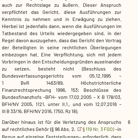
auch zur Rechtslage zu äußern. Dieser Anspruch
verpflichtet das Gericht, diese Ausführungen zur
Kenntnis zu nehmen und in Erwägung zu ziehen.
Hierbei ist jedenfalls dann, wenn die Ausführungen im
Tatbestand des Urteils wiedergegeben sind, in der
Regel davon auszugehen, dass das Gericht den Vortrag
der Beteiligten in seine rechtlichen Überlegungen
einbezogen hat. Eine Verpflichtung, sich mit jedem
Vorbringen in den Entscheidungsgründen auseinander
zu setzen, besteht nicht (Beschluss des
Bundesverfassungsgerichts vom 05.12.1995 –
1 BvR 1463/89, Höchstrichterliche
Finanzrechtsprechung 1996, 153; Beschlüsse des
Bundesfinanzhofs –BFH– vom 17.02.2005 – X B 178/03,
BFH/NV 2005, 1121, unter II.1., und vom 12.07.2016 –
III B 33/16, BFH/NV 2016, 1750, Rz 18).
Darüber hinaus ist für die Verletzung des Anspruchs
6
auf rechtliches Gehör (§ 96 Abs. 2,
§ 119 Nr. 3 FGO)
–in
Bezug auf einzelne Feststellungen– erforderlich, dass