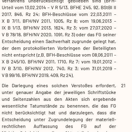
Verfahrens unberücksichtigt geblieben sind (BFH-
Urteil vom 13.02.2014 – V R 5/13, BFHE 245, 92, BStBl II
2017, 846, Rz 24; BFH-Beschlüsse vom 22.03.2011 –
X B 7/11, BFH/NV 2011, 1005, Rz 8; vom 19.06.2013 –
IX B 1/13, BFH/NV 2013, 1624, Rz 3; vom 27.07.2020 –
V B 78/18, BFH/NV 2020, 1091, Rz 3) oder das FG seiner
Entscheidung einen Sachverhalt zugrunde gelegt hat,
der dem protokollierten Vorbringen der Beteiligten
nicht entspricht (z.B. BFH-Beschlüsse vom 08.06.2011 –
X B 245/10, BFH/NV 2011, 1710, Rz 7; vom 19.01.2012 –
IV B 3/10, BFH/NV 2012, 740, Rz 3; vom 31.01.2019 –
V B 99/16, BFH/NV 2019, 409, Rz 24).
Die Darlegung eines solchen Verstoßes erfordert,
21
unter genauer Angabe der jeweiligen Schriftstücke
und Seitenzahlen aus den Akten sich ergebende
wesentliche Tatumstände zu benennen, die das FG
nicht berücksichtigt hat und darzulegen, dass die
Entscheidung unter Zugrundelegung der materiell-
rechtlichen Auffassung des FG auf der