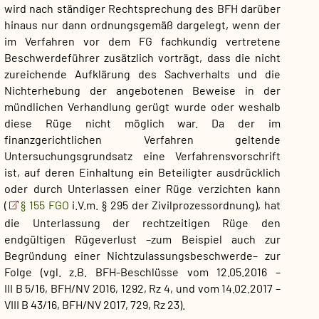
wird nach ständiger Rechtsprechung des BFH darüber
hinaus nur dann ordnungsgemäß dargelegt, wenn der
im Verfahren vor dem FG fachkundig vertretene
Beschwerdeführer zusätzlich vorträgt, dass die nicht
zureichende Aufklärung des Sachverhalts und die
Nichterhebung der angebotenen Beweise in der
mündlichen Verhandlung gerügt wurde oder weshalb
diese Rüge nicht möglich war. Da der im
finanzgerichtlichen Verfahren geltende
Untersuchungsgrundsatz eine Verfahrensvorschrift
ist, auf deren Einhaltung ein Beteiligter ausdrücklich
oder durch Unterlassen einer Rüge verzichten kann
(
§ 155 FGO
i.V.m. § 295 der Zivilprozessordnung), hat
die Unterlassung der rechtzeitigen Rüge den
endgültigen Rügeverlust –zum Beispiel auch zur
Begründung einer Nichtzulassungsbeschwerde– zur
Folge (vgl. z.B. BFH-Beschlüsse vom 12.05.2016 –
III B 5/16, BFH/NV 2016, 1292, Rz 4, und vom 14.02.2017 –
VIII B 43/16, BFH/NV 2017, 729, Rz 23).