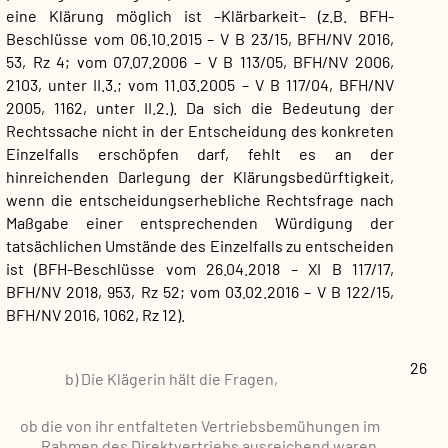
eine Klärung möglich ist –Klärbarkeit– (z.B. BFH-
Beschlüsse vom 06.10.2015 – V B 23/15, BFH/NV 2016,
53, Rz 4; vom 07.07.2006 – V B 113/05, BFH/NV 2006,
2103, unter II.3.; vom 11.03.2005 – V B 117/04, BFH/NV
2005, 1162, unter II.2.). Da sich die Bedeutung der
Rechtssache nicht in der Entscheidung des konkreten
Einzelfalls erschöpfen darf, fehlt es an der
hinreichenden Darlegung der Klärungsbedürftigkeit,
wenn die entscheidungserhebliche Rechtsfrage nach
Maßgabe einer entsprechenden Würdigung der
tatsächlichen Umstände des Einzelfalls zu entscheiden
ist (BFH-Beschlüsse vom 26.04.2018 – XI B 117/17,
BFH/NV 2018, 953, Rz 52; vom 03.02.2016 – V B 122/15,
BFH/NV 2016, 1062, Rz 12).
26
b) Die Klägerin hält die Fragen,
ob die von ihr entfalteten Vertriebsbemühungen im
Rahmen des Direktvertriebs ausreichend waren,