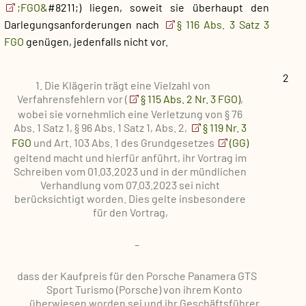
;FGO&
#8211;) liegen, soweit sie überhaupt den
Darlegungsanforderungen nach
§ 116 Abs. 3 Satz 3
FGO
genügen, jedenfalls nicht vor.
2
1. Die Klägerin trägt eine Vielzahl von
Verfahrensfehlern vor (
§ 115 Abs. 2 Nr. 3 FGO)
,
wobei sie vornehmlich eine Verletzung von § 76
Abs. 1 Satz 1, § 96 Abs. 1 Satz 1, Abs. 2,
§ 119 Nr. 3
FGO
und Art. 103 Abs. 1 des Grundgesetzes
(GG)
geltend macht und hierfür anführt, ihr Vortrag im
Schreiben vom 01.03.2023 und in der mündlichen
Verhandlung vom 07.03.2023 sei nicht
berücksichtigt worden. Dies gelte insbesondere
für den Vortrag,
–
dass der Kaufpreis für den Porsche Panamera GTS
Sport Turismo (Porsche) von ihrem Konto
überwiesen worden sei und ihr Geschäftsführer