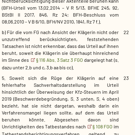
Nichtberücksichtigung dieser Aktenteile beruhen kann
(BFH-Urteil vom 13.02.2014 – V R 5/13, BFHE 245, 92,
BStBl II 2017, 846, Rz 24; BFH-Beschluss vom
08.06.2010 – V B 6/10, BFH/NV 2010, 1841, Rz 7 f.).
b) Für die vom FG nach Ansicht der Klägerin nicht oder
22
unzutreffend berücksichtigten, feststehenden
Tatsachen ist nicht erkennbar, dass das Urteil auf ihnen
beruht, soweit die Klägerin sie überhaupt hinreichend
im Sinne des
§ 116 Abs. 3 Satz 3 FGO
dargelegt hat (s.
dazu unter 2.b und c, 3.b aa bis cc).
5. Soweit sich die Rüge der Klägerin auf eine
23
fehlerhafte Sachverhaltsdarstellung im Urteil
hinsichtlich der Überweisung der Kfz-Steuern im April
2019 (Beschwerdebegründung, S. 3 unten, S. 4 oben)
bezieht, hat sie nicht dargetan, weshalb darin ein
Verfahrensmangel liegen sollte, auf dem das Urteil
beruhen könnte. Abgesehen davon sind
Unrichtigkeiten des Tatbestandes nach
§ 108 FGO
im
Tatbestandsberichtigungsverfahren geltend zu