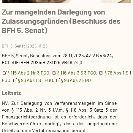
Zur mangelnden Darlegung von
Zulassungsgründen
(Beschluss des
BFH 5. Senat)
BFH 5. Senat
|
2025-11-28
BFH 5. Senat
,
Beschluss
vom
28.11.2025
, AZ
V B 46/24
,
ECLI:DE:BFH:2025:B.281125.VB46.24.0
§ 115 Abs 2 Nr 3 FGO,
§ 116 Abs 3 S 3 FGO,
§ 76 Abs 1 S 1
FGO,
§ 96 Abs 1 S 1 FGO,
§ 96 Abs 2 FGO
Leitsatz
NV: Zur Darlegung von Verfahrensmängeln im Sinne
von § 115 Abs. 2 Nr. 3 i.V.m. § 116 Abs. 3 Satz 3 der
Finanzgerichtsordnung ist es erforderlich, dass der
Beschwerdeführer darlegt, dass das angefochtene
Urteil auf dem Verfahrensmangel beruht.