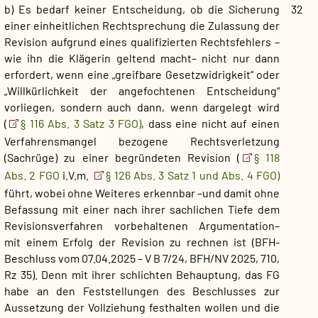
b) Es bedarf keiner Entscheidung, ob die Sicherung
32
einer einheitlichen Rechtsprechung die Zulassung der
Revision aufgrund eines qualifizierten Rechtsfehlers –
wie ihn die Klägerin geltend macht– nicht nur dann
erfordert, wenn eine „greifbare Gesetzwidrigkeit“ oder
„Willkürlichkeit der angefochtenen Entscheidung“
vorliegen, sondern auch dann, wenn dargelegt wird
(
§ 116 Abs. 3 Satz 3 FGO)
, dass eine nicht auf einen
Verfahrensmangel bezogene Rechtsverletzung
(Sachrüge) zu einer begründeten Revision (
§ 118
Abs. 2 FGO
i.V.m.
§ 126 Abs. 3 Satz 1 und Abs. 4 FGO)
führt, wobei ohne Weiteres erkennbar –und damit ohne
Befassung mit einer nach ihrer sachlichen Tiefe dem
Revisionsverfahren vorbehaltenen Argumentation–
mit einem Erfolg der Revision zu rechnen ist (BFH-
Beschluss vom 07.04.2025 – V B 7/24, BFH/NV 2025, 710,
Rz 35). Denn mit ihrer schlichten Behauptung, das FG
habe an den Feststellungen des Beschlusses zur
Aussetzung der Vollziehung festhalten wollen und die