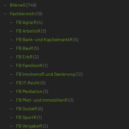
BVerwG
(748)
Fachbereich
(19)
FB AgrarR
(4)
FB ArbeitsR
(3)
FB Bank- und KapitalmarktR
(5)
FB BauR
(5)
FB ErbR
(2)
FB FamilienR
(1)
FB InsolvenzR und Sanierung
(12)
FB IT-Recht
(5)
FB Mediation
(3)
FB Miet- und ImmobilienR
(3)
FB SozialR
(6)
FB SportR
(1)
FB VergabeR
(2)