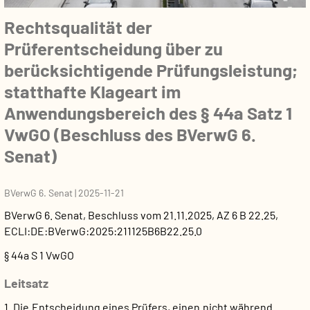
Rechtsqualität der
Prüferentscheidung über zu
berücksichtigende Prüfungsleistung;
statthafte Klageart im
Anwendungsbereich des § 44a Satz 1
VwGO (Beschluss des BVerwG 6.
Senat)
BVerwG 6. Senat
|
2025-11-21
BVerwG 6. Senat
,
Beschluss
vom
21.11.2025
, AZ
6 B 22.25
,
ECLI:DE:BVerwG:2025:211125B6B22.25.0
§ 44a S 1 VwGO
Leitsatz
1. Die Entscheidung eines Prüfers, einen nicht während