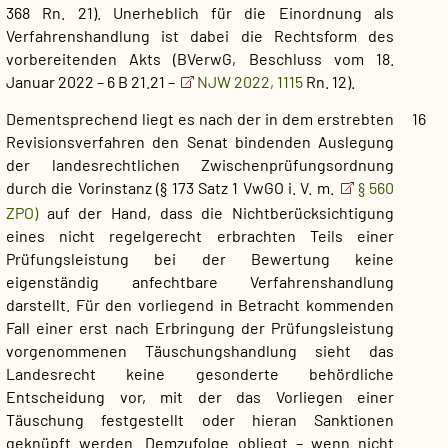
368 Rn. 21). Unerheblich für die Einordnung als
Verfahrenshandlung ist dabei die Rechtsform des
vorbereitenden Akts (BVerwG, Beschluss vom 18.
Januar 2022 – 6 B 21.21 –
NJW 2022, 1115
Rn. 12).
Dementsprechend liegt es nach der in dem erstrebten
16
Revisionsverfahren den Senat bindenden Auslegung
der landesrechtlichen Zwischenprüfungsordnung
durch die Vorinstanz (§ 173 Satz 1 VwGO i. V. m.
§ 560
ZPO)
auf der Hand, dass die Nichtberücksichtigung
eines nicht regelgerecht erbrachten Teils einer
Prüfungsleistung bei der Bewertung keine
eigenständig anfechtbare Verfahrenshandlung
darstellt. Für den vorliegend in Betracht kommenden
Fall einer erst nach Erbringung der Prüfungsleistung
vorgenommenen Täuschungshandlung sieht das
Landesrecht keine gesonderte behördliche
Entscheidung vor, mit der das Vorliegen einer
Täuschung festgestellt oder hieran Sanktionen
geknüpft werden. Demzufolge obliegt – wenn nicht