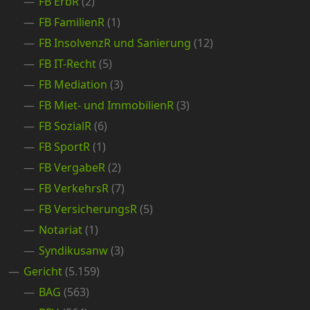
FB ErbR
(2)
FB FamilienR
(1)
FB InsolvenzR und Sanierung
(12)
FB IT-Recht
(5)
FB Mediation
(3)
FB Miet- und ImmobilienR
(3)
FB SozialR
(6)
FB SportR
(1)
FB VergabeR
(2)
FB VerkehrsR
(7)
FB VersicherungsR
(5)
Notariat
(1)
Syndikusanw
(3)
Gericht
(5.159)
BAG
(563)