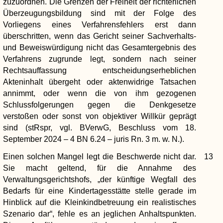
zuzuordnen. Die Grenzen der Freiheit der richterlichen
Überzeugungsbildung sind mit der Folge des
Vorliegens eines Verfahrensfehlers erst dann
überschritten, wenn das Gericht seiner Sachverhalts-
und Beweiswürdigung nicht das Gesamtergebnis des
Verfahrens zugrunde legt, sondern nach seiner
Rechtsauffassung entscheidungserheblichen
Akteninhalt übergeht oder aktenwidrige Tatsachen
annimmt, oder wenn die von ihm gezogenen
Schlussfolgerungen gegen die Denkgesetze
verstoßen oder sonst von objektiver Willkür geprägt
sind (stRspr, vgl. BVerwG, Beschluss vom 18.
September 2024 – 4 BN 6.24 – juris Rn. 3 m. w. N.).
Einen solchen Mangel legt die Beschwerde nicht dar.
13
Sie macht geltend, für die Annahme des
Verwaltungsgerichtshofs, „der künftige Wegfall des
Bedarfs für eine Kindertagesstätte stelle gerade im
Hinblick auf die Kleinkindbetreuung ein realistisches
Szenario dar“, fehle es an jeglichen Anhaltspunkten.