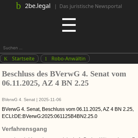
2be.legal
|
Das juristische Newsportal
Menu
☰
Suchen
nach:
Startseite
Robo-Anwältin
K
1
Beschluss des BVerwG 4. Senat vom
06.11.2025, AZ 4 BN 2.25
BVerwG 4. Senat
|
2025-11-06
BVerwG 4. Senat
,
Beschluss
vom
06.11.2025
, AZ
4 BN 2.25
,
ECLI:DE:BVerwG:2025:061125B4BN2.25.0
Verfahrensgang