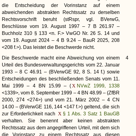
die Entscheidung der Vorinstanz auf einem
abweichenden abstrakten Rechtssatz zu derselben
Rechtsvorschrift beruht (stRspr, vgl. BVerwG,
Beschlüsse vom 19. August 1997 – 7 B 261.97 –
Buchholz 310 § 133 <n. F.> VwGO Nr. 26 S. 14 und
vom 19. August 2024 – 4 B 9.24 – BauR 2025, 208
<208 f.>). Das leistet die Beschwerde nicht.
Die Beschwerde macht eine Abweichung von einem
4
Urteil des Bundesverwaltungsgerichts vom 22. Januar
1993 – 8 C 46.91 – (BVerwGE 92, 8 S. 14 f.) sowie
Entscheidungen des beschließenden Senats vom 11.
Mai 1999 – 4 BN 15.99 – (
NVwZ 1999, 1338
<1339>, vom 8. September 1999 – 4 BN 48.99 – (ZfBR
2000, 274 <274>) und vom 21. März 2002 – 4 CN
14.00 – (BVerwGE 116, 144 <147 f.>) geltend, die sich
zur Erforderlichkeit nach
§ 1 Abs. 3 Satz 1 BauGB
verhalten. Sie benennt aber keinen abstrakten
Rechtssatz aus dem angegriffenen Urteil, mit dem sich
die Vorinstanz zu einem Rechtssatz aus diesen