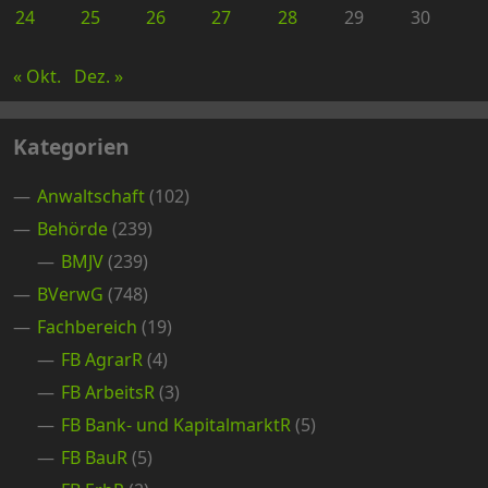
24
25
26
27
28
29
30
« Okt.
Dez. »
Kategorien
Anwaltschaft
(102)
Behörde
(239)
BMJV
(239)
BVerwG
(748)
Fachbereich
(19)
FB AgrarR
(4)
FB ArbeitsR
(3)
FB Bank- und KapitalmarktR
(5)
FB BauR
(5)