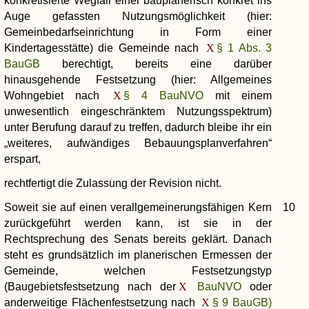
konkretisierte Wegfall einer bauplanerisch konkret ins
Auge gefassten Nutzungsmöglichkeit (hier:
Gemeinbedarfseinrichtung in Form einer
Kindertagesstätte) die Gemeinde nach
§ 1 Abs. 3
BauGB
berechtigt, bereits eine darüber
hinausgehende Festsetzung (hier: Allgemeines
Wohngebiet nach
§ 4 BauNVO
mit einem
unwesentlich eingeschränktem Nutzungsspektrum)
unter Berufung darauf zu treffen, dadurch bleibe ihr ein
„weiteres, aufwändiges Bebauungsplanverfahren“
erspart,
rechtfertigt die Zulassung der Revision nicht.
Soweit sie auf einen verallgemeinerungsfähigen Kern
10
zurückgeführt werden kann, ist sie in der
Rechtsprechung des Senats bereits geklärt. Danach
steht es grundsätzlich im planerischen Ermessen der
Gemeinde, welchen Festsetzungstyp
(Baugebietsfestsetzung nach der
BauNVO
oder
anderweitige Flächenfestsetzung nach
§ 9 BauGB)