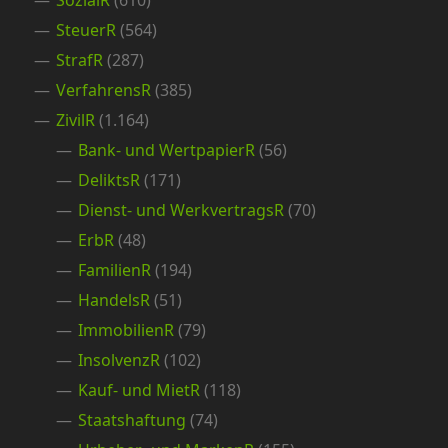
SozialR
(610)
SteuerR
(564)
StrafR
(287)
VerfahrensR
(385)
ZivilR
(1.164)
Bank- und WertpapierR
(56)
DeliktsR
(171)
Dienst- und WerkvertragsR
(70)
ErbR
(48)
FamilienR
(194)
HandelsR
(51)
ImmobilienR
(79)
InsolvenzR
(102)
Kauf- und MietR
(118)
Staatshaftung
(74)