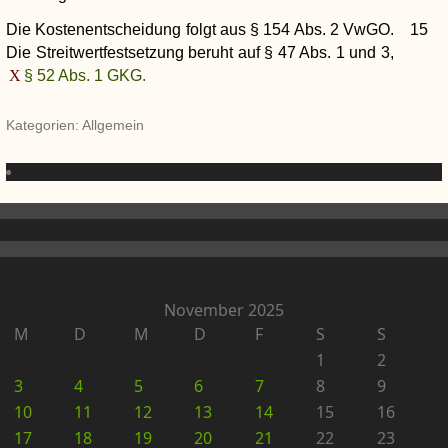
Die Kostenentscheidung folgt aus § 154 Abs. 2 VwGO.
15
Die Streitwertfestsetzung beruht auf § 47 Abs. 1 und 3,
§ 52 Abs. 1 GKG.
Kategorien: Allgemein
November 2025
M
D
M
D
F
S
S
1
2
3
4
5
6
7
8
9
10
11
12
13
14
15
16
17
18
19
20
21
22
23