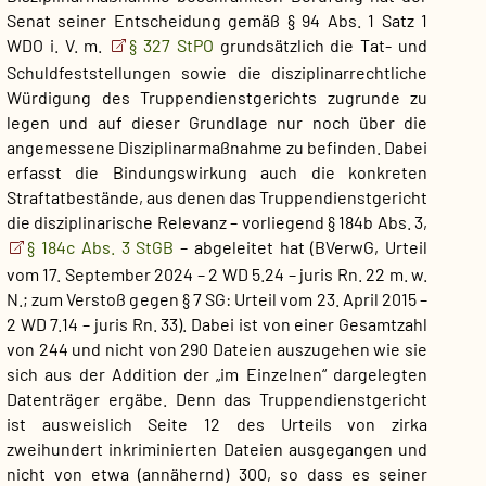
Senat seiner Entscheidung gemäß § 94 Abs. 1 Satz 1
WDO i. V. m.
§ 327 StPO
grundsätzlich die Tat- und
Schuldfeststellungen sowie die disziplinarrechtliche
Würdigung des Truppendienstgerichts zugrunde zu
legen und auf dieser Grundlage nur noch über die
angemessene Disziplinarmaßnahme zu befinden. Dabei
erfasst die Bindungswirkung auch die konkreten
Straftatbestände, aus denen das Truppendienstgericht
die disziplinarische Relevanz – vorliegend § 184b Abs. 3,
§ 184c Abs. 3 StGB
– abgeleitet hat (BVerwG, Urteil
vom 17. September 2024 – 2 WD 5.24 – juris Rn. 22 m. w.
N.; zum Verstoß gegen § 7 SG: Urteil vom 23. April 2015 –
2 WD 7.14 – juris Rn. 33). Dabei ist von einer Gesamtzahl
von 244 und nicht von 290 Dateien auszugehen wie sie
sich aus der Addition der „im Einzelnen“ dargelegten
Datenträger ergäbe. Denn das Truppendienstgericht
ist ausweislich Seite 12 des Urteils von zirka
zweihundert inkriminierten Dateien ausgegangen und
nicht von etwa (annähernd) 300, so dass es seiner