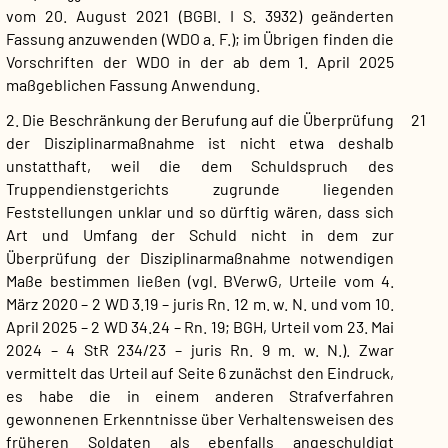
vom 20. August 2021 (BGBl. I S. 3932) geänderten
Fassung anzuwenden (WDO a. F.); im Übrigen finden die
Vorschriften der WDO in der ab dem 1. April 2025
maßgeblichen Fassung Anwendung.
2. Die Beschränkung der Berufung auf die Überprüfung
21
der Disziplinarmaßnahme ist nicht etwa deshalb
unstatthaft, weil die dem Schuldspruch des
Truppendienstgerichts zugrunde liegenden
Feststellungen unklar und so dürftig wären, dass sich
Art und Umfang der Schuld nicht in dem zur
Überprüfung der Disziplinarmaßnahme notwendigen
Maße bestimmen ließen (vgl. BVerwG, Urteile vom 4.
März 2020 – 2 WD 3.19 – juris Rn. 12 m. w. N. und vom 10.
April 2025 – 2 WD 34.24 – Rn. 19; BGH, Urteil vom 23. Mai
2024 – 4 StR 234/23 – juris Rn. 9 m. w. N.). Zwar
vermittelt das Urteil auf Seite 6 zunächst den Eindruck,
es habe die in einem anderen Strafverfahren
gewonnenen Erkenntnisse über Verhaltensweisen des
früheren Soldaten als ebenfalls angeschuldigt