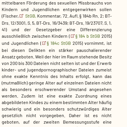
mittelbaren Förderung des sexuellen Missbrauchs von
Kindern und Jugendlichen entgegenwirken sollen
(Fischer,
StGB,
Kommentar, 72. Aufl. § 184b Rn. 2; BT-
Drs. 12/3001, S. 5, BT-Drs. 16/3439; BT-Drs. 19/23707, S. 1,
41) und der Gesetzgeber eine Differenzierung
ausschließlich zwischen Kindern (
§ 184 b StGB
2015)
und Jugendlichen (
§ 184c StGB
2015) vornimmt, ist
bei diesen Delikten ein stärker pauschalierender
Ansatz geboten. Weil der hier im Raum stehende Besitz
von 200 bis 300 Dateien nicht selten ist und der Erwerb
kinder- und jugendpornographischer Dateien zumeist
ohne exakte Kenntnis des Inhalts erfolgt, kann das
(mutmaßlich) geringe Alter auf einzelnen Dateien nicht
als besonders erschwerender Umstand angesehen
werden. Zudem ist eine exakte Zuordnung eines
abgebildeten Kindes zu einem bestimmten Alter häufig
schwierig und ein besonders schutzwürdiges Alter
gesetzlich nicht vorgegeben. Daher ist es nicht
geboten, auf der zweiten Bemessungsstufe eine