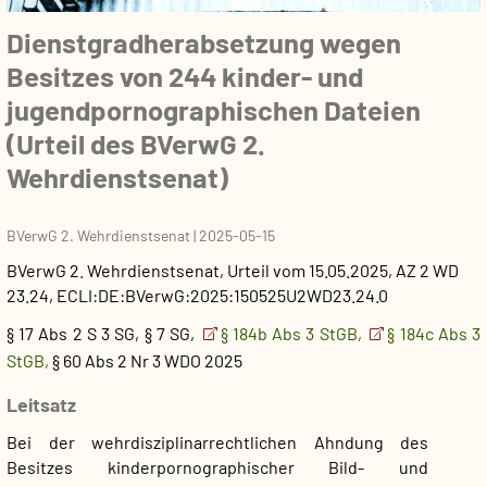
Dienstgradherabsetzung wegen
Besitzes von 244 kinder- und
jugendpornographischen Dateien
(Urteil des BVerwG 2.
Wehrdienstsenat)
BVerwG 2. Wehrdienstsenat
|
2025-05-15
BVerwG 2. Wehrdienstsenat
,
Urteil
vom
15.05.2025
, AZ
2 WD
23.24
,
ECLI:DE:BVerwG:2025:150525U2WD23.24.0
§ 17 Abs 2 S 3 SG, § 7 SG,
§ 184b Abs 3 StGB,
§ 184c Abs 3
StGB,
§ 60 Abs 2 Nr 3 WDO 2025
Leitsatz
Bei der wehrdisziplinarrechtlichen Ahndung des
Besitzes kinderpornographischer Bild- und