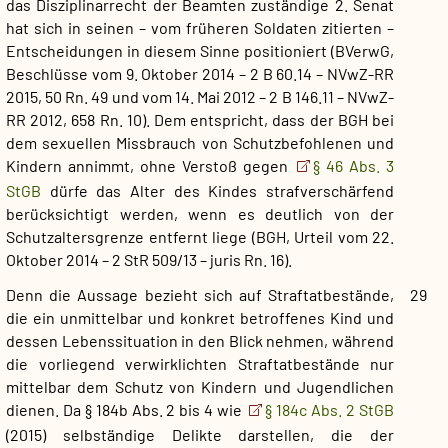
das Disziplinarrecht der Beamten zuständige 2. Senat
hat sich in seinen – vom früheren Soldaten zitierten –
Entscheidungen in diesem Sinne positioniert (BVerwG,
Beschlüsse vom 9. Oktober 2014 – 2 B 60.14 – NVwZ-RR
2015, 50 Rn. 49 und vom 14. Mai 2012 – 2 B 146.11 – NVwZ-
RR 2012, 658 Rn. 10). Dem entspricht, dass der BGH bei
dem sexuellen Missbrauch von Schutzbefohlenen und
Kindern annimmt, ohne Verstoß gegen
§ 46 Abs. 3
StGB
dürfe das Alter des Kindes strafverschärfend
berücksichtigt werden, wenn es deutlich von der
Schutzaltersgrenze entfernt liege (BGH, Urteil vom 22.
Oktober 2014 – 2 StR 509/13 – juris Rn. 16).
Denn die Aussage bezieht sich auf Straftatbestände,
29
die ein unmittelbar und konkret betroffenes Kind und
dessen Lebenssituation in den Blick nehmen, während
die vorliegend verwirklichten Straftatbestände nur
mittelbar dem Schutz von Kindern und Jugendlichen
dienen. Da § 184b Abs. 2 bis 4 wie
§ 184c Abs. 2 StGB
(2015) selbständige Delikte darstellen, die der