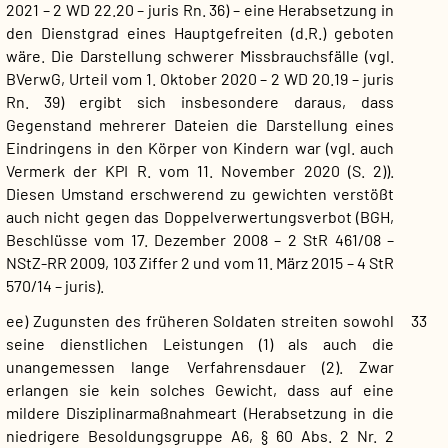
2021 – 2 WD 22.20 – juris Rn. 36) – eine Herabsetzung in
den Dienstgrad eines Hauptgefreiten (d.R.) geboten
wäre. Die Darstellung schwerer Missbrauchsfälle (vgl.
BVerwG, Urteil vom 1. Oktober 2020 – 2 WD 20.19 – juris
Rn. 39) ergibt sich insbesondere daraus, dass
Gegenstand mehrerer Dateien die Darstellung eines
Eindringens in den Körper von Kindern war (vgl. auch
Vermerk der KPI R. vom 11. November 2020 (S. 2)).
Diesen Umstand erschwerend zu gewichten verstößt
auch nicht gegen das Doppelverwertungsverbot (BGH,
Beschlüsse vom 17. Dezember 2008 – 2 StR 461/08 –
NStZ-RR 2009, 103 Ziffer 2 und vom 11. März 2015 – 4 StR
570/14 – juris).
ee) Zugunsten des früheren Soldaten streiten sowohl
33
seine dienstlichen Leistungen (1) als auch die
unangemessen lange Verfahrensdauer (2). Zwar
erlangen sie kein solches Gewicht, dass auf eine
mildere Disziplinarmaßnahmeart (Herabsetzung in die
niedrigere Besoldungsgruppe A6, § 60 Abs. 2 Nr. 2