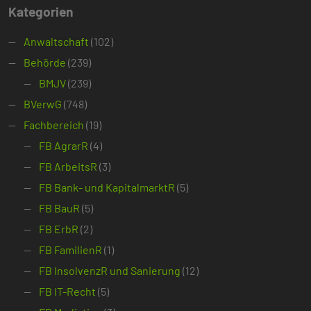
Kategorien
Anwaltschaft
(102)
Behörde
(239)
BMJV
(239)
BVerwG
(748)
Fachbereich
(19)
FB AgrarR
(4)
FB ArbeitsR
(3)
FB Bank- und KapitalmarktR
(5)
FB BauR
(5)
FB ErbR
(2)
FB FamilienR
(1)
FB InsolvenzR und Sanierung
(12)
FB IT-Recht
(5)