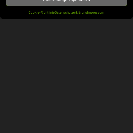
Bank- und WertpapierR
(56)
Cookie-Richtlinie
Datenschutzerklärung
Impressum
DeliktsR
(171)
Dienst- und WerkvertragsR
(70)
ErbR
(48)
FamilienR
(194)
HandelsR
(51)
ImmobilienR
(79)
InsolvenzR
(102)
Kauf- und MietR
(118)
Staatshaftung
(74)
Urheber- und MarkenR
(155)
VergabeR
(4)
Verband
(102)
BRAK
(42)