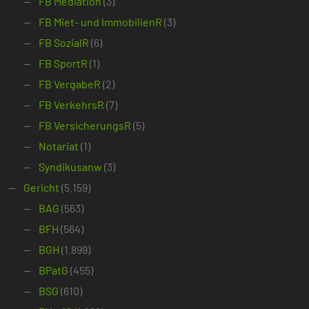
FB Mediation
(3)
FB Miet- und ImmobilienR
(3)
FB SozialR
(6)
FB SportR
(1)
FB VergabeR
(2)
FB VerkehrsR
(7)
FB VersicherungsR
(5)
Notariat
(1)
Syndikusanw
(3)
Gericht
(5.159)
BAG
(563)
BFH
(564)
BGH
(1.899)
BPatG
(455)
BSG
(610)