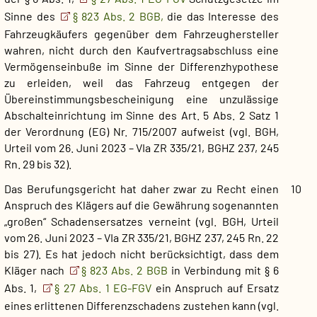
Sinne des
§ 823 Abs. 2 BGB,
die das Interesse des
Fahrzeugkäufers gegenüber dem Fahrzeughersteller
wahren, nicht durch den Kaufvertragsabschluss eine
Vermögenseinbuße im Sinne der Differenzhypothese
zu erleiden, weil das Fahrzeug entgegen der
Übereinstimmungsbescheinigung eine unzulässige
Abschalteinrichtung im Sinne des Art. 5 Abs. 2 Satz 1
der Verordnung (EG) Nr. 715/2007 aufweist (vgl. BGH,
Urteil vom 26. Juni 2023 – VIa ZR 335/21, BGHZ 237, 245
Rn. 29 bis 32).
Das Berufungsgericht hat daher zwar zu Recht einen
10
Anspruch des Klägers auf die Gewährung sogenannten
„großen“ Schadensersatzes verneint (vgl. BGH, Urteil
vom 26. Juni 2023 – VIa ZR 335/21, BGHZ 237, 245 Rn. 22
bis 27). Es hat jedoch nicht berücksichtigt, dass dem
Kläger nach
§ 823 Abs. 2 BGB
in Verbindung mit § 6
Abs. 1,
§ 27 Abs. 1 EG-FGV
ein Anspruch auf Ersatz
eines erlittenen Differenzschadens zustehen kann (vgl.