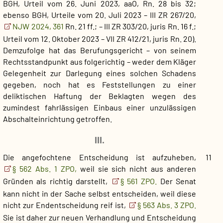
BGH, Urteil vom 26. Juni 2023, aaO, Rn. 28 bis 32;
ebenso BGH, Urteile vom 20. Juli 2023 – III ZR 267/20,
NJW 2024, 361
Rn. 21 ff.; – III ZR 303/20, juris Rn. 16 f.;
Urteil vom 12. Oktober 2023 – VII ZR 412/21, juris Rn. 20).
Demzufolge hat das Berufungsgericht – von seinem
Rechtsstandpunkt aus folgerichtig – weder dem Kläger
Gelegenheit zur Darlegung eines solchen Schadens
gegeben, noch hat es Feststellungen zu einer
deliktischen Haftung der Beklagten wegen des
zumindest fahrlässigen Einbaus einer unzulässigen
Abschalteinrichtung getroffen.
III.
Die angefochtene Entscheidung ist aufzuheben,
11
§ 562 Abs. 1 ZPO,
weil sie sich nicht aus anderen
Gründen als richtig darstellt,
§ 561 ZPO.
Der Senat
kann nicht in der Sache selbst entscheiden, weil diese
nicht zur Endentscheidung reif ist,
§ 563 Abs. 3 ZPO.
Sie ist daher zur neuen Verhandlung und Entscheidung