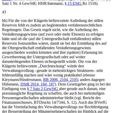
Satz 1 Nr. 4 GewStR; HHR/Intemann,
§ 15 EStG
Rz 1518).
43
hh) Für die von der Klägerin befürwortete Aufteilung der stillen
Reserven fehlt es zudem an begleitenden verfahrensrechtlichen
Regelungen. Das Gesetz regelt nicht, wie die Aufteilung des
Veräußerungsgewinns (auf zwei oder mehr Ebenen) zu erfolgen
hätte und ob die (auf die Untergesellschaft entfallenden) stillen
Reserven festzustellen wären, damit sie bei der Ermittlung des auf
die Obergesellschaft entfallenden Veräußerungsgewinns
ausgeschieden werden könnten und ihre (spätere) Erfassung im
Gewerbeertrag der Untergesellschaft oder auf weiter
darunterliegenden Ebenen sichergestellt würde. Die von der
Klägerin befürwortete „Durchstockung“ würde den
Verwaltungsvollzug –gerade in mehrstöckigen Strukturen– sehr
fehleranfällig machen und wäre wenig praktikabel (ebenso
Kleymann/Hindersmann,
BB 2006, 2104, 2105
; anders dagegen
Hülsmann,
DStR 2014, 184, 187)
. Dem Gesetzgeber ging es bei der
Einfügung von
§ 7 Satz 2 GewStG
aber gerade auch darum, eine
praxistaugliche Regelung zu schaffen, die auch bei mehrstufigen
Personengesellschaften administrierbar bleibt (vgl. Bericht des
Finanzausschusses, BTDrucks 14/7344, S. 12). Auch das BVerfG
hat die Vereinfachung des Verwaltungsvollzugs zur Rechtfertigung
der Besserstellung der Mitunternehmerschaften im Hinblick auf die