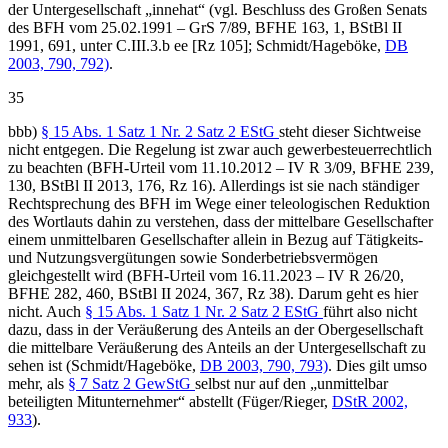
der Untergesellschaft „innehat“ (vgl. Beschluss des Großen Senats
des BFH vom 25.02.1991 – GrS 7/89, BFHE 163, 1, BStBl II
1991, 691, unter C.III.3.b ee [Rz 105]; Schmidt/Hageböke,
DB
2003, 790, 792)
.
35
bbb)
§ 15 Abs. 1 Satz 1 Nr. 2 Satz 2 EStG
steht dieser Sichtweise
nicht entgegen. Die Regelung ist zwar auch gewerbesteuerrechtlich
zu beachten (BFH-Urteil vom 11.10.2012 – IV R 3/09, BFHE 239,
130, BStBl II 2013, 176, Rz 16). Allerdings ist sie nach ständiger
Rechtsprechung des BFH im Wege einer teleologischen Reduktion
des Wortlauts dahin zu verstehen, dass der mittelbare Gesellschafter
einem unmittelbaren Gesellschafter allein in Bezug auf Tätigkeits-
und Nutzungsvergütungen sowie Sonderbetriebsvermögen
gleichgestellt wird (BFH-Urteil vom 16.11.2023 – IV R 26/20,
BFHE 282, 460, BStBl II 2024, 367, Rz 38). Darum geht es hier
nicht. Auch
§ 15 Abs. 1 Satz 1 Nr. 2 Satz 2 EStG
führt also nicht
dazu, dass in der Veräußerung des Anteils an der Obergesellschaft
die mittelbare Veräußerung des Anteils an der Untergesellschaft zu
sehen ist (Schmidt/Hageböke,
DB 2003, 790, 793)
. Dies gilt umso
mehr, als
§ 7 Satz 2 GewStG
selbst nur auf den „unmittelbar
beteiligten Mitunternehmer“ abstellt (Füger/Rieger,
DStR 2002,
933
).