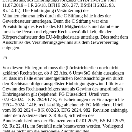
11.07.2019 – I R 26/18, BFHE 266, 277, BStBl II 2022, 93,
Rz 14 ff.). Die Einbringung (Veräußerung) des
Mitunternehmeranteils durch die C Stiftung hätte indes der
Gewerbesteuer unterlegen. Denn die C Stiftung war eine
Privatstiftung des Rechts des EU-Mitgliedstaats und damit eine
juristische Person mit eigener Rechtspersönlichkeit, die der
Körperschaftsteuer des EU-Mitgliedstaats unterliegt. Dies steht dem
Ausschluss des Veräußerungsgewinns aus dem Gewerbeertrag
entgegen.
25
Vor diesem Hintergrund muss die (höchstrichterlich noch nicht
geklärte) Rechtsfrage, ob § 22 Abs. 6 UmwStG dahin auszulegen
ist, dass im Falle einer unentgeltlichen Rechtsnachfolge ein durch
den Rechtsnachfolger ausgelöster Einbringungsgewinn I fiktiv als
Gewinn des Rechtsnachfolgers statt als Gewinn des ursprünglich
Einbringenden gilt (bejahend: FG Düsseldorf, Urteil vom
07.03.2024 – 8 K 2849/17 E, Entscheidungen der Finanzgerichte –
EFG– 2024, 1416, rechtskräftig; ablehnend: FG München, Urteil
vom 09.02.2024 – 8 K 602/23, EFG 2024, 982, Revision anhängig
unter dem Aktenzeichen X R 8/24; Schreiben des
Bundesministeriums der Finanzen vom 02.01.2025, BStBl I 2025,
92, Rz 22.41), im Streitfall nicht beantwortet werden. Vorliegend
geht es nicht um die personelle Zuordnung des