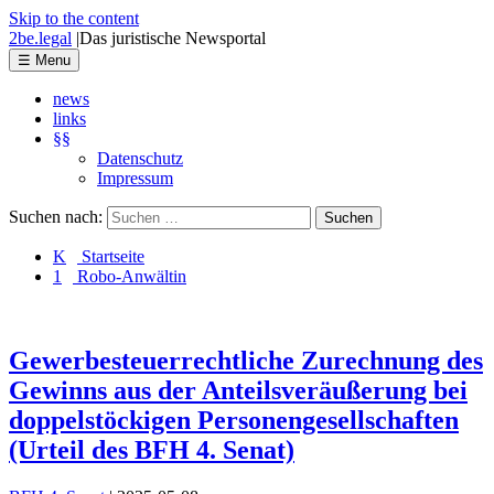
Skip to the content
2be.legal
|
Das juristische Newsportal
☰
Menu
news
links
§§
Datenschutz
Impressum
Suchen nach:
K Startseite
1 Robo-Anwältin
Gewerbesteuerrechtliche Zurechnung des
Gewinns aus der Anteilsveräußerung bei
doppelstöckigen Personengesellschaften
(Urteil des BFH 4. Senat)