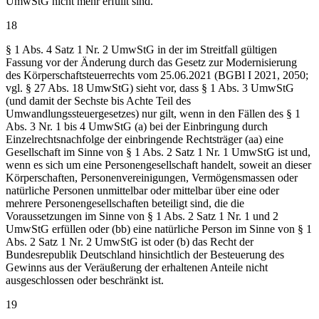
UmwStG nicht mehr erfüllt sind.
18
§ 1 Abs. 4 Satz 1 Nr. 2 UmwStG in der im Streitfall gültigen
Fassung vor der Änderung durch das Gesetz zur Modernisierung
des Körperschaftsteuerrechts vom 25.06.2021 (BGBl I 2021, 2050;
vgl. § 27 Abs. 18 UmwStG) sieht vor, dass § 1 Abs. 3 UmwStG
(und damit der Sechste bis Achte Teil des
Umwandlungssteuergesetzes) nur gilt, wenn in den Fällen des § 1
Abs. 3 Nr. 1 bis 4 UmwStG (a) bei der Einbringung durch
Einzelrechtsnachfolge der einbringende Rechtsträger (aa) eine
Gesellschaft im Sinne von § 1 Abs. 2 Satz 1 Nr. 1 UmwStG ist und,
wenn es sich um eine Personengesellschaft handelt, soweit an dieser
Körperschaften, Personenvereinigungen, Vermögensmassen oder
natürliche Personen unmittelbar oder mittelbar über eine oder
mehrere Personengesellschaften beteiligt sind, die die
Voraussetzungen im Sinne von § 1 Abs. 2 Satz 1 Nr. 1 und 2
UmwStG erfüllen oder (bb) eine natürliche Person im Sinne von § 1
Abs. 2 Satz 1 Nr. 2 UmwStG ist oder (b) das Recht der
Bundesrepublik Deutschland hinsichtlich der Besteuerung des
Gewinns aus der Veräußerung der erhaltenen Anteile nicht
ausgeschlossen oder beschränkt ist.
19