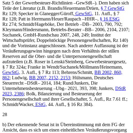
Satz 5 der Gewerbesteuer-Richtlinien –GewStR–). Dem haben sich
Teile der Literatur (z.B. Brandis/Heuermann/Drüen,
§ 7 GewStG
Rz 129; Specker in Glanegger/Güroff,
GewStG,
11. Aufl., § 7
Rz 128; Patt in Herrmann/Heuer/Raupach –HHR–,
§ 16 EStG
Rz 274; Schmidt/Hageböke, Der Betrieb –DB– 2003, 790, 792;
Kleymann/Hindersmann, Betriebs-Berater –BB– 2006, 2104, 2107;
Suchanek, GmbH-Rundschau 2007, 248, 249; Institut der
Wirtschaftsprüfer, Doppelstöckige Personengesellschaften, Rz 140)
und die Vorinstanz angeschlossen. Nach anderer Auffassung ist der
Veräußerungsgewinn hingegen nach dem Verhältnis der stillen
Reserven auf die Ober- und die Unterpersonengesellschaft
aufzuteilen (z.B. Roser in Lenski/Steinberg, Gewerbesteuergesetz,
§ 7 Rz 324a; Franke in Wendt/Suchanek/Möllmann/Heinemann,
GewStG,
3. Aufl., § 7 Rz 113; Behrens/Schmitt,
BB 2002, 860,
862
; Ludwig,
BB 2007, 2152, 2153
; Hülsmann, Deutsches
Steuerrecht –DStR– 2014, 184; Rund/Junkers, Die
Unternehmensbesteuerung –Ubg– 2021, 393, 398; Junkers,
DStR
2023, 2386
; Bolk, Bilanzierung und Besteuerung der
Personengesellschaft und ihrer Gesellschafter, 5. Aufl., Rz 7.61 ff.;
Schmidt/Wacker,
EStG,
44. Aufl., § 16 Rz 384).
28
b) Der erkennende Senat ist in Übereinstimmung mit dem FG der
Ansicht, dass es sich um einen einheitlichen Veräußerungsvorgang