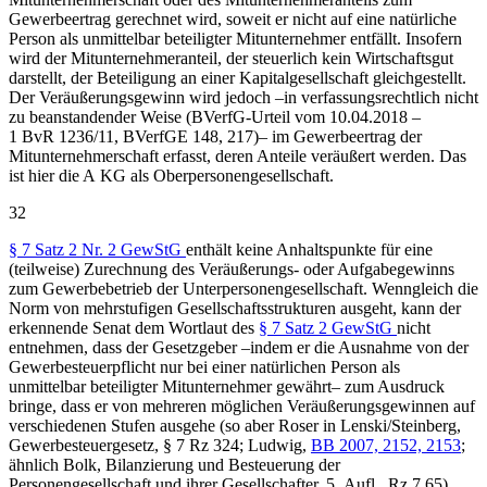
Gewerbeertrag gerechnet wird, soweit er nicht auf eine natürliche
Person als unmittelbar beteiligter Mitunternehmer entfällt. Insofern
wird der Mitunternehmeranteil, der steuerlich kein Wirtschaftsgut
darstellt, der Beteiligung an einer Kapitalgesellschaft gleichgestellt.
Der Veräußerungsgewinn wird jedoch –in verfassungsrechtlich nicht
zu beanstandender Weise (BVerfG-Urteil vom 10.04.2018 –
1 BvR 1236/11, BVerfGE 148, 217)– im Gewerbeertrag der
Mitunternehmerschaft erfasst, deren Anteile veräußert werden. Das
ist hier die A KG als Oberpersonengesellschaft.
32
§ 7 Satz 2 Nr. 2 GewStG
enthält keine Anhaltspunkte für eine
(teilweise) Zurechnung des Veräußerungs- oder Aufgabegewinns
zum Gewerbebetrieb der Unterpersonengesellschaft. Wenngleich die
Norm von mehrstufigen Gesellschaftsstrukturen ausgeht, kann der
erkennende Senat dem Wortlaut des
§ 7 Satz 2 GewStG
nicht
entnehmen, dass der Gesetzgeber –indem er die Ausnahme von der
Gewerbesteuerpflicht nur bei einer natürlichen Person als
unmittelbar beteiligter Mitunternehmer gewährt– zum Ausdruck
bringe, dass er von mehreren möglichen Veräußerungsgewinnen auf
verschiedenen Stufen ausgehe (so aber Roser in Lenski/Steinberg,
Gewerbesteuergesetz, § 7 Rz 324; Ludwig,
BB 2007, 2152, 2153
;
ähnlich Bolk, Bilanzierung und Besteuerung der
Personengesellschaft und ihrer Gesellschafter, 5. Aufl., Rz 7.65).