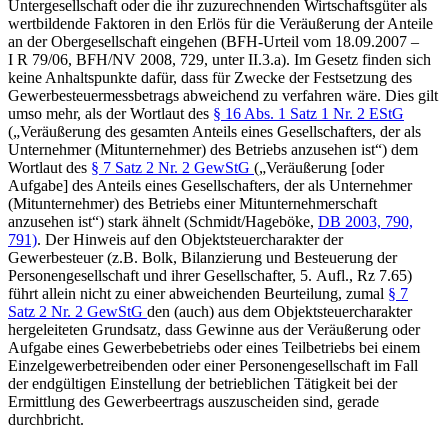
Untergesellschaft oder die ihr zuzurechnenden Wirtschaftsgüter als
wertbildende Faktoren in den Erlös für die Veräußerung der Anteile
an der Obergesellschaft eingehen (BFH-Urteil vom 18.09.2007 –
I R 79/06, BFH/NV 2008, 729, unter II.3.a). Im Gesetz finden sich
keine Anhaltspunkte dafür, dass für Zwecke der Festsetzung des
Gewerbesteuermessbetrags abweichend zu verfahren wäre. Dies gilt
umso mehr, als der Wortlaut des
§ 16 Abs. 1 Satz 1 Nr. 2 EStG
(„Veräußerung des gesamten Anteils eines Gesellschafters, der als
Unternehmer (Mitunternehmer) des Betriebs anzusehen ist“) dem
Wortlaut des
§ 7 Satz 2 Nr. 2 GewStG
(„Veräußerung [oder
Aufgabe] des Anteils eines Gesellschafters, der als Unternehmer
(Mitunternehmer) des Betriebs einer Mitunternehmerschaft
anzusehen ist“) stark ähnelt (Schmidt/Hageböke,
DB 2003, 790,
791)
. Der Hinweis auf den Objektsteuercharakter der
Gewerbesteuer (z.B. Bolk, Bilanzierung und Besteuerung der
Personengesellschaft und ihrer Gesellschafter, 5. Aufl., Rz 7.65)
führt allein nicht zu einer abweichenden Beurteilung, zumal
§ 7
Satz 2 Nr. 2 GewStG
den (auch) aus dem Objektsteuercharakter
hergeleiteten Grundsatz, dass Gewinne aus der Veräußerung oder
Aufgabe eines Gewerbebetriebs oder eines Teilbetriebs bei einem
Einzelgewerbetreibenden oder einer Personengesellschaft im Fall
der endgültigen Einstellung der betrieblichen Tätigkeit bei der
Ermittlung des Gewerbeertrags auszuscheiden sind, gerade
durchbricht.