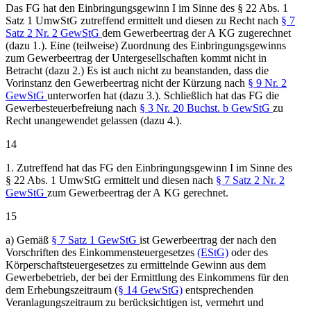
Das FG hat den Einbringungsgewinn I im Sinne des § 22 Abs. 1
Satz 1 UmwStG zutreffend ermittelt und diesen zu Recht nach
§ 7
Satz 2 Nr. 2 GewStG
dem Gewerbeertrag der A KG zugerechnet
(dazu 1.). Eine (teilweise) Zuordnung des Einbringungsgewinns
zum Gewerbeertrag der Untergesellschaften kommt nicht in
Betracht (dazu 2.) Es ist auch nicht zu beanstanden, dass die
Vorinstanz den Gewerbeertrag nicht der Kürzung nach
§ 9 Nr. 2
GewStG
unterworfen hat (dazu 3.). Schließlich hat das FG die
Gewerbesteuerbefreiung nach
§ 3 Nr. 20 Buchst. b GewStG
zu
Recht unangewendet gelassen (dazu 4.).
14
1. Zutreffend hat das FG den Einbringungsgewinn I im Sinne des
§ 22 Abs. 1 UmwStG ermittelt und diesen nach
§ 7 Satz 2 Nr. 2
GewStG
zum Gewerbeertrag der A KG gerechnet.
15
a) Gemäß
§ 7 Satz 1 GewStG
ist Gewerbeertrag der nach den
Vorschriften des Einkommensteuergesetzes
(EStG)
oder des
Körperschaftsteuergesetzes zu ermittelnde Gewinn aus dem
Gewerbebetrieb, der bei der Ermittlung des Einkommens für den
dem Erhebungszeitraum (
§ 14 GewStG)
entsprechenden
Veranlagungszeitraum zu berücksichtigen ist, vermehrt und