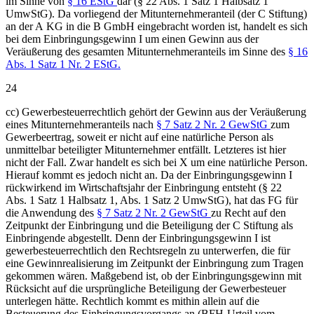
im Sinne von
§ 16 EStG
dar (§ 22 Abs. 1 Satz 1 Halbsatz 1
UmwStG). Da vorliegend der Mitunternehmeranteil (der C Stiftung)
an der A KG in die B GmbH eingebracht worden ist, handelt es sich
bei dem Einbringungsgewinn I um einen Gewinn aus der
Veräußerung des gesamten Mitunternehmeranteils im Sinne des
§ 16
Abs. 1 Satz 1 Nr. 2 EStG.
24
cc) Gewerbesteuerrechtlich gehört der Gewinn aus der Veräußerung
eines Mitunternehmeranteils nach
§ 7 Satz 2 Nr. 2 GewStG
zum
Gewerbeertrag, soweit er nicht auf eine natürliche Person als
unmittelbar beteiligter Mitunternehmer entfällt. Letzteres ist hier
nicht der Fall. Zwar handelt es sich bei X um eine natürliche Person.
Hierauf kommt es jedoch nicht an. Da der Einbringungsgewinn I
rückwirkend im Wirtschaftsjahr der Einbringung entsteht (§ 22
Abs. 1 Satz 1 Halbsatz 1, Abs. 1 Satz 2 UmwStG), hat das FG für
die Anwendung des
§ 7 Satz 2 Nr. 2 GewStG
zu Recht auf den
Zeitpunkt der Einbringung und die Beteiligung der C Stiftung als
Einbringende abgestellt. Denn der Einbringungsgewinn I ist
gewerbesteuerrechtlich den Rechtsregeln zu unterwerfen, die für
eine Gewinnrealisierung im Zeitpunkt der Einbringung zum Tragen
gekommen wären. Maßgebend ist, ob der Einbringungsgewinn mit
Rücksicht auf die ursprüngliche Beteiligung der Gewerbesteuer
unterlegen hätte. Rechtlich kommt es mithin allein auf die
Besteuerung des Einbringungsvorgangs an (BFH-Urteil vom