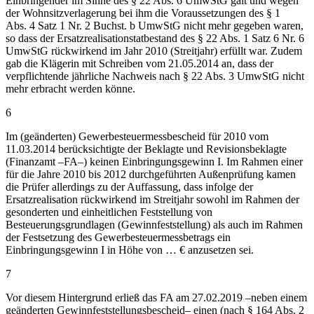
Einbringender im Sinne des § 22 Abs. 6 UmwStG galt und wegen
der Wohnsitzverlagerung bei ihm die Voraussetzungen des § 1
Abs. 4 Satz 1 Nr. 2 Buchst. b UmwStG nicht mehr gegeben waren,
so dass der Ersatzrealisationstatbestand des § 22 Abs. 1 Satz 6 Nr. 6
UmwStG rückwirkend im Jahr 2010 (Streitjahr) erfüllt war. Zudem
gab die Klägerin mit Schreiben vom 21.05.2014 an, dass der
verpflichtende jährliche Nachweis nach § 22 Abs. 3 UmwStG nicht
mehr erbracht werden könne.
6
Im (geänderten) Gewerbesteuermessbescheid für 2010 vom
11.03.2014 berücksichtigte der Beklagte und Revisionsbeklagte
(Finanzamt –FA–) keinen Einbringungsgewinn I. Im Rahmen einer
für die Jahre 2010 bis 2012 durchgeführten Außenprüfung kamen
die Prüfer allerdings zu der Auffassung, dass infolge der
Ersatzrealisation rückwirkend im Streitjahr sowohl im Rahmen der
gesonderten und einheitlichen Feststellung von
Besteuerungsgrundlagen (Gewinnfeststellung) als auch im Rahmen
der Festsetzung des Gewerbesteuermessbetrags ein
Einbringungsgewinn I in Höhe von … € anzusetzen sei.
7
Vor diesem Hintergrund erließ das FA am 27.02.2019 –neben einem
geänderten Gewinnfeststellungsbescheid– einen (nach § 164 Abs. 2