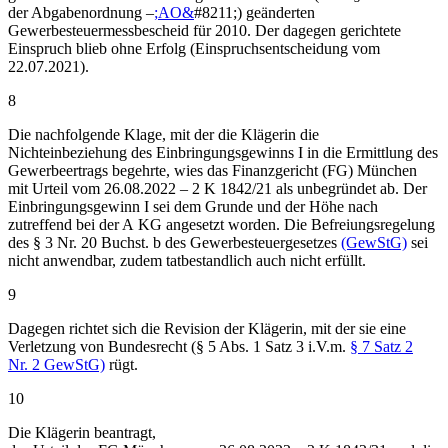
der Abgabenordnung –
;AO&
#8211;) geänderten
Gewerbesteuermessbescheid für 2010. Der dagegen gerichtete
Einspruch blieb ohne Erfolg (Einspruchsentscheidung vom
22.07.2021).
8
Die nachfolgende Klage, mit der die Klägerin die
Nichteinbeziehung des Einbringungsgewinns I in die Ermittlung des
Gewerbeertrags begehrte, wies das Finanzgericht (FG) München
mit Urteil vom 26.08.2022 – 2 K 1842/21 als unbegründet ab. Der
Einbringungsgewinn I sei dem Grunde und der Höhe nach
zutreffend bei der A KG angesetzt worden. Die Befreiungsregelung
des § 3 Nr. 20 Buchst. b des Gewerbesteuergesetzes
(GewStG)
sei
nicht anwendbar, zudem tatbestandlich auch nicht erfüllt.
9
Dagegen richtet sich die Revision der Klägerin, mit der sie eine
Verletzung von Bundesrecht (§ 5 Abs. 1 Satz 3 i.V.m.
§ 7 Satz 2
Nr. 2 GewStG)
rügt.
10
Die Klägerin beantragt,