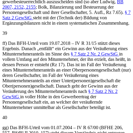
gewerbesteuerrechtlich auszuscheiden sind (so aber Ludwig,
BB
2007, 2152, 2155
; Bolk, Bilanzierung und Besteuerung der
Personengesellschaft und ihrer Gesellschafter, 5. Aufl., Rz 7.65).
§ 7
Satz 2 GewStG
steht mit der (Technik der) Bildung von
Ergänzungsbilanzen nicht in einem systematischen Zusammenhang.
39
ff) Das BFH-Urteil vom 19.07.2018 – IV R 31/15 stützt dieses
Ergebnis. Danach „entfällt“ ein Gewinn aus der Veräußerung eines
Mitunternehmeranteils im Sinne des
§ 7 Satz 2 Nr. 2 GewStG
in
vollem Umfang auf den Mitunternehmer, der ihn erzielt, das heißt, in
dessen Person er entsteht (Rz 17). Das ist im Fall der Veräußerung
eines Mitunternehmeranteils an einer Oberpersonengesellschaft (nur)
deren Gesellschafter, im Fall der Veräußerung eines
Mitunternehmeranteils an einer Unter(personen)gesellschaft die
Ober(personen)gesellschaft. Danach geht der Gewinn aus der
Veräußerung des Mitunternehmeranteils nach
§ 7 Satz 2 Nr. 2
GewStG
in voller Höhe in den Gewerbeertrag der
Personengesellschaft ein, an welcher der veräußernde
Mitunternehmer unmittelbar als Gesellschafter beteiligt ist.
40
gg) Das BFH-Urteil vom 01.07.2004 – IV R 67/00 (BFHE 206,
557, BStBl II 2010, 157) steht diesem Verständnis nicht entgegen.