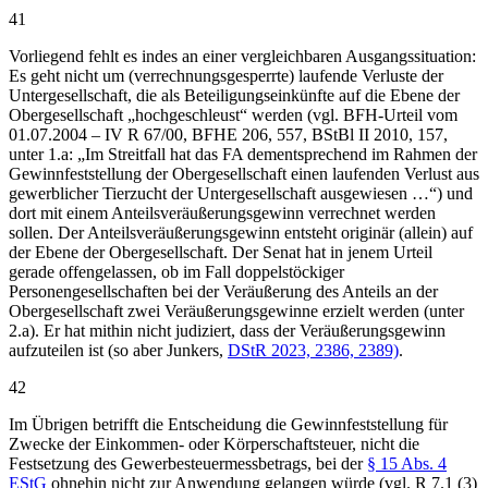
41
Vorliegend fehlt es indes an einer vergleichbaren Ausgangssituation:
Es geht nicht um (verrechnungsgesperrte) laufende Verluste der
Untergesellschaft, die als Beteiligungseinkünfte auf die Ebene der
Obergesellschaft „hochgeschleust“ werden (vgl. BFH-Urteil vom
01.07.2004 – IV R 67/00, BFHE 206, 557, BStBl II 2010, 157,
unter 1.a: „Im Streitfall hat das FA dementsprechend im Rahmen der
Gewinnfeststellung der Obergesellschaft einen laufenden Verlust aus
gewerblicher Tierzucht der Untergesellschaft ausgewiesen …“) und
dort mit einem Anteilsveräußerungsgewinn verrechnet werden
sollen. Der Anteilsveräußerungsgewinn entsteht originär (allein) auf
der Ebene der Obergesellschaft. Der Senat hat in jenem Urteil
gerade offengelassen, ob im Fall doppelstöckiger
Personengesellschaften bei der Veräußerung des Anteils an der
Obergesellschaft zwei Veräußerungsgewinne erzielt werden (unter
2.a). Er hat mithin nicht judiziert, dass der Veräußerungsgewinn
aufzuteilen ist (so aber Junkers,
DStR 2023, 2386, 2389)
.
42
Im Übrigen betrifft die Entscheidung die Gewinnfeststellung für
Zwecke der Einkommen- oder Körperschaftsteuer, nicht die
Festsetzung des Gewerbesteuermessbetrags, bei der
§ 15 Abs. 4
EStG
ohnehin nicht zur Anwendung gelangen würde (vgl. R 7.1 (3)