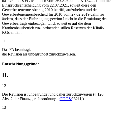
das Urteil des FG München vom 26.08.2022 – 2 K 1842/21 und die
Einspruchsentscheidung vom 22.07.2021, soweit diese den
Gewerbesteuermessbetrag 2010 betrifft, aufzuheben und den
Gewerbesteuermessbescheid für 2010 vom 27.02.2019 dahin zu
ändern, dass der Einbringungsgewinn I nicht in die Ermittlung des
Gewerbeertrags einbezogen wird, soweit er auf die dem
Krankenhausbetrieb zuzuordnenden stillen Reserven der Klinik-
KGs entfällt.
11
Das FA beantragt,
die Revision als unbegründet zurückzuweisen.
Entscheidungsgründe
II.
12
Die Revision ist unbegründet und daher zurückzuweisen (§ 126
Abs. 2 der Finanzgerichtsordnung –
;FGO&
#8211;).
13