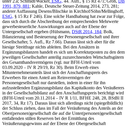
unter 2.a; Schmidt/Wacker,
EStG,
44. Aufl., § 15 Rz 471; Groh,
DB
1991, 879, 881
; Kahle, Deutsche Steuer-Zeitung 2014, 273, 281;
anderer Auffassung Desens/Blischke in Kirchhof/Söhn/Mellinghoff,
EStG,
§ 15 Rz F 246). Eine solche Handhabung hat zwar zur Folge,
dass sich durch die Abschreibung der entsprechenden Mehrwerte
gewerbesteuerliche Auswirkungen auch auf der Ebene der
Untergesellschaft ergeben (Hülsmann,
DStR 2014, 184
; Bolk,
Bilanzierung und Besteuerung der Personengesellschaft und ihrer
Gesellschafter, 5. Aufl., Rz 7.66). Daraus lässt sich aber für die
hiesige Streitfrage nichts ableiten. Bei den Ansätzen in
Ergänzungsbilanzen handelt es sich um Korrekturposten zu den dem
jeweiligen Gesellschafter anteilig zuzurechnenden Wirtschaftsgütern
des Gesamthandsvermögens (vgl. nur BFH-Urteil vom
03.09.2020 – IV R 29/19, Rz 30). Beim Erwerb eines
Mitunternehmeranteils lässt sich der Anschaffungspreis des
Erwerbers für einen Anteil am Reinvermögen der
Personengesellschaft nur darstellen, indem in einer für ihn
aufzustellenden Ergänzungsbilanz das Kapitalkonto des Veräußerers
in der Gesellschaftsbilanz auf den Anschaffungspreis berichtigt wird
(BFH-Urteil vom 20.11.2014 – IV R 1/11, BFHE 248, 28, BStBl II
2017, 34, Rz 17). Daraus lässt sich allerdings nicht (spiegelbildlich)
der Schluss ziehen, dass im Fall der Veräußerung des Anteils an der
Ober(personen)gesellschaft die auf die Unter(personen)gesellschaft
entfallenden stillen Reserven bei der Ermittlung des
Veräußerungsgewinns auf der Ebene der Obergesellschaft