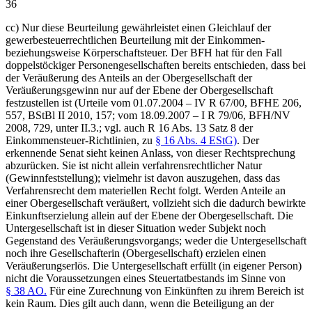
36
cc) Nur diese Beurteilung gewährleistet einen Gleichlauf der
gewerbesteuerrechtlichen Beurteilung mit der Einkommen-
beziehungsweise Körperschaftsteuer. Der BFH hat für den Fall
doppelstöckiger Personengesellschaften bereits entschieden, dass bei
der Veräußerung des Anteils an der Obergesellschaft der
Veräußerungsgewinn nur auf der Ebene der Obergesellschaft
festzustellen ist (Urteile vom 01.07.2004 – IV R 67/00, BFHE 206,
557, BStBl II 2010, 157; vom 18.09.2007 – I R 79/06, BFH/NV
2008, 729, unter II.3.; vgl. auch R 16 Abs. 13 Satz 8 der
Einkommensteuer-Richtlinien, zu
§ 16 Abs. 4 EStG)
. Der
erkennende Senat sieht keinen Anlass, von dieser Rechtsprechung
abzurücken. Sie ist nicht allein verfahrensrechtlicher Natur
(Gewinnfeststellung); vielmehr ist davon auszugehen, dass das
Verfahrensrecht dem materiellen Recht folgt. Werden Anteile an
einer Obergesellschaft veräußert, vollzieht sich die dadurch bewirkte
Einkunftserzielung allein auf der Ebene der Obergesellschaft. Die
Untergesellschaft ist in dieser Situation weder Subjekt noch
Gegenstand des Veräußerungsvorgangs; weder die Untergesellschaft
noch ihre Gesellschafterin (Obergesellschaft) erzielen einen
Veräußerungserlös. Die Untergesellschaft erfüllt (in eigener Person)
nicht die Voraussetzungen eines Steuertatbestands im Sinne von
§ 38 AO.
Für eine Zurechnung von Einkünften zu ihrem Bereich ist
kein Raum. Dies gilt auch dann, wenn die Beteiligung an der