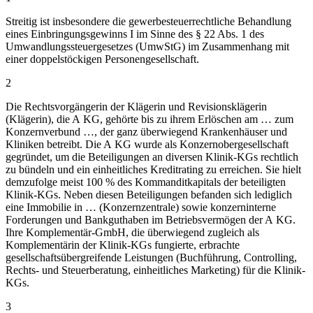
Streitig ist insbesondere die gewerbesteuerrechtliche Behandlung
eines Einbringungsgewinns I im Sinne des § 22 Abs. 1 des
Umwandlungssteuergesetzes (UmwStG) im Zusammenhang mit
einer doppelstöckigen Personengesellschaft.
2
Die Rechtsvorgängerin der Klägerin und Revisionsklägerin
(Klägerin), die A KG, gehörte bis zu ihrem Erlöschen am … zum
Konzernverbund …, der ganz überwiegend Krankenhäuser und
Kliniken betreibt. Die A KG wurde als Konzernobergesellschaft
gegründet, um die Beteiligungen an diversen Klinik-KGs rechtlich
zu bündeln und ein einheitliches Kreditrating zu erreichen. Sie hielt
demzufolge meist 100 % des Kommanditkapitals der beteiligten
Klinik-KGs. Neben diesen Beteiligungen befanden sich lediglich
eine Immobilie in … (Konzernzentrale) sowie konzerninterne
Forderungen und Bankguthaben im Betriebsvermögen der A KG.
Ihre Komplementär-GmbH, die überwiegend zugleich als
Komplementärin der Klinik-KGs fungierte, erbrachte
gesellschaftsübergreifende Leistungen (Buchführung, Controlling,
Rechts- und Steuerberatung, einheitliches Marketing) für die Klinik-
KGs.
3