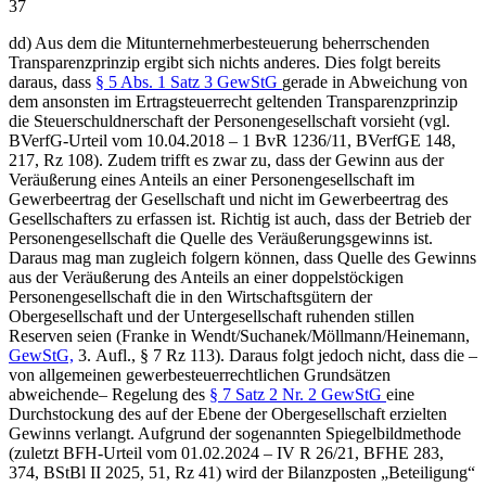
37
dd) Aus dem die Mitunternehmerbesteuerung beherrschenden
Transparenzprinzip ergibt sich nichts anderes. Dies folgt bereits
daraus, dass
§ 5 Abs. 1 Satz 3 GewStG
gerade in Abweichung von
dem ansonsten im Ertragsteuerrecht geltenden Transparenzprinzip
die Steuerschuldnerschaft der Personengesellschaft vorsieht (vgl.
BVerfG-Urteil vom 10.04.2018 – 1 BvR 1236/11, BVerfGE 148,
217, Rz 108). Zudem trifft es zwar zu, dass der Gewinn aus der
Veräußerung eines Anteils an einer Personengesellschaft im
Gewerbeertrag der Gesellschaft und nicht im Gewerbeertrag des
Gesellschafters zu erfassen ist. Richtig ist auch, dass der Betrieb der
Personengesellschaft die Quelle des Veräußerungsgewinns ist.
Daraus mag man zugleich folgern können, dass Quelle des Gewinns
aus der Veräußerung des Anteils an einer doppelstöckigen
Personengesellschaft die in den Wirtschaftsgütern der
Obergesellschaft und der Untergesellschaft ruhenden stillen
Reserven seien (Franke in Wendt/Suchanek/Möllmann/Heinemann,
GewStG,
3. Aufl., § 7 Rz 113). Daraus folgt jedoch nicht, dass die –
von allgemeinen gewerbesteuerrechtlichen Grundsätzen
abweichende– Regelung des
§ 7 Satz 2 Nr. 2 GewStG
eine
Durchstockung des auf der Ebene der Obergesellschaft erzielten
Gewinns verlangt. Aufgrund der sogenannten Spiegelbildmethode
(zuletzt BFH-Urteil vom 01.02.2024 – IV R 26/21, BFHE 283,
374, BStBl II 2025, 51, Rz 41) wird der Bilanzposten „Beteiligung“