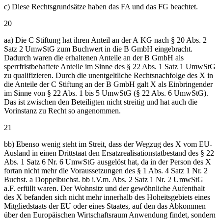
c) Diese Rechtsgrundsätze haben das FA und das FG beachtet.
20
aa) Die C Stiftung hat ihren Anteil an der A KG nach § 20 Abs. 2
Satz 2 UmwStG zum Buchwert in die B GmbH eingebracht.
Dadurch waren die erhaltenen Anteile an der B GmbH als
sperrfristbehaftete Anteile im Sinne des § 22 Abs. 1 Satz 1 UmwStG
zu qualifizieren. Durch die unentgeltliche Rechtsnachfolge des X in
die Anteile der C Stiftung an der B GmbH galt X als Einbringender
im Sinne von § 22 Abs. 1 bis 5 UmwStG (§ 22 Abs. 6 UmwStG).
Das ist zwischen den Beteiligten nicht streitig und hat auch die
Vorinstanz zu Recht so angenommen.
21
bb) Ebenso wenig steht im Streit, dass der Wegzug des X vom EU-
Ausland in einen Drittstaat den Ersatzrealisationstatbestand des § 22
Abs. 1 Satz 6 Nr. 6 UmwStG ausgelöst hat, da in der Person des X
fortan nicht mehr die Voraussetzungen des § 1 Abs. 4 Satz 1 Nr. 2
Buchst. a Doppelbuchst. bb i.V.m. Abs. 2 Satz 1 Nr. 2 UmwStG
a.F. erfüllt waren. Der Wohnsitz und der gewöhnliche Aufenthalt
des X befanden sich nicht mehr innerhalb des Hoheitsgebiets eines
Mitgliedstaats der EU oder eines Staates, auf den das Abkommen
über den Europäischen Wirtschaftsraum Anwendung findet, sondern