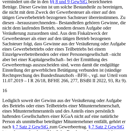
vermindert um die in den
§§ 8 und 9 GewStG
bezeichneten
Beträge. Dieser Gewinn ist um solche Bestandteile zu bereinigen,
die nicht mit dem Zweck der Gewerbesteuer als einer auf den
tätigen Gewerbebetrieb bezogenen Sachsteuer übereinstimmen. Zu
diesen –herauszurechnenden– Bestandteilen gehören Gewinne, die
nicht dem laufenden Betrieb, sondern dessen Aufgabe oder
Veräußerung zuzuordnen sind. Aus dem Fiskalzweck der
Gewerbesteuer als einer auf den tätigen Betrieb bezogenen
Sachsteuer folgt, dass Gewinne aus der Veräußerung oder Aufgabe
eines Gewerbebetriebs oder eines Teilbetriebs bei einem
Einzelgewerbetreibenden oder einer Personengesellschaft –nicht
aber bei einer Kapitalgesellschaft– bei der Ermittlung des
Gewerbeertrags auszuscheiden sind, wenn damit die endgültige
Einstellung der gewerblichen Betätigung verbunden ist (ständige
Rechtsprechung des Bundesfinanzhofs –BFH–, vgl. nur Urteil vom
11.07.2019 – I R 26/18, BFHE 266, 277, BStBl II 2022, 93, Rz 9).
16
Lediglich soweit der Gewinn aus der Veräußerung oder Aufgabe
des Betriebs oder eines Teilbetriebs einer Mitunternehmerschaft,
eines Mitunternehmeranteils und des Anteils eines persönlich
haftenden Gesellschafters einer KGaA nicht auf eine natürliche
Person als unmittelbar beteiligter Mitunternehmer entfällt, gehört er
nach
§ 7 Satz 2 GewStG
zum Gewerbeertrag.
§ 7 Satz 2 GewStG