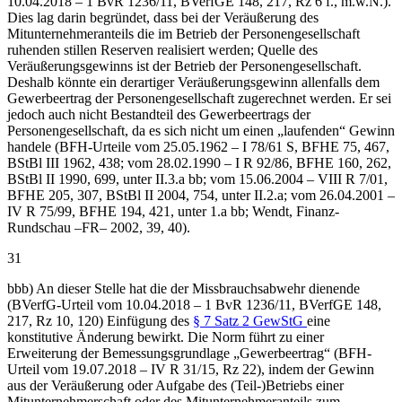
10.04.2018 – 1 BvR 1236/11, BVerfGE 148, 217, Rz 6 f., m.w.N.).
Dies lag darin begründet, dass bei der Veräußerung des
Mitunternehmeranteils die im Betrieb der Personengesellschaft
ruhenden stillen Reserven realisiert werden; Quelle des
Veräußerungsgewinns ist der Betrieb der Personengesellschaft.
Deshalb könnte ein derartiger Veräußerungsgewinn allenfalls dem
Gewerbeertrag der Personengesellschaft zugerechnet werden. Er sei
jedoch auch nicht Bestandteil des Gewerbeertrags der
Personengesellschaft, da es sich nicht um einen „laufenden“ Gewinn
handele (BFH-Urteile vom 25.05.1962 – I 78/61 S, BFHE 75, 467,
BStBl III 1962, 438; vom 28.02.1990 – I R 92/86, BFHE 160, 262,
BStBl II 1990, 699, unter II.3.a bb; vom 15.06.2004 – VIII R 7/01,
BFHE 205, 307, BStBl II 2004, 754, unter II.2.a; vom 26.04.2001 –
IV R 75/99, BFHE 194, 421, unter 1.a bb; Wendt, Finanz-
Rundschau –FR– 2002, 39, 40).
31
bbb) An dieser Stelle hat die der Missbrauchsabwehr dienende
(BVerfG-Urteil vom 10.04.2018 – 1 BvR 1236/11, BVerfGE 148,
217, Rz 10, 120) Einfügung des
§ 7 Satz 2 GewStG
eine
konstitutive Änderung bewirkt. Die Norm führt zu einer
Erweiterung der Bemessungsgrundlage „Gewerbeertrag“ (BFH-
Urteil vom 19.07.2018 – IV R 31/15, Rz 22), indem der Gewinn
aus der Veräußerung oder Aufgabe des (Teil-)Betriebs einer
Mitunternehmerschaft oder des Mitunternehmeranteils zum