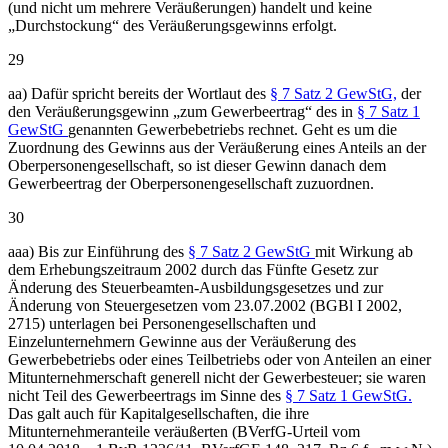
(und nicht um mehrere Veräußerungen) handelt und keine
„Durchstockung“ des Veräußerungsgewinns erfolgt.
29
aa) Dafür spricht bereits der Wortlaut des
§ 7 Satz 2 GewStG,
der
den Veräußerungsgewinn „zum Gewerbeertrag“ des in
§ 7 Satz 1
GewStG
genannten Gewerbebetriebs rechnet. Geht es um die
Zuordnung des Gewinns aus der Veräußerung eines Anteils an der
Oberpersonengesellschaft, so ist dieser Gewinn danach dem
Gewerbeertrag der Oberpersonengesellschaft zuzuordnen.
30
aaa) Bis zur Einführung des
§ 7 Satz 2 GewStG
mit Wirkung ab
dem Erhebungszeitraum 2002 durch das Fünfte Gesetz zur
Änderung des Steuerbeamten-Ausbildungsgesetzes und zur
Änderung von Steuergesetzen vom 23.07.2002 (BGBl I 2002,
2715) unterlagen bei Personengesellschaften und
Einzelunternehmern Gewinne aus der Veräußerung des
Gewerbebetriebs oder eines Teilbetriebs oder von Anteilen an einer
Mitunternehmerschaft generell nicht der Gewerbesteuer; sie waren
nicht Teil des Gewerbeertrags im Sinne des
§ 7 Satz 1 GewStG.
Das galt auch für Kapitalgesellschaften, die ihre
Mitunternehmeranteile veräußerten (BVerfG-Urteil vom