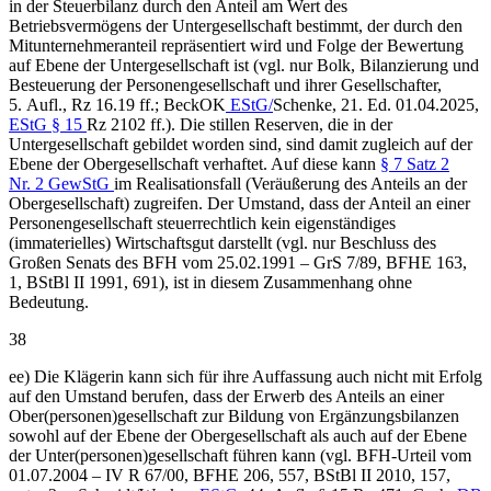
in der Steuerbilanz durch den Anteil am Wert des
Betriebsvermögens der Untergesellschaft bestimmt, der durch den
Mitunternehmeranteil repräsentiert wird und Folge der Bewertung
auf Ebene der Untergesellschaft ist (vgl. nur Bolk, Bilanzierung und
Besteuerung der Personengesellschaft und ihrer Gesellschafter,
5. Aufl., Rz 16.19 ff.; BeckOK
EStG/
Schenke, 21. Ed. 01.04.2025,
EStG § 15
Rz 2102 ff.). Die stillen Reserven, die in der
Untergesellschaft gebildet worden sind, sind damit zugleich auf der
Ebene der Obergesellschaft verhaftet. Auf diese kann
§ 7 Satz 2
Nr. 2 GewStG
im Realisationsfall (Veräußerung des Anteils an der
Obergesellschaft) zugreifen. Der Umstand, dass der Anteil an einer
Personengesellschaft steuerrechtlich kein eigenständiges
(immaterielles) Wirtschaftsgut darstellt (vgl. nur Beschluss des
Großen Senats des BFH vom 25.02.1991 – GrS 7/89, BFHE 163,
1, BStBl II 1991, 691), ist in diesem Zusammenhang ohne
Bedeutung.
38
ee) Die Klägerin kann sich für ihre Auffassung auch nicht mit Erfolg
auf den Umstand berufen, dass der Erwerb des Anteils an einer
Ober(personen)gesellschaft zur Bildung von Ergänzungsbilanzen
sowohl auf der Ebene der Obergesellschaft als auch auf der Ebene
der Unter(personen)gesellschaft führen kann (vgl. BFH-Urteil vom
01.07.2004 – IV R 67/00, BFHE 206, 557, BStBl II 2010, 157,