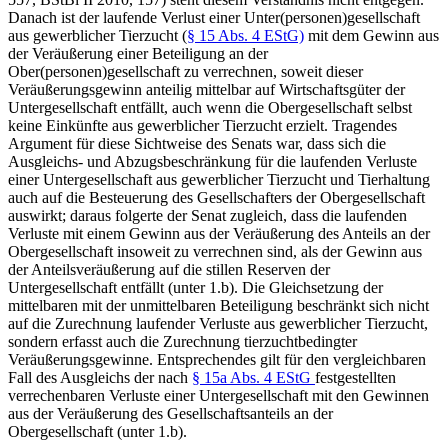
Danach ist der laufende Verlust einer Unter(personen)gesellschaft
aus gewerblicher Tierzucht (
§ 15 Abs. 4 EStG)
mit dem Gewinn aus
der Veräußerung einer Beteiligung an der
Ober(personen)gesellschaft zu verrechnen, soweit dieser
Veräußerungsgewinn anteilig mittelbar auf Wirtschaftsgüter der
Untergesellschaft entfällt, auch wenn die Obergesellschaft selbst
keine Einkünfte aus gewerblicher Tierzucht erzielt. Tragendes
Argument für diese Sichtweise des Senats war, dass sich die
Ausgleichs- und Abzugsbeschränkung für die laufenden Verluste
einer Untergesellschaft aus gewerblicher Tierzucht und Tierhaltung
auch auf die Besteuerung des Gesellschafters der Obergesellschaft
auswirkt; daraus folgerte der Senat zugleich, dass die laufenden
Verluste mit einem Gewinn aus der Veräußerung des Anteils an der
Obergesellschaft insoweit zu verrechnen sind, als der Gewinn aus
der Anteilsveräußerung auf die stillen Reserven der
Untergesellschaft entfällt (unter 1.b). Die Gleichsetzung der
mittelbaren mit der unmittelbaren Beteiligung beschränkt sich nicht
auf die Zurechnung laufender Verluste aus gewerblicher Tierzucht,
sondern erfasst auch die Zurechnung tierzuchtbedingter
Veräußerungsgewinne. Entsprechendes gilt für den vergleichbaren
Fall des Ausgleichs der nach
§ 15a Abs. 4 EStG
festgestellten
verrechenbaren Verluste einer Untergesellschaft mit den Gewinnen
aus der Veräußerung des Gesellschaftsanteils an der
Obergesellschaft (unter 1.b).