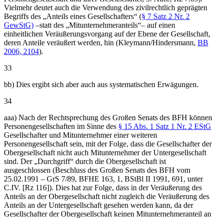
Vielmehr deutet auch die Verwendung des zivilrechtlich geprägten
Begriffs des „Anteils eines Gesellschafters“ (
§ 7 Satz 2 Nr. 2
GewStG)
–statt des „Mitunternehmeranteils“– auf einen
einheitlichen Veräußerungsvorgang auf der Ebene der Gesellschaft,
deren Anteile veräußert werden, hin (Kleymann/Hindersmann,
BB
2006, 2104
).
33
bb) Dies ergibt sich aber auch aus systematischen Erwägungen.
34
aaa) Nach der Rechtsprechung des Großen Senats des BFH können
Personengesellschaften im Sinne des
§ 15 Abs. 1 Satz 1 Nr. 2 EStG
Gesellschafter und Mitunternehmer einer weiteren
Personengesellschaft sein, mit der Folge, dass die Gesellschafter der
Obergesellschaft nicht auch Mitunternehmer der Untergesellschaft
sind. Der „Durchgriff“ durch die Obergesellschaft ist
ausgeschlossen (Beschluss des Großen Senats des BFH vom
25.02.1991 – GrS 7/89, BFHE 163, 1, BStBl II 1991, 691, unter
C.IV. [Rz 116]). Dies hat zur Folge, dass in der Veräußerung des
Anteils an der Obergesellschaft nicht zugleich die Veräußerung des
Anteils an der Untergesellschaft gesehen werden kann, da der
Gesellschafter der Obergesellschaft keinen Mitunternehmeranteil an