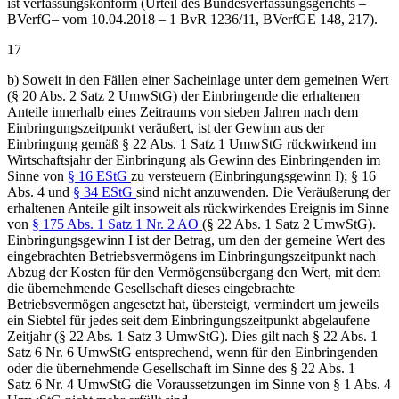
ist verfassungskonform (Urteil des Bundesverfassungsgerichts –
BVerfG– vom 10.04.2018 – 1 BvR 1236/11, BVerfGE 148, 217).
17
b) Soweit in den Fällen einer Sacheinlage unter dem gemeinen Wert
(§ 20 Abs. 2 Satz 2 UmwStG) der Einbringende die erhaltenen
Anteile innerhalb eines Zeitraums von sieben Jahren nach dem
Einbringungszeitpunkt veräußert, ist der Gewinn aus der
Einbringung gemäß § 22 Abs. 1 Satz 1 UmwStG rückwirkend im
Wirtschaftsjahr der Einbringung als Gewinn des Einbringenden im
Sinne von
§ 16 EStG
zu versteuern (Einbringungsgewinn I); § 16
Abs. 4 und
§ 34 EStG
sind nicht anzuwenden. Die Veräußerung der
erhaltenen Anteile gilt insoweit als rückwirkendes Ereignis im Sinne
von
§ 175 Abs. 1 Satz 1 Nr. 2 AO
(§ 22 Abs. 1 Satz 2 UmwStG).
Einbringungsgewinn I ist der Betrag, um den der gemeine Wert des
eingebrachten Betriebsvermögens im Einbringungszeitpunkt nach
Abzug der Kosten für den Vermögensübergang den Wert, mit dem
die übernehmende Gesellschaft dieses eingebrachte
Betriebsvermögen angesetzt hat, übersteigt, vermindert um jeweils
ein Siebtel für jedes seit dem Einbringungszeitpunkt abgelaufene
Zeitjahr (§ 22 Abs. 1 Satz 3 UmwStG). Dies gilt nach § 22 Abs. 1
Satz 6 Nr. 6 UmwStG entsprechend, wenn für den Einbringenden
oder die übernehmende Gesellschaft im Sinne des § 22 Abs. 1
Satz 6 Nr. 4 UmwStG die Voraussetzungen im Sinne von § 1 Abs. 4