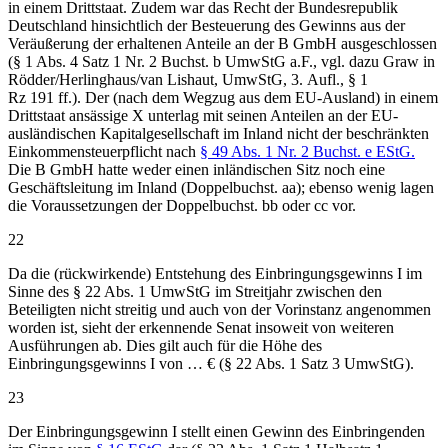
in einem Drittstaat. Zudem war das Recht der Bundesrepublik
Deutschland hinsichtlich der Besteuerung des Gewinns aus der
Veräußerung der erhaltenen Anteile an der B GmbH ausgeschlossen
(§ 1 Abs. 4 Satz 1 Nr. 2 Buchst. b UmwStG a.F., vgl. dazu Graw in
Rödder/Herlinghaus/van Lishaut, UmwStG, 3. Aufl., § 1
Rz 191 ff.). Der (nach dem Wegzug aus dem EU-Ausland) in einem
Drittstaat ansässige X unterlag mit seinen Anteilen an der EU-
ausländischen Kapitalgesellschaft im Inland nicht der beschränkten
Einkommensteuerpflicht nach
§ 49 Abs. 1 Nr. 2 Buchst. e EStG.
Die B GmbH hatte weder einen inländischen Sitz noch eine
Geschäftsleitung im Inland (Doppelbuchst. aa); ebenso wenig lagen
die Voraussetzungen der Doppelbuchst. bb oder cc vor.
22
Da die (rückwirkende) Entstehung des Einbringungsgewinns I im
Sinne des § 22 Abs. 1 UmwStG im Streitjahr zwischen den
Beteiligten nicht streitig und auch von der Vorinstanz angenommen
worden ist, sieht der erkennende Senat insoweit von weiteren
Ausführungen ab. Dies gilt auch für die Höhe des
Einbringungsgewinns I von … € (§ 22 Abs. 1 Satz 3 UmwStG).
23
Der Einbringungsgewinn I stellt einen Gewinn des Einbringenden