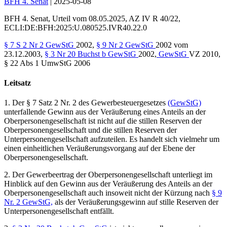
BFH 4. Senat
|
2025-05-08
BFH 4. Senat
,
Urteil
vom
08.05.2025
, AZ
IV R 40/22
,
ECLI:DE:BFH:2025:U.080525.IVR40.22.0
§ 7 S 2 Nr 2 GewStG
2002,
§ 9 Nr 2 GewStG
2002 vom
23.12.2003,
§ 3 Nr 20 Buchst b GewStG
2002,
GewStG
VZ 2010,
§ 22 Abs 1 UmwStG 2006
Leitsatz
1. Der § 7 Satz 2 Nr. 2 des Gewerbesteuergesetzes
(GewStG)
unterfallende Gewinn aus der Veräußerung eines Anteils an der
Oberpersonengesellschaft ist nicht auf die stillen Reserven der
Oberpersonengesellschaft und die stillen Reserven der
Unterpersonengesellschaft aufzuteilen. Es handelt sich vielmehr um
einen einheitlichen Veräußerungsvorgang auf der Ebene der
Oberpersonengesellschaft.
2. Der Gewerbeertrag der Oberpersonengesellschaft unterliegt im
Hinblick auf den Gewinn aus der Veräußerung des Anteils an der
Oberpersonengesellschaft auch insoweit nicht der Kürzung nach
§ 9
Nr. 2 GewStG,
als der Veräußerungsgewinn auf stille Reserven der
Unterpersonengesellschaft entfällt.