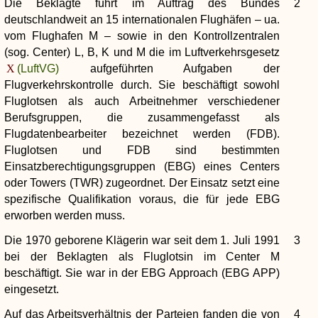
Die Beklagte führt im Auftrag des Bundes
2
deutschlandweit an 15 internationalen Flughäfen – ua.
vom Flughafen M – sowie in den Kontrollzentralen
(sog. Center) L, B, K und M die im Luftverkehrsgesetz
(LuftVG)
aufgeführten Aufgaben der
Flugverkehrskontrolle durch. Sie beschäftigt sowohl
Fluglotsen als auch Arbeitnehmer verschiedener
Berufsgruppen, die zusammengefasst als
Flugdatenbearbeiter bezeichnet werden (FDB).
Fluglotsen und FDB sind bestimmten
Einsatzberechtigungsgruppen (EBG) eines Centers
oder Towers (TWR) zugeordnet. Der Einsatz setzt eine
spezifische Qualifikation voraus, die für jede EBG
erworben werden muss.
Die 1970 geborene Klägerin war seit dem 1. Juli 1991
3
bei der Beklagten als Fluglotsin im Center M
beschäftigt. Sie war in der EBG Approach (EBG APP)
eingesetzt.
Auf das Arbeitsverhältnis der Parteien fanden die von
4