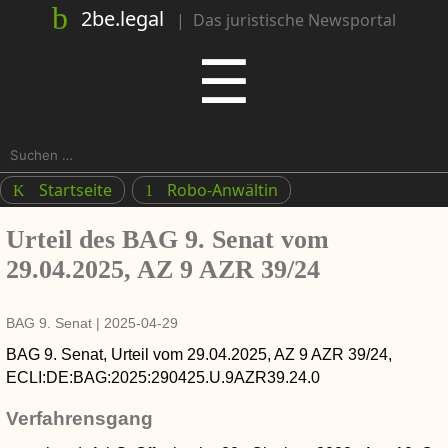
2be.legal
|
Das juristische Newsportal
Menu
☰
Suchen
nach:
Startseite
Robo-Anwältin
K
1
Urteil des BAG 9. Senat vom
29.04.2025, AZ 9 AZR 39/24
BAG 9. Senat
|
2025-04-29
BAG 9. Senat
,
Urteil
vom
29.04.2025
, AZ
9 AZR 39/24
,
ECLI:DE:BAG:2025:290425.U.9AZR39.24.0
Verfahrensgang