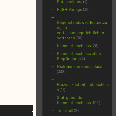
Entscheidung
(1)
EuGH-Vorlage
(39)
Gegenstandswertfestsetzu
ng im
verfassungsgerichtlichen
Verfahren
(38)
Kammerbeschluss
(28)
Kammerbeschluss ohne
Begründung
(7)
Nichtannahmebeschluss
(338)
Prozesskostenhilfebeschlus
s
(11)
Stattgebender
Kammerbeschluss
(104)
Teilurteil
(2)