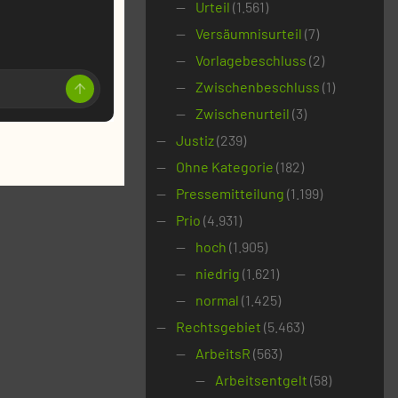
Urteil
(1.561)
Versäumnisurteil
(7)
Vorlagebeschluss
(2)
Zwischenbeschluss
(1)
Zwischenurteil
(3)
Justiz
(239)
Ohne Kategorie
(182)
Pressemitteilung
(1.199)
Prio
(4.931)
hoch
(1.905)
niedrig
(1.621)
normal
(1.425)
Rechtsgebiet
(5.463)
ArbeitsR
(563)
Arbeitsentgelt
(58)