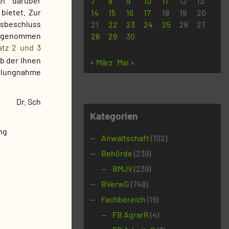
el darüber
7
8
9
10
11
12
13
bietet. Zur
14
15
16
17
18
19
20
sbeschluss
21
22
23
24
25
26
27
 genommen
28
29
30
atz 2 und 3
lb der ihnen
« März
Mai »
ellungnahme
Dr. Sch
Kategorien
ng
Anwaltschaft
(102)
Behörde
(239)
BMJV
(239)
BVerwG
(748)
Fachbereich
(19)
FB AgrarR
(4)