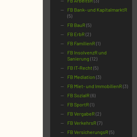
FB ArbeitsR
(3)
FB Bank- und KapitalmarktR
(5)
FB BauR
(5)
FB ErbR
(2)
FB FamilienR
(1)
FB InsolvenzR und
Sanierung
(12)
FB IT-Recht
(5)
FB Mediation
(3)
FB Miet- und ImmobilienR
(3)
FB SozialR
(6)
FB SportR
(1)
FB VergabeR
(2)
FB VerkehrsR
(7)
FB VersicherungsR
(5)