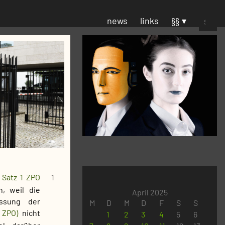
Suchen
news
links
§§
nach:
 Satz 1 ZPO
1
, weil die
April 2025
assung der
M
D
M
D
F
S
S
 ZPO)
nicht
1
2
3
4
5
6