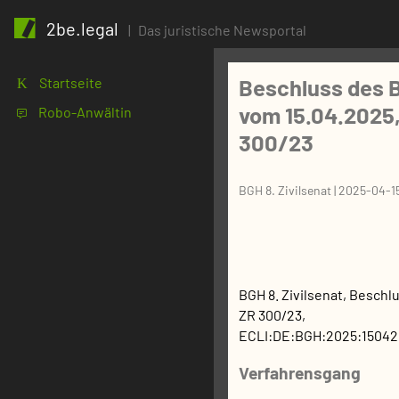
2be.legal
|
Das juristische Newsportal
Beschluss des B
Startseite
K
vom 15.04.2025,
Robo-Anwältin
1
300/23
BGH 8. Zivilsenat
|
2025-04-1
BGH 8. Zivilsenat
,
Beschl
ZR 300/23
,
ECLI:DE:BGH:2025:150425
Verfahrensgang