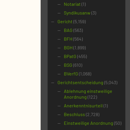
Notariat
(1)
Syndikusanw
(3)
Gericht
(5.159)
BAG
(563)
BFH
(564)
BGH
(1.899)
BPatG
(455)
BSG
(610)
BVerfG
(1.068)
Gerichtsentscheidung
(5.043)
Ablehnung einstweilige
Anordnung
(122)
Anerkenntnisurteil
(1)
Beschluss
(2.728)
Einstweilige Anordnung
(50)