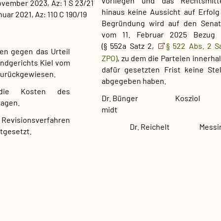
vorliegen und das Rechtsmitt
ovember 2023, Az: 1 S 23/21
hinaus keine Aussicht auf Erfolg 
uar 2021, Az: 110 C 190/19
Begründung wird auf den Senat
vom 11. Februar 2025 Bezug
(§ 552a Satz 2,
§ 522 Abs. 2 S
en gegen das Urteil
ZPO)
, zu dem die Parteien innerha
andgerichts Kiel vom
dafür gesetzten Frist keine St
zurückgewiesen.
abgegeben haben.
die Kosten des
Dr. Bünger Kosziol 
ragen.
midt
 Revisionsverfahren
Dr. Reichelt Messi
stgesetzt.