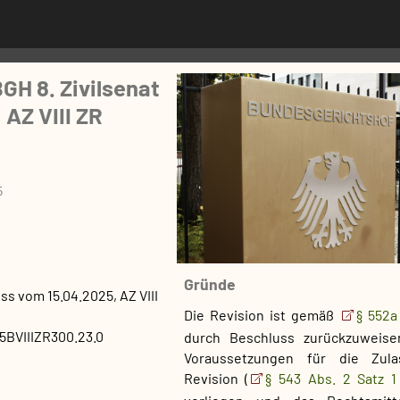
GH 8. Zivilsenat
 AZ VIII ZR
5
Gründe
uss
vom
15.04.2025
, AZ
VIII
Die Revision ist gemäß
§ 552a
BVIIIZR300.23.0
durch Beschluss zurückzuweisen
Voraussetzungen für die Zul
Revision (
§ 543 Abs. 2 Satz 1