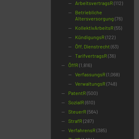
ArbeitsvertragsR
(112)
Betriebliche
Altersversorgung
(76)
KollektivArbeitsR
(55)
KündigungsR
(122)
Öff. Dienstrecht
(63)
TarifvertragsR
(36)
ÖffR
(1.816)
VerfassungsR
(1.068)
VerwaltungsR
(748)
PatentR
(500)
SozialR
(610)
SteuerR
(564)
StrafR
(287)
VerfahrensR
(385)