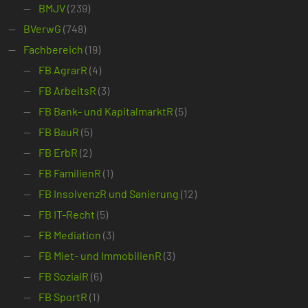
BMJV
(239)
BVerwG
(748)
Fachbereich
(19)
FB AgrarR
(4)
FB ArbeitsR
(3)
FB Bank- und KapitalmarktR
(5)
FB BauR
(5)
FB ErbR
(2)
FB FamilienR
(1)
FB InsolvenzR und Sanierung
(12)
FB IT-Recht
(5)
FB Mediation
(3)
FB Miet- und ImmobilienR
(3)
FB SozialR
(6)
FB SportR
(1)