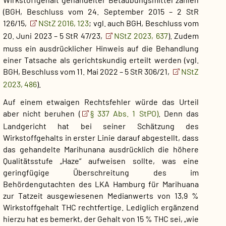
(BGH, Beschluss vom 24. September 2015 – 2 StR
126/15,
NStZ 2016, 123
; vgl. auch BGH, Beschluss vom
20. Juni 2023 – 5 StR 47/23,
NStZ 2023, 637
). Zudem
muss ein ausdrücklicher Hinweis auf die Behandlung
einer Tatsache als gerichtskundig erteilt werden (vgl.
BGH, Beschluss vom 11. Mai 2022 – 5 StR 306/21,
NStZ
2023, 486
).
Auf einem etwaigen Rechtsfehler würde das Urteil
aber nicht beruhen (
§ 337 Abs. 1 StPO)
. Denn das
Landgericht hat bei seiner Schätzung des
Wirkstoffgehalts in erster Linie darauf abgestellt, dass
das gehandelte Marihunana ausdrücklich die höhere
Qualitätsstufe „Haze“ aufweisen sollte, was eine
geringfügige Überschreitung des im
Behördengutachten des LKA Hamburg für Marihuana
zur Tatzeit ausgewiesenen Medianwerts von 13,9 %
Wirkstoffgehalt THC rechtfertige. Lediglich ergänzend
hierzu hat es bemerkt, der Gehalt von 15 % THC sei, „wie