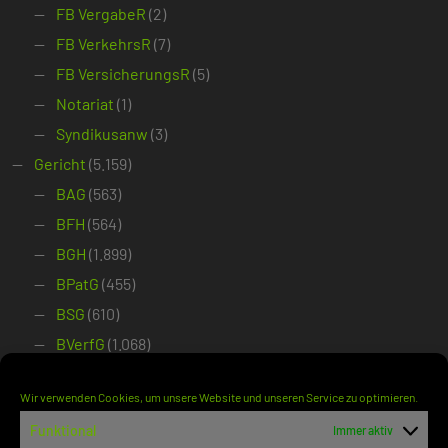
FB VergabeR
(2)
FB VerkehrsR
(7)
FB VersicherungsR
(5)
Notariat
(1)
Syndikusanw
(3)
Gericht
(5.159)
BAG
(563)
BFH
(564)
BGH
(1.899)
BPatG
(455)
BSG
(610)
BVerfG
(1.068)
Gerichtsentscheidung
(5.043)
Wir verwenden Cookies, um unsere Website und unseren Service zu optimieren.
Ablehnung einstweilige Anordnung
(122)
Funktional
Immer aktiv
Anerkenntnisurteil
(1)