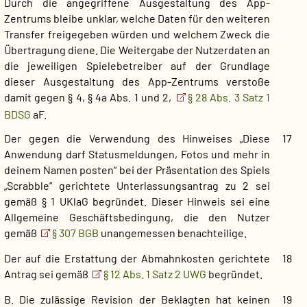
Durch die angegriffene Ausgestaltung des App-
Zentrums bleibe unklar, welche Daten für den weiteren
Transfer freigegeben würden und welchem Zweck die
Übertragung diene. Die Weitergabe der Nutzerdaten an
die jeweiligen Spielebetreiber auf der Grundlage
dieser Ausgestaltung des App-Zentrums verstoße
damit gegen § 4, § 4a Abs. 1 und 2,
§ 28 Abs. 3 Satz 1
BDSG
aF.
Der gegen die Verwendung des Hinweises „Diese
17
Anwendung darf Statusmeldungen, Fotos und mehr in
deinem Namen posten“ bei der Präsentation des Spiels
„Scrabble“ gerichtete Unterlassungsantrag zu 2 sei
gemäß § 1 UKlaG begründet. Dieser Hinweis sei eine
Allgemeine Geschäftsbedingung, die den Nutzer
gemäß
§ 307 BGB
unangemessen benachteilige.
Der auf die Erstattung der Abmahnkosten gerichtete
18
Antrag sei gemäß
§ 12 Abs. 1 Satz 2 UWG
begründet.
B. Die zulässige Revision der Beklagten hat keinen
19