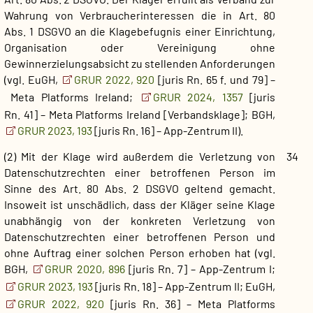
Wahrung von Verbraucherinteressen die in Art. 80
Abs. 1 DSGVO an die Klagebefugnis einer Einrichtung,
Organisation oder Vereinigung ohne
Gewinnerzielungsabsicht zu stellenden Anforderungen
(vgl. EuGH,
GRUR 2022, 920
[juris Rn. 65 f. und 79] –
Meta Platforms Ireland;
GRUR 2024, 1357
[juris
Rn. 41] – Meta Platforms Ireland [Verbandsklage]; BGH,
GRUR 2023, 193
[juris Rn. 16] – App-Zentrum II).
(2) Mit der Klage wird außerdem die Verletzung von
34
Datenschutzrechten einer betroffenen Person im
Sinne des Art. 80 Abs. 2 DSGVO geltend gemacht.
Insoweit ist unschädlich, dass der Kläger seine Klage
unabhängig von der konkreten Verletzung von
Datenschutzrechten einer betroffenen Person und
ohne Auftrag einer solchen Person erhoben hat (vgl.
BGH,
GRUR 2020, 896
[juris Rn. 7] – App-Zentrum I;
GRUR 2023, 193
[juris Rn. 18] – App-Zentrum II; EuGH,
GRUR 2022, 920
[juris Rn. 36] – Meta Platforms