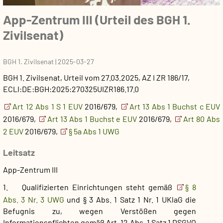
App-Zentrum III (Urteil des BGH 1.
Zivilsenat)
BGH 1. Zivilsenat
|
2025-03-27
BGH 1. Zivilsenat
,
Urteil
vom
27.03.2025
, AZ
I ZR 186/17
,
ECLI:DE:BGH:2025:270325UIZR186.17.0
Art 12 Abs 1 S 1 EUV
2016/679,
Art 13 Abs 1 Buchst c EUV
2016/679,
Art 13 Abs 1 Buchst e EUV
2016/679,
Art 80 Abs
2 EUV
2016/679,
§ 5a Abs 1 UWG
Leitsatz
App-Zentrum III
1. Qualifizierten Einrichtungen steht gemäß
§ 8
Abs. 3 Nr. 3 UWG
und § 3 Abs. 1 Satz 1 Nr. 1 UKlaG die
Befugnis zu, wegen Verstößen gegen
Informationspflichten gemäß Art. 12 Abs. 1 Satz 1 DSGVO