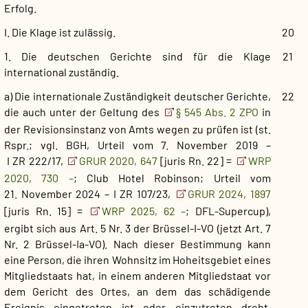
Erfolg.
I. Die Klage ist zulässig.
20
1. Die deutschen Gerichte sind für die Klage
21
international zuständig.
a) Die internationale Zuständigkeit deutscher Gerichte,
22
die auch unter der Geltung des
§ 545 Abs. 2 ZPO
in
der Revisionsinstanz von Amts wegen zu prüfen ist (st.
Rspr.; vgl. BGH, Urteil vom 7. November 2019 –
I ZR 222/17,
GRUR 2020, 647
[juris Rn. 22] =
WRP
2020, 730 –
; Club Hotel Robinson; Urteil vom
21. November 2024 – I ZR 107/23,
GRUR 2024, 1897
[juris Rn. 15] =
WRP 2025, 62 –
; DFL-Supercup),
ergibt sich aus Art. 5 Nr. 3 der Brüssel-I-VO (jetzt Art. 7
Nr. 2 Brüssel-Ia-VO). Nach dieser Bestimmung kann
eine Person, die ihren Wohnsitz im Hoheitsgebiet eines
Mitgliedstaats hat, in einem anderen Mitgliedstaat vor
dem Gericht des Ortes, an dem das schädigende
Ereignis eingetreten ist oder einzutreten droht,