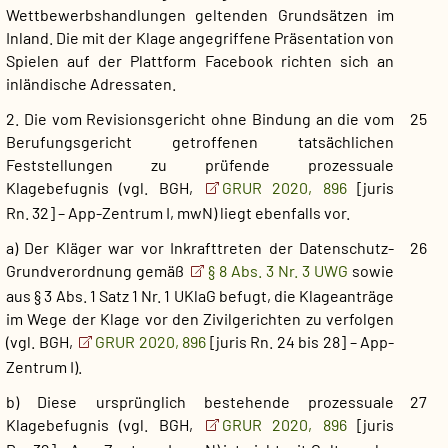
Wettbewerbshandlungen geltenden Grundsätzen im
Inland. Die mit der Klage angegriffene Präsentation von
Spielen auf der Plattform Facebook richten sich an
inländische Adressaten.
2. Die vom Revisionsgericht ohne Bindung an die vom
25
Berufungsgericht getroffenen tatsächlichen
Feststellungen zu prüfende prozessuale
Klagebefugnis (vgl. BGH,
GRUR 2020, 896
[juris
Rn. 32] – App-Zentrum I, mwN) liegt ebenfalls vor.
a) Der Kläger war vor Inkrafttreten der Datenschutz-
26
Grundverordnung gemäß
§ 8 Abs. 3 Nr. 3 UWG
sowie
aus § 3 Abs. 1 Satz 1 Nr. 1 UKlaG befugt, die Klageanträge
im Wege der Klage vor den Zivilgerichten zu verfolgen
(vgl. BGH,
GRUR 2020, 896
[juris Rn. 24 bis 28] – App-
Zentrum I).
b) Diese ursprünglich bestehende prozessuale
27
Klagebefugnis (vgl. BGH,
GRUR 2020, 896
[juris