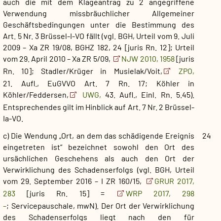
auch die mit dem Klageantrag zu 2 angegriffene
Verwendung missbräuchlicher Allgemeiner
Geschäftsbedingungen unter die Bestimmung des
Art. 5 Nr. 3 Brüssel-I-VO fällt (vgl. BGH, Urteil vom 9. Juli
2009 – Xa ZR 19/08, BGHZ 182, 24 [juris Rn. 12]; Urteil
vom 29. April 2010 – Xa ZR 5/09,
NJW 2010, 1958
[juris
Rn. 10]; Stadler/Krüger in Musielak/Voit,
ZPO,
21. Aufl., EuGVVO Art. 7 Rn. 17; Köhler in
Köhler/Feddersen,
UWG,
43. Aufl., Einl. Rn. 5.45).
Entsprechendes gilt im Hinblick auf Art. 7 Nr. 2 Brüssel-
Ia-VO.
c) Die Wendung „Ort, an dem das schädigende Ereignis
24
eingetreten ist“ bezeichnet sowohl den Ort des
ursächlichen Geschehens als auch den Ort der
Verwirklichung des Schadenserfolgs (vgl. BGH, Urteil
vom 29. September 2016 – I ZR 160/15,
GRUR 2017,
283
[juris Rn. 15] =
WRP 2017, 298
–
; Servicepauschale, mwN). Der Ort der Verwirklichung
des Schadenserfolgs liegt nach den für