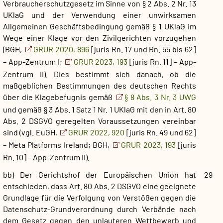
Verbraucherschutzgesetz im Sinne von § 2 Abs. 2 Nr. 13
UKlaG und der Verwendung einer unwirksamen
Allgemeinen Geschäftsbedingung gemäß § 1 UKlaG im
Wege einer Klage vor den Zivilgerichten vorzugehen
(BGH,
GRUR 2020, 896
[juris Rn. 17 und Rn. 55 bis 62]
– App-Zentrum I;
GRUR 2023, 193
[juris Rn. 11] – App-
Zentrum II). Dies bestimmt sich danach, ob die
maßgeblichen Bestimmungen des deutschen Rechts
über die Klagebefugnis gemäß
§ 8 Abs. 3 Nr. 3 UWG
und gemäß § 3 Abs. 1 Satz 1 Nr. 1 UKlaG mit den in Art. 80
Abs. 2 DSGVO geregelten Voraussetzungen vereinbar
sind (vgl. EuGH,
GRUR 2022, 920
[juris Rn. 49 und 62]
– Meta Platforms Ireland; BGH,
GRUR 2023, 193
[juris
Rn. 10] – App-Zentrum II).
bb) Der Gerichtshof der Europäischen Union hat
29
entschieden, dass Art. 80 Abs. 2 DSGVO eine geeignete
Grundlage für die Verfolgung von Verstößen gegen die
Datenschutz-Grundverordnung durch Verbände nach
dem Gesetz gegen den unlauteren Wettbewerb und