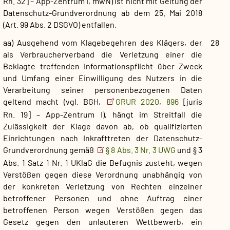
Rn. 32] – App-Zentrum I, mwN) ist nicht mit Geltung der
Datenschutz-Grundverordnung ab dem 25. Mai 2018
(Art. 99 Abs. 2 DSGVO) entfallen.
aa) Ausgehend vom Klagebegehren des Klägers, der
28
als Verbraucherverband die Verletzung einer die
Beklagte treffenden Informationspflicht über Zweck
und Umfang einer Einwilligung des Nutzers in die
Verarbeitung seiner personenbezogenen Daten
geltend macht (vgl. BGH,
GRUR 2020, 896
[juris
Rn. 19] – App-Zentrum I), hängt im Streitfall die
Zulässigkeit der Klage davon ab, ob qualifizierten
Einrichtungen nach Inkrafttreten der Datenschutz-
Grundverordnung gemäß
§ 8 Abs. 3 Nr. 3 UWG
und § 3
Abs. 1 Satz 1 Nr. 1 UKlaG die Befugnis zusteht, wegen
Verstößen gegen diese Verordnung unabhängig von
der konkreten Verletzung von Rechten einzelner
betroffener Personen und ohne Auftrag einer
betroffenen Person wegen Verstößen gegen das
Gesetz gegen den unlauteren Wettbewerb, ein