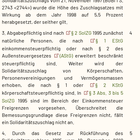
Solidaritätszuschlags vom 21. November 1997 (BGBl I S.
2743 <2744>) wurde die Höhe des Zuschlagsatzes mit
Wirkung ab dem Jahr 1998 auf 5,5 Prozent
herabgesetzt, der seither gilt.
3. Abgabepflichtig sind nach
§ 2 SolZG
1995 zunächst
4
natürliche Personen, die nach
§ 1 EStG
einkommensteuerpflichtig oder nach § 2 des
Außensteuergesetzes
(AStG)
erweitert beschränkt
steuerpflichtig sind. Weiter wird der
Solidaritätszuschlag von Körperschaften,
Personenvereinigungen und Vermögensmassen
erhoben, die nach § 1 oder
§ 2 KStG
körperschaftsteuerpflichtig sind. In
§ 3 Abs. 3 bis 5
SolZG
1995 sind im Bereich der Einkommensteuer
Freigrenzen vorgesehen. Überschreitet die
Bemessungsgrundlage diese Freigrenzen nicht, fällt
ein Solidaritätszuschlag nicht an.
4. Durch das Gesetz zur Rückführung des
5