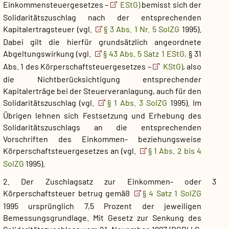
Einkommensteuergesetzes –
EStG)
bemisst sich der
Solidaritätszuschlag nach der entsprechenden
Kapitalertragsteuer (vgl.
§ 3 Abs. 1 Nr. 5 SolZG
1995).
Dabei gilt die hierfür grundsätzlich angeordnete
Abgeltungswirkung (vgl.
§ 43 Abs. 5 Satz 1 EStG,
§ 31
Abs. 1 des Körperschaftsteuergesetzes –
KStG)
, also
die Nichtberücksichtigung entsprechender
Kapitalerträge bei der Steuerveranlagung, auch für den
Solidaritätszuschlag (vgl.
§ 1 Abs. 3 SolZG
1995). Im
Übrigen lehnen sich Festsetzung und Erhebung des
Solidaritätszuschlags an die entsprechenden
Vorschriften des Einkommen- beziehungsweise
Körperschaftsteuergesetzes an (vgl.
§ 1 Abs. 2 bis 4
SolZG
1995).
2. Der Zuschlagsatz zur Einkommen- oder
3
Körperschaftsteuer betrug gemäß
§ 4 Satz 1 SolZG
1995 ursprünglich 7,5 Prozent der jeweiligen
Bemessungsgrundlage. Mit Gesetz zur Senkung des