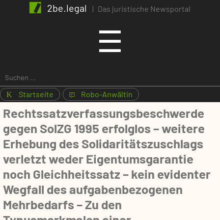
2be.legal
|
Das juristische Newsportal
Menu
☰
Suchen
nach:
Startseite
Robo-Anwältin
K
1
Rechtssatzverfassungsbeschwerde
gegen SolZG 1995 erfolglos – weitere
Erhebung des Solidaritätszuschlags
verletzt weder Eigentumsgarantie
noch Gleichheitssatz – kein evidenter
Wegfall des aufgabenbezogenen
Mehrbedarfs – Zu den
Typusmerkmalen einer