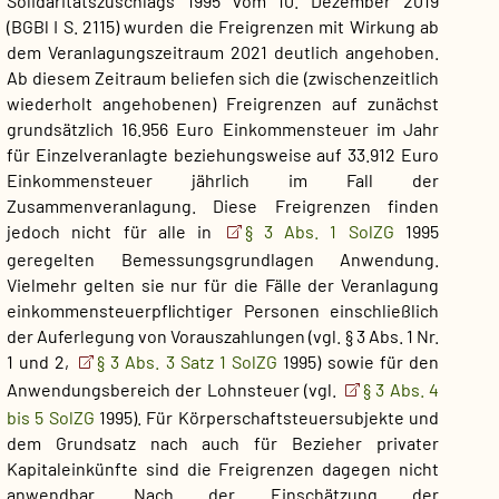
Solidaritätszuschlags 1995 vom 10. Dezember 2019
(BGBl I S. 2115) wurden die Freigrenzen mit Wirkung ab
dem Veranlagungszeitraum 2021 deutlich angehoben.
Ab diesem Zeitraum beliefen sich die (zwischenzeitlich
wiederholt angehobenen) Freigrenzen auf zunächst
grundsätzlich 16.956 Euro Einkommensteuer im Jahr
für Einzelveranlagte beziehungsweise auf 33.912 Euro
Einkommensteuer jährlich im Fall der
Zusammenveranlagung. Diese Freigrenzen finden
jedoch nicht für alle in
§ 3 Abs. 1 SolZG
1995
geregelten Bemessungsgrundlagen Anwendung.
Vielmehr gelten sie nur für die Fälle der Veranlagung
einkommensteuerpflichtiger Personen einschließlich
der Auferlegung von Vorauszahlungen (vgl. § 3 Abs. 1 Nr.
1 und 2,
§ 3 Abs. 3 Satz 1 SolZG
1995) sowie für den
Anwendungsbereich der Lohnsteuer (vgl.
§ 3 Abs. 4
bis 5 SolZG
1995). Für Körperschaftsteuersubjekte und
dem Grundsatz nach auch für Bezieher privater
Kapitaleinkünfte sind die Freigrenzen dagegen nicht
anwendbar. Nach der Einschätzung der