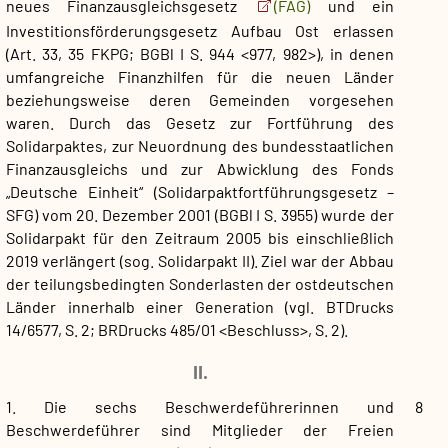
neues Finanzausgleichsgesetz
(FAG)
und ein
Investitionsförderungsgesetz Aufbau Ost erlassen
(Art. 33, 35 FKPG; BGBl I S. 944 <977, 982>), in denen
umfangreiche Finanzhilfen für die neuen Länder
beziehungsweise deren Gemeinden vorgesehen
waren. Durch das Gesetz zur Fortführung des
Solidarpaktes, zur Neuordnung des bundesstaatlichen
Finanzausgleichs und zur Abwicklung des Fonds
„Deutsche Einheit“ (Solidarpaktfortführungsgesetz –
SFG) vom 20. Dezember 2001 (BGBl I S. 3955) wurde der
Solidarpakt für den Zeitraum 2005 bis einschließlich
2019 verlängert (sog. Solidarpakt II). Ziel war der Abbau
der teilungsbedingten Sonderlasten der ostdeutschen
Länder innerhalb einer Generation (vgl. BTDrucks
14/6577, S. 2; BRDrucks 485/01 <Beschluss>, S. 2).
II.
1. Die sechs Beschwerdeführerinnen und
8
Beschwerdeführer sind Mitglieder der Freien