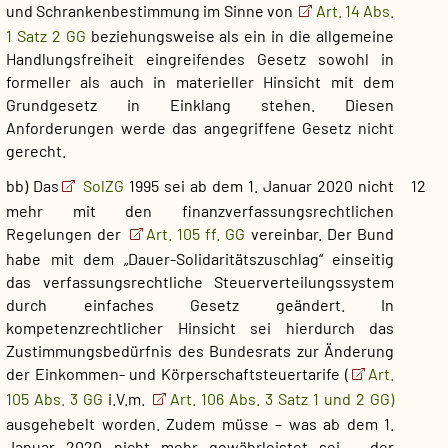
und Schrankenbestimmung im Sinne von
Art. 14 Abs.
1 Satz 2 GG
beziehungsweise als ein in die allgemeine
Handlungsfreiheit eingreifendes Gesetz sowohl in
formeller als auch in materieller Hinsicht mit dem
Grundgesetz in Einklang stehen. Diesen
Anforderungen werde das angegriffene Gesetz nicht
gerecht.
bb) Das
SolZG
1995 sei ab dem 1. Januar 2020 nicht
12
mehr mit den finanzverfassungsrechtlichen
Regelungen der
Art. 105 ff. GG
vereinbar. Der Bund
habe mit dem „Dauer-Solidaritätszuschlag“ einseitig
das verfassungsrechtliche Steuerverteilungssystem
durch einfaches Gesetz geändert. In
kompetenzrechtlicher Hinsicht sei hierdurch das
Zustimmungsbedürfnis des Bundesrats zur Änderung
der Einkommen- und Körperschaftsteuertarife (
Art.
105 Abs. 3 GG
i.V.m.
Art. 106 Abs. 3 Satz 1 und 2 GG)
ausgehebelt worden. Zudem müsse – was ab dem 1.
Januar 2020 nicht mehr gewährleistet sei – der