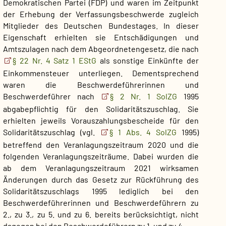
Demokratischen Partei (FDP) und waren im Zeitpunkt
der Erhebung der Verfassungsbeschwerde zugleich
Mitglieder des Deutschen Bundestages. In dieser
Eigenschaft erhielten sie Entschädigungen und
Amtszulagen nach dem Abgeordnetengesetz, die nach
§ 22 Nr. 4 Satz 1 EStG
als sonstige Einkünfte der
Einkommensteuer unterliegen. Dementsprechend
waren die Beschwerdeführerinnen und
Beschwerdeführer nach
§ 2 Nr. 1 SolZG
1995
abgabepflichtig für den Solidaritätszuschlag. Sie
erhielten jeweils Vorauszahlungsbescheide für den
Solidaritätszuschlag (vgl.
§ 1 Abs. 4 SolZG
1995)
betreffend den Veranlagungszeitraum 2020 und die
folgenden Veranlagungszeiträume. Dabei wurden die
ab dem Veranlagungszeitraum 2021 wirksamen
Änderungen durch das Gesetz zur Rückführung des
Solidaritätszuschlags 1995 lediglich bei den
Beschwerdeführerinnen und Beschwerdeführern zu
2., zu 3., zu 5. und zu 6. bereits berücksichtigt, nicht
dagegen bei den Beschwerdeführern zu 1. und zu 4.