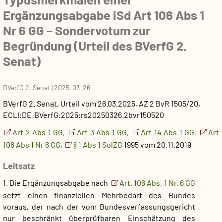
Ergänzungsabgabe iSd Art 106 Abs 1
Nr 6 GG – Sondervotum zur
Begründung (Urteil des BVerfG 2.
Senat)
BVerfG 2. Senat
|
2025-03-26
BVerfG 2. Senat
,
Urteil
vom
26.03.2025
, AZ
2 BvR 1505/20
,
ECLI:DE:BVerfG:2025:rs20250326.2bvr150520
Art 2 Abs 1 GG,
Art 3 Abs 1 GG,
Art 14 Abs 1 GG,
Art
106 Abs 1 Nr 6 GG,
§ 1 Abs 1 SolZG
1995 vom 20.11.2019
Leitsatz
1. Die Ergänzungsabgabe nach
Art. 106 Abs. 1 Nr. 6 GG
setzt einen finanziellen Mehrbedarf des Bundes
voraus, der nach der vom Bundesverfassungsgericht
nur beschränkt überprüfbaren Einschätzung des