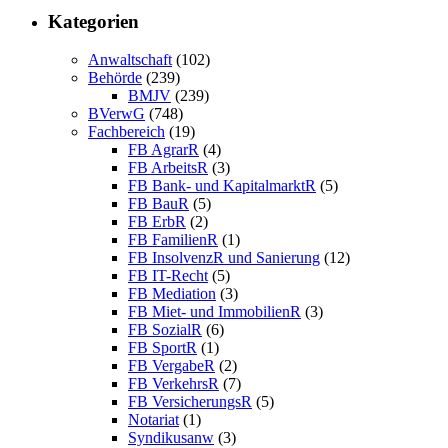
Kategorien
Anwaltschaft
(102)
Behörde
(239)
BMJV
(239)
BVerwG
(748)
Fachbereich
(19)
FB AgrarR
(4)
FB ArbeitsR
(3)
FB Bank- und KapitalmarktR
(5)
FB BauR
(5)
FB ErbR
(2)
FB FamilienR
(1)
FB InsolvenzR und Sanierung
(12)
FB IT-Recht
(5)
FB Mediation
(3)
FB Miet- und ImmobilienR
(3)
FB SozialR
(6)
FB SportR
(1)
FB VergabeR
(2)
FB VerkehrsR
(7)
FB VersicherungsR
(5)
Notariat
(1)
Syndikusanw
(3)