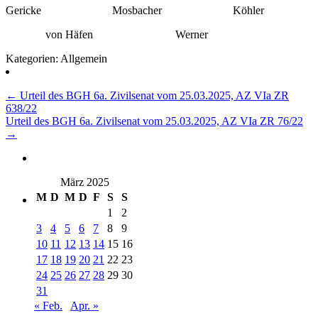
Gericke Mosbacher Köhler
von Häfen Werner
Kategorien: Allgemein
Beitragsnavigation
←
Urteil des BGH 6a. Zivilsenat vom 25.03.2025, AZ VIa ZR
638/22
Urteil des BGH 6a. Zivilsenat vom 25.03.2025, AZ VIa ZR 76/22
→
März 2025
M
D
M
D
F
S
S
1
2
3
4
5
6
7
8
9
10
11
12
13
14
15
16
17
18
19
20
21
22
23
24
25
26
27
28
29
30
31
« Feb.
Apr. »