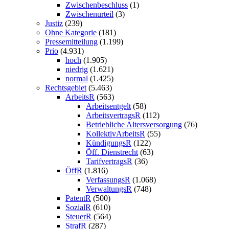
Zwischenbeschluss
(1)
Zwischenurteil
(3)
Justiz
(239)
Ohne Kategorie
(181)
Pressemitteilung
(1.199)
Prio
(4.931)
hoch
(1.905)
niedrig
(1.621)
normal
(1.425)
Rechtsgebiet
(5.463)
ArbeitsR
(563)
Arbeitsentgelt
(58)
ArbeitsvertragsR
(112)
Betriebliche Altersversorgung
(76)
KollektivArbeitsR
(55)
KündigungsR
(122)
Öff. Dienstrecht
(63)
TarifvertragsR
(36)
ÖffR
(1.816)
VerfassungsR
(1.068)
VerwaltungsR
(748)
PatentR
(500)
SozialR
(610)
SteuerR
(564)
StrafR
(287)