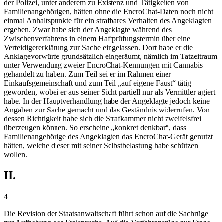
der Polizei, unter anderem zu Existenz und Tätigkeiten von
Familienangehörigen, hätten ohne die EncroChat-Daten noch nicht
einmal Anhaltspunkte für ein strafbares Verhalten des Angeklagten
ergeben. Zwar habe sich der Angeklagte während des
Zwischenverfahrens in einem Haftprüfungstermin über eine
Verteidigererklärung zur Sache eingelassen. Dort habe er die
Anklagevorwürfe grundsätzlich eingeräumt, nämlich im Tatzeitraum
unter Verwendung zweier EncroChat-Kennungen mit Cannabis
gehandelt zu haben. Zum Teil sei er im Rahmen einer
Einkaufsgemeinschaft und zum Teil „auf eigene Faust“ tätig
geworden, wobei er aus seiner Sicht partiell nur als Vermittler agiert
habe. In der Hauptverhandlung habe der Angeklagte jedoch keine
Angaben zur Sache gemacht und das Geständnis widerrufen. Von
dessen Richtigkeit habe sich die Strafkammer nicht zweifelsfrei
überzeugen können. So erscheine „konkret denkbar“, dass
Familienangehörige des Angeklagten das EncroChat-Gerät genutzt
hätten, welche dieser mit seiner Selbstbelastung habe schützen
wollen.
II.
4
Die Revision der Staatsanwaltschaft führt schon auf die Sachrüge