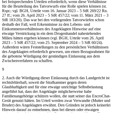
bei freisprechenden Urteilen erforderlich, wenn diese Verhältnisse
für die Beurteilung des Tatvorwurfs eine Rolle spielen können (st.
Rspr.; vgl. BGH, Urteile vom 16. Januar 2023 – 5 StR 269/22 Rn.
27 ff.; vom 26. April 2023 – 5 StR 457/22; vom 11. März 2021 – 3
StR 183/20). Das war bei den vorliegenden Tatvorwürfen schon
deshalb der Fall, weil Erkenntnisse zu den Lebens- und
Einkommensverhältnissen des Angeklagten Hinweise auf eine
etwaige Verstrickung in ein dem Drogenhandel nahestehendes
Milieu hätten ergeben können (vgl. BGH, Urteile vom 26. April
2023 – 5 StR 457/22; vom 25. September 2024 – 5 StR 60/24).
Außerdem wären Feststellungen zu den persönlichen Verhältnissen
des Angeklagten erforderlich gewesen, um einen Bezugsrahmen für
die gebotene Würdigung der geständigen Einlassung aus dem
Zwischenverfahren zu schaffen.
9
2. Auch die Würdigung dieser Einlassung durch das Landgericht ist
rechtsfehlerhaft, soweit die Strafkammer gegen deren
Glaubhaftigkeit und für eine etwaige unrichtige Selbstbelastung
angeführt hat, dass der Angeklagte möglicherweise habe
Familienangehörige schützen wollen, die statt seiner das EncroChat-
Gerät genutzt hätten. Im Urteil werden zwar Verwandte (Mutter und
Bruder) des Angeklagten erwähnt. Den Gründen ist jedoch keinerlei
Hinweis darauf zu entnehmen, dass bei diesen oder etwaigen