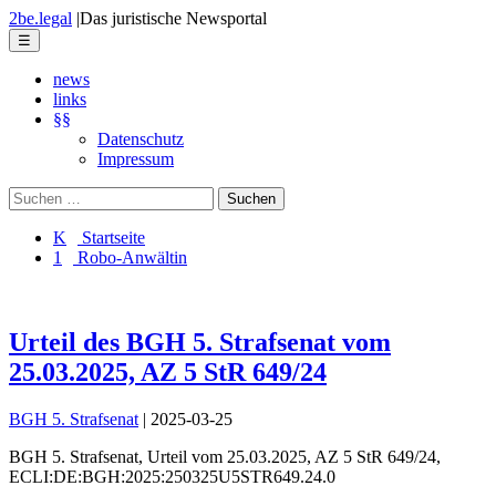
Skip
2be.legal
|
Das juristische Newsportal
to
Menu
☰
the
content
news
links
§§
Datenschutz
Impressum
Suchen
nach:
K Startseite
1 Robo-Anwältin
Urteil des BGH 5. Strafsenat vom
25.03.2025, AZ 5 StR 649/24
BGH 5. Strafsenat
|
2025-03-25
BGH 5. Strafsenat
,
Urteil
vom
25.03.2025
, AZ
5 StR 649/24
,
ECLI:DE:BGH:2025:250325U5STR649.24.0