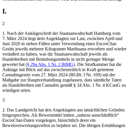
I.
2
1. Nach der Anklageschrift der Staatsanwaltschaft Hamburg vom
7. März 2024 liegt dem Angeklagten zur Last, zwischen April und
Juni 2020 in sieben Fällen unter Verwendung eines EncroChat-
Geräts jeweils mehrere Kilogramm Marihuana erworben und wieder
veräußert zu haben, was die Staatsanwaltschaft jeweils als
Handeltreiben mit Betäubungsmitteln in nicht geringer Menge
gewertet hat (
§ 29a Abs. 1 Nr. 2 BtMG)
. Die Strafkammer hat die
Anklage mit Blick auf das zwischenzeitlich in Kraft getretene
Cannabisgesetz vom 27. März 2024 (BGBl. I Nr. 109) mit der
Maßgabe zur Hauptverhandlung zugelassen, dass sämtliche Taten
als Handeltreiben mit Cannabis gemäß § 34 Abs. 1 Nr. 4 KCanG zu
würdigen seien.
3
2. Das Landgericht hat den Angeklagten aus tatsächlichen Gründen
freigesprochen. Als Beweismittel hätten „nahezu ausschließlich“
EncroChat-Daten vorgelegen, hinsichtlich derer ein
Beweisverwertungsverbot zu bejahen sei. Die übrigen Ermittlungen