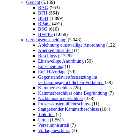
Gericht
(5.159)
BAG
(563)
BFH
(564)
BGH
(1.899)
BPatG
(455)
BSG
(610)
BVerfG
(1.068)
Gerichtsentscheidung
(5.043)
Ablehnung einstweilige Anordnung
(122)
Anerkenntnisurteil
(1)
Beschluss
(2.728)
Einstweilige Anordnung
(50)
Entscheidung
(1)
EuGH-Vorlage
(39)
Gegenstandswertfestsetzung im
verfassungsgerichtlichen Verfahren
(38)
Kammerbeschluss
(28)
Kammerbeschluss ohne Begründung
(7)
Nichtannahmebeschluss
(338)
Prozesskostenhilfebeschluss
(11)
Stattgebender Kammerbeschluss
(104)
Teilurteil
(2)
Urteil
(1.561)
Versäumnisurteil
(7)
Vorlagebeschluss
(2)