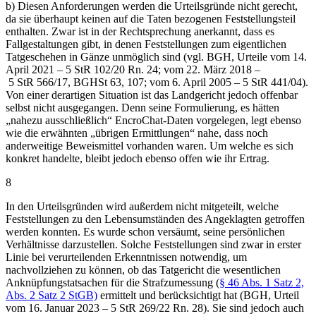
b) Diesen Anforderungen werden die Urteilsgründe nicht gerecht,
da sie überhaupt keinen auf die Taten bezogenen Feststellungsteil
enthalten. Zwar ist in der Rechtsprechung anerkannt, dass es
Fallgestaltungen gibt, in denen Feststellungen zum eigentlichen
Tatgeschehen in Gänze unmöglich sind (vgl. BGH, Urteile vom 14.
April 2021 – 5 StR 102/20 Rn. 24; vom 22. März 2018 –
5 StR 566/17, BGHSt 63, 107; vom 6. April 2005 – 5 StR 441/04).
Von einer derartigen Situation ist das Landgericht jedoch offenbar
selbst nicht ausgegangen. Denn seine Formulierung, es hätten
„nahezu ausschließlich“ EncroChat-Daten vorgelegen, legt ebenso
wie die erwähnten „übrigen Ermittlungen“ nahe, dass noch
anderweitige Beweismittel vorhanden waren. Um welche es sich
konkret handelte, bleibt jedoch ebenso offen wie ihr Ertrag.
8
In den Urteilsgründen wird außerdem nicht mitgeteilt, welche
Feststellungen zu den Lebensumständen des Angeklagten getroffen
werden konnten. Es wurde schon versäumt, seine persönlichen
Verhältnisse darzustellen. Solche Feststellungen sind zwar in erster
Linie bei verurteilenden Erkenntnissen notwendig, um
nachvollziehen zu können, ob das Tatgericht die wesentlichen
Anknüpfungstatsachen für die Strafzumessung (
§ 46 Abs. 1 Satz 2,
Abs. 2 Satz 2 StGB)
ermittelt und berücksichtigt hat (BGH, Urteil
vom 16. Januar 2023 – 5 StR 269/22 Rn. 28). Sie sind jedoch auch