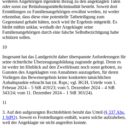
weiteren Angehörigen irgendein Bezug zu den angeklagten Taten
oder sonst zur Betäubungsmittelkriminalität besteht. Soweit dort
Ermittlungen zu Familienangehörigen erwähnt werden, ist weder
erkennbar, dass diese eine potentielle Tatbeteiligung zum
Gegenstand gehabt hätten, noch wird ihr Ergebnis mitgeteilt. Es
bleibt mithin unklar, weshalb der Angeklagte seine
Familienangehörigen durch eine falsche Selbstbezichtigung habe
schützen sollen.
10
Insgesamt hat das Landgericht daher überspannte Anforderungen für
seine richterliche Überzeugungsbildung zugrunde gelegt. Denn es
ist weder im Hinblick auf den Zweifelssatz noch sonst geboten, zu
Gunsten des Angeklagten von Annahmen auszugehen, für deren
Vorliegen das Beweisergebnis keine konkreten tatsächlichen
Anhaltspunkte erbracht hat (st. Rspr.; vgl. BGH, Urteile vom 1.
Februar 2024 – 5 StR 419/23; vom 5. Dezember 2024 – 4 StR
343/24; vom 11. Dezember 2024 – 1 StR 303/24).
11
3. Auf den aufgezeigten Rechtsfehlern beruht das Urteil (
§ 337 Abs.
1 StPO)
. Soweit es Feststellungen enthält, waren solche aufzuheben,
weil der Angeklagte sie nicht angreifen konnte.