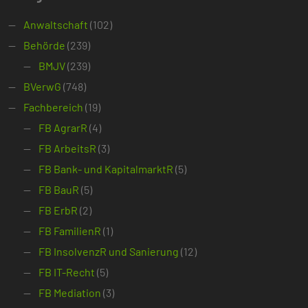
Anwaltschaft
(102)
Behörde
(239)
BMJV
(239)
BVerwG
(748)
Fachbereich
(19)
FB AgrarR
(4)
FB ArbeitsR
(3)
FB Bank- und KapitalmarktR
(5)
FB BauR
(5)
FB ErbR
(2)
FB FamilienR
(1)
FB InsolvenzR und Sanierung
(12)
FB IT-Recht
(5)
FB Mediation
(3)