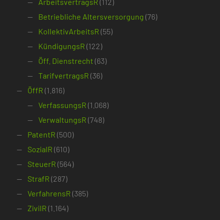
ArbeitsvertragsR
(112)
Betriebliche Altersversorgung
(76)
KollektivArbeitsR
(55)
KündigungsR
(122)
Öff. Dienstrecht
(63)
TarifvertragsR
(36)
ÖffR
(1.816)
VerfassungsR
(1.068)
VerwaltungsR
(748)
PatentR
(500)
SozialR
(610)
SteuerR
(564)
StrafR
(287)
VerfahrensR
(385)
ZivilR
(1.164)