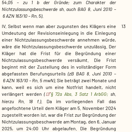
54.05 – zu 1 b der Gründe; zum Charakter der
Nichtzulassungsbeschwerde sh. auch BAG 8. Juni 2010 –
6 AZN 163/10 – Rn. 5)
.
IV. Selbst wenn man aber zugunsten des Klägers eine
13
Umdeutung der Revisionseinlegung in die Einlegung
einer Nichtzulassungsbeschwerde annehmen würde,
wäre die Nichtzulassungsbeschwerde unzulässig. Der
Kläger hat die Frist für die Begründung einer
Nichtzulassungsbeschwerde versäumt. Die Frist
beginnt mit der Zustellung des in vollständiger Form
abgefassten Berufungsurteils
(zB BAG 8. Juni 2010 –
6 AZN 163/10 – Rn. 5 mwN)
. Sie beträgt zwei Monate und
kann, weil es sich um eine Notfrist handelt, nicht
verlängert werden
(
§ 72a Abs. 3 Satz 1 ArbGG;
sh.
hierzu Rn. 18 f.)
. Da im vorliegenden Fall das
angefochtene Urteil dem Kläger am 5. November 2024
zugestellt worden ist, war die Frist zur Begründung der
Nichtzulassungsbeschwerde am Montag, den 6. Januar
2025, um 24:00 Uhr abgelaufen. Die Begründung