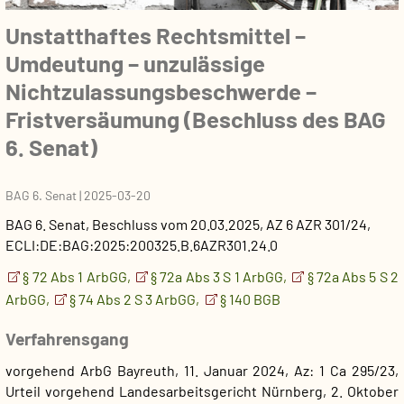
Unstatthaftes Rechtsmittel –
Umdeutung – unzulässige
Nichtzulassungsbeschwerde –
Fristversäumung (Beschluss des BAG
6. Senat)
BAG 6. Senat
|
2025-03-20
BAG 6. Senat
,
Beschluss
vom
20.03.2025
, AZ
6 AZR 301/24
,
ECLI:DE:BAG:2025:200325.B.6AZR301.24.0
§ 72 Abs 1 ArbGG,
§ 72a Abs 3 S 1 ArbGG,
§ 72a Abs 5 S 2
ArbGG,
§ 74 Abs 2 S 3 ArbGG,
§ 140 BGB
Verfahrensgang
vorgehend ArbG Bayreuth, 11. Januar 2024, Az: 1 Ca 295/23,
Urteil
vorgehend Landesarbeitsgericht Nürnberg, 2. Oktober