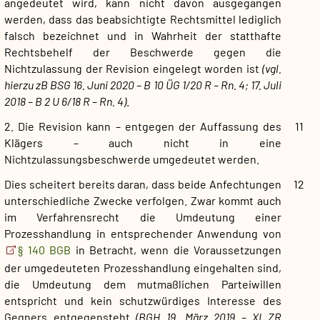
angedeutet wird, kann nicht davon ausgegangen
werden, dass das beabsichtigte Rechtsmittel lediglich
falsch bezeichnet und in Wahrheit der statthafte
Rechtsbehelf der Beschwerde gegen die
Nichtzulassung der Revision eingelegt worden ist
(vgl.
hierzu zB BSG 16. Juni 2020 – B 10 ÜG 1/20 R – Rn. 4; 17. Juli
2018 – B 2 U 6/18 R – Rn. 4)
.
2. Die Revision kann – entgegen der Auffassung des
11
Klägers – auch nicht in eine
Nichtzulassungsbeschwerde umgedeutet werden.
Dies scheitert bereits daran, dass beide Anfechtungen
12
unterschiedliche Zwecke verfolgen. Zwar kommt auch
im Verfahrensrecht die Umdeutung einer
Prozesshandlung in entsprechender Anwendung von
§ 140 BGB
in Betracht, wenn die Voraussetzungen
der umgedeuteten Prozesshandlung eingehalten sind,
die Umdeutung dem mutmaßlichen Parteiwillen
entspricht und kein schutzwürdiges Interesse des
Gegners entgegensteht
(BGH 19. März 2019 – XI ZR