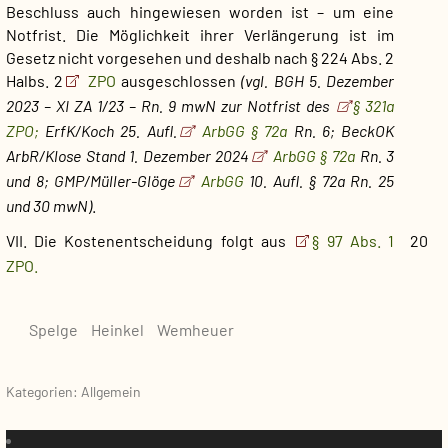
Beschluss auch hingewiesen worden ist – um eine
Notfrist. Die Möglichkeit ihrer Verlängerung ist im
Gesetz nicht vorgesehen und deshalb nach § 224 Abs. 2
Halbs. 2
ZPO
ausgeschlossen
(vgl. BGH 5. Dezember
2023 – XI ZA 1/23 – Rn. 9 mwN zur Notfrist des
§ 321a
ZPO;
ErfK/Koch 25. Aufl.
ArbGG § 72a
Rn. 6; BeckOK
ArbR/Klose Stand 1. Dezember 2024
ArbGG § 72a
Rn. 3
und 8; GMP/Müller-Glöge
ArbGG
10. Aufl. § 72a Rn. 25
und 30 mwN)
.
VII. Die Kostenentscheidung folgt aus
§ 97 Abs. 1
20
ZPO.
Spelge
Heinkel
Wemheuer
Kategorien: Allgemein