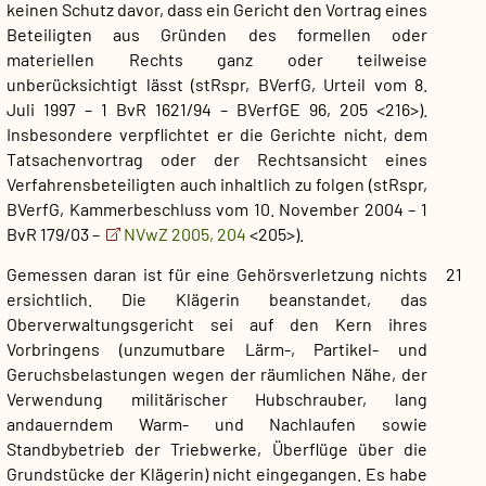
keinen Schutz davor, dass ein Gericht den Vortrag eines
Beteiligten aus Gründen des formellen oder
materiellen Rechts ganz oder teilweise
unberücksichtigt lässt (stRspr, BVerfG, Urteil vom 8.
Juli 1997 – 1 BvR 1621/94 – BVerfGE 96, 205 <216>).
Insbesondere verpflichtet er die Gerichte nicht, dem
Tatsachenvortrag oder der Rechtsansicht eines
Verfahrensbeteiligten auch inhaltlich zu folgen (stRspr,
BVerfG, Kammerbeschluss vom 10. November 2004 – 1
BvR 179/03 –
NVwZ 2005, 204
<205>).
Gemessen daran ist für eine Gehörsverletzung nichts
21
ersichtlich. Die Klägerin beanstandet, das
Oberverwaltungsgericht sei auf den Kern ihres
Vorbringens (unzumutbare Lärm-, Partikel- und
Geruchsbelastungen wegen der räumlichen Nähe, der
Verwendung militärischer Hubschrauber, lang
andauerndem Warm- und Nachlaufen sowie
Standbybetrieb der Triebwerke, Überflüge über die
Grundstücke der Klägerin) nicht eingegangen. Es habe