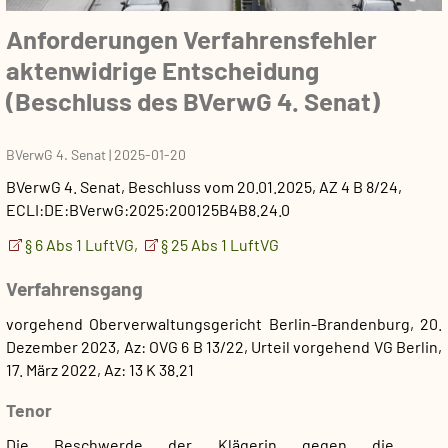
Anforderungen Verfahrensfehler
aktenwidrige Entscheidung
(Beschluss des BVerwG 4. Senat)
BVerwG 4. Senat
|
2025-01-20
BVerwG 4. Senat
,
Beschluss
vom
20.01.2025
, AZ
4 B 8/24
,
ECLI:DE:BVerwG:2025:200125B4B8.24.0
§ 6 Abs 1 LuftVG,
§ 25 Abs 1 LuftVG
Verfahrensgang
vorgehend Oberverwaltungsgericht Berlin-Brandenburg, 20.
Dezember 2023, Az: OVG 6 B 13/22, Urteil
vorgehend VG Berlin,
17. März 2022, Az: 13 K 38.21
Tenor
Die Beschwerde der Klägerin gegen die