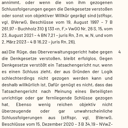
annimmt, oder wenn die von ihm gezogenen
Schlussfolgerungen gegen die Denkgesetze verstoßen
oder sonst von objektiver Willkür geprägt sind (stRspr,
vgl. BVerwG, Beschlüsse vom 19. August 1997 – 7 B
261.97 – Buchholz 310 § 133 <n. F.> VwGO Nr. 26 S. 15, vom
23. August 2021 – 4 BN 7.21 – juris Rn. 3 m. w. N. und vom
2. März 2023 – 4 B 16.22 – juris Rn. 26).
aa) Die Rüge, das Oberverwaltungsgericht habe gegen
4
die Denkgesetze verstoßen, bleibt erfolglos. Gegen
Denkgesetze verstößt ein Tatsachengericht nur, wenn
es einen Schluss zieht, der aus Gründen der Logik
schlechterdings nicht gezogen werden kann und
deshalb willkürlich ist. Dafür genügt es nicht, dass das
Tatsachengericht nach Meinung eines Beteiligten
unrichtige oder gar fernliegende Schlüsse gezogen
hat. Ebenso wenig reichen objektiv nicht
überzeugende oder gar unwahrscheinliche
Schlussfolgerungen aus (stRspr, vgl. BVerwG,
Beschlüsse vom 15. Dezember 2020 – 3 B 34.19 – NVwZ-