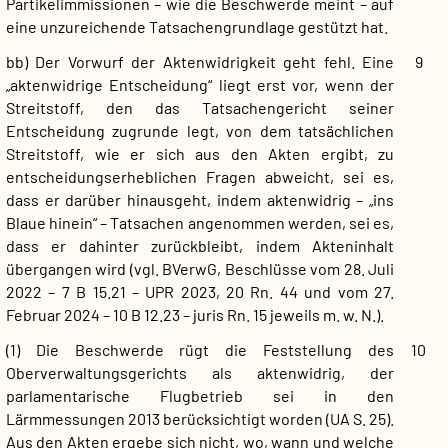
Partikelimmissionen – wie die Beschwerde meint – auf
eine unzureichende Tatsachengrundlage gestützt hat.
bb) Der Vorwurf der Aktenwidrigkeit geht fehl. Eine
9
„aktenwidrige Entscheidung“ liegt erst vor, wenn der
Streitstoff, den das Tatsachengericht seiner
Entscheidung zugrunde legt, von dem tatsächlichen
Streitstoff, wie er sich aus den Akten ergibt, zu
entscheidungserheblichen Fragen abweicht, sei es,
dass er darüber hinausgeht, indem aktenwidrig – „ins
Blaue hinein“ – Tatsachen angenommen werden, sei es,
dass er dahinter zurückbleibt, indem Akteninhalt
übergangen wird (vgl. BVerwG, Beschlüsse vom 28. Juli
2022 – 7 B 15.21 – UPR 2023, 20 Rn. 44 und vom 27.
Februar 2024 – 10 B 12.23 – juris Rn. 15 jeweils m. w. N.).
(1) Die Beschwerde rügt die Feststellung des
10
Oberverwaltungsgerichts als aktenwidrig, der
parlamentarische Flugbetrieb sei in den
Lärmmessungen 2013 berücksichtigt worden (UA S. 25).
Aus den Akten ergebe sich nicht, wo, wann und welche