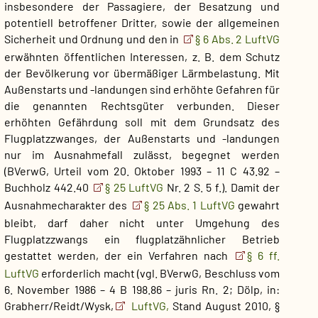
insbesondere der Passagiere, der Besatzung und
potentiell betroffener Dritter, sowie der allgemeinen
Sicherheit und Ordnung und den in
§ 6 Abs. 2 LuftVG
erwähnten öffentlichen Interessen, z. B. dem Schutz
der Bevölkerung vor übermäßiger Lärmbelastung. Mit
Außenstarts und -landungen sind erhöhte Gefahren für
die genannten Rechtsgüter verbunden. Dieser
erhöhten Gefährdung soll mit dem Grundsatz des
Flugplatzzwanges, der Außenstarts und -landungen
nur im Ausnahmefall zulässt, begegnet werden
(BVerwG, Urteil vom 20. Oktober 1993 – 11 C 43.92 –
Buchholz 442.40
§ 25 LuftVG
Nr. 2 S. 5 f.). Damit der
Ausnahmecharakter des
§ 25 Abs. 1 LuftVG
gewahrt
bleibt, darf daher nicht unter Umgehung des
Flugplatzzwangs ein flugplatzähnlicher Betrieb
gestattet werden, der ein Verfahren nach
§ 6 ff.
LuftVG
erforderlich macht (vgl. BVerwG, Beschluss vom
6. November 1986 – 4 B 198.86 – juris Rn. 2; Dölp, in:
Grabherr/​Reidt/​Wysk,
LuftVG,
Stand August 2010, §