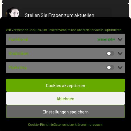
VR:
Stellen Sie Fragen zum aktuellen
Beitrag
Wir verwenden Cookies, um unsere Website und unseren Service zu optimieren.
Funktional
Immer aktiv
Statistiken
Statisti
Marketing
Marketi
Cookies akzeptieren
Ablehnen
Einstellungen speichern
Cookie-Richtlinie
Datenschutzerklärung
Impressum