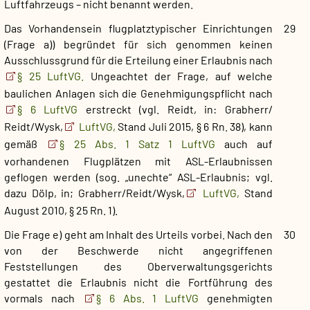
Luftfahrzeugs – nicht benannt werden.
Das Vorhandensein flugplatztypischer Einrichtungen
29
(Frage a)) begründet für sich genommen keinen
Ausschlussgrund für die Erteilung einer Erlaubnis nach
§ 25 LuftVG.
Ungeachtet der Frage, auf welche
baulichen Anlagen sich die Genehmigungspflicht nach
§ 6 LuftVG
erstreckt (vgl. Reidt, in: Grabherr/​
Reidt/Wysk,
LuftVG,
Stand Juli 2015, § 6 Rn. 38), kann
gemäß
§ 25 Abs. 1 Satz 1 LuftVG
auch auf
vorhandenen Flugplätzen mit ASL-Erlaubnissen
geflogen werden (sog. „unechte“ ASL-Erlaubnis; vgl.
dazu Dölp, in; Grabherr/​Reidt/​Wysk,
LuftVG,
Stand
August 2010, § 25 Rn. 1).
Die Frage e) geht am Inhalt des Urteils vorbei. Nach den
30
von der Beschwerde nicht angegriffenen
Feststellungen des Oberverwaltungsgerichts
gestattet die Erlaubnis nicht die Fortführung des
vormals nach
§ 6 Abs. 1 LuftVG
genehmigten