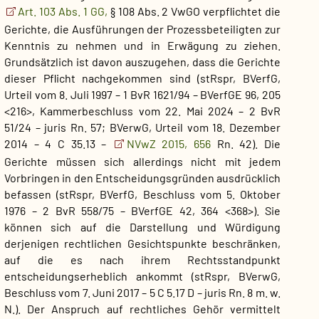
Art. 103 Abs. 1 GG,
§ 108 Abs. 2 VwGO verpflichtet die
Gerichte, die Ausführungen der Prozessbeteiligten zur
Kenntnis zu nehmen und in Erwägung zu ziehen.
Grundsätzlich ist davon auszugehen, dass die Gerichte
dieser Pflicht nachgekommen sind (stRspr, BVerfG,
Urteil vom 8. Juli 1997 – 1 BvR 1621/94 – BVerfGE 96, 205
<216>, Kammerbeschluss vom 22. Mai 2024 – 2 BvR
51/24 – juris Rn. 57; BVerwG, Urteil vom 18. Dezember
2014 – 4 C 35.13 –
NVwZ 2015, 656
Rn. 42). Die
Gerichte müssen sich allerdings nicht mit jedem
Vorbringen in den Entscheidungsgründen ausdrücklich
befassen (stRspr, BVerfG, Beschluss vom 5. Oktober
1976 – 2 BvR 558/75 – BVerfGE 42, 364 <368>). Sie
können sich auf die Darstellung und Würdigung
derjenigen rechtlichen Gesichtspunkte beschränken,
auf die es nach ihrem Rechtsstandpunkt
entscheidungserheblich ankommt (stRspr, BVerwG,
Beschluss vom 7. Juni 2017 – 5 C 5.17 D – juris Rn. 8 m. w.
N.). Der Anspruch auf rechtliches Gehör vermittelt