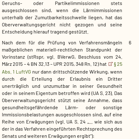
Geruchs- oder Partikelimmissionen stets
ausgeschlossen sind, wenn die Lärmimmissionen
unterhalb der Zumutbarkeitsschwelle liegen, hat das
Oberverwaltungsgericht nicht gezogen und seine
Entscheidung hierauf tragend gestützt.
Nach dem für die Prüfung von Verfahrensmängeln
6
maßgeblichen materiell-rechtlichen Standpunkt der
Vorinstanz (stRspr, vgl. BVerwG, Beschluss vom 24.
März 2015 – 4 BN 32.13 – UPR 2015, 348 Rn. 12) hat
§ 25
Abs. 1 LuftVG
nur dann drittschützende Wirkung, wenn
durch die Erteilung der Erlaubnis ein Dritter
unerträglich und unzumutbar in seiner Gesundheit
oder in seinem Eigentum betroffen wird (UA S. 23). Das
Oberverwaltungsgericht stützt seine Annahme, dass
gesundheitsgefährdende Lärm- oder sonstige
Immissionsbelastungen ausgeschlossen sind, auf eine
Reihe von Erwägungen (vgl. UA S. 24 „… wie sich aus
der in das Verfahren eingeführten Rechtsprechung des
Senats und weiteren Erwägungen ergibt“):