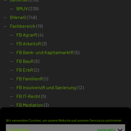
BMJV
(239)
BVerwG
(748)
Fachbereich
(19)
FB AgrarR
(4)
FB ArbeitsR
(3)
FB Bank- und KapitalmarktR
(5)
FB BauR
(5)
FB ErbR
(2)
FB FamilienR
(1)
FB InsolvenzR und Sanierung
(12)
FB IT-Recht
(5)
FB Mediation
(3)
FB Miet- und ImmobilienR
(3)
Wir verwenden Cookies, um unsere Website und unseren Service zu optimieren.
FB SozialR
(6)
Funktional
Immer aktiv