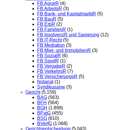
FB AgrarR
(4)
FB ArbeitsR
(3)
FB Bank- und KapitalmarktR
(5)
FB BauR
(5)
FB ErbR
(2)
FB FamilienR
(1)
FB InsolvenzR und Sanierung
(12)
FB IT-Recht
(5)
FB Mediation
(3)
FB Miet- und ImmobilienR
(3)
FB SozialR
(6)
FB SportR
(1)
FB VergabeR
(2)
FB VerkehrsR
(7)
FB VersicherungsR
(5)
Notariat
(1)
Syndikusanw
(3)
Gericht
(5.159)
BAG
(563)
BFH
(564)
BGH
(1.899)
BPatG
(455)
BSG
(610)
BVerfG
(1.068)
Gerichtsentscheidung
(5.043)