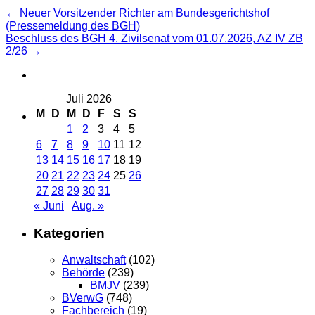
Beitragsnavigation
←
Neuer Vorsitzender Richter am Bundesgerichtshof
(Pressemeldung des BGH)
Beschluss des BGH 4. Zivilsenat vom 01.07.2026, AZ IV ZB
2/26
→
Juli 2026
M
D
M
D
F
S
S
1
2
3
4
5
6
7
8
9
10
11
12
13
14
15
16
17
18
19
20
21
22
23
24
25
26
27
28
29
30
31
« Juni
Aug. »
Kategorien
Anwaltschaft
(102)
Behörde
(239)
BMJV
(239)
BVerwG
(748)
Fachbereich
(19)