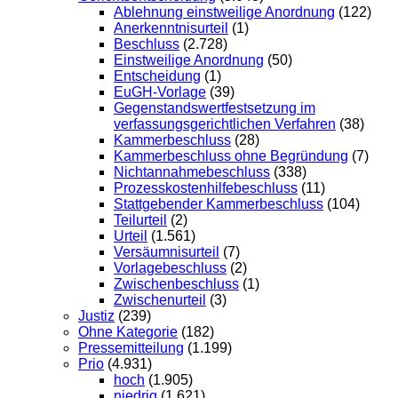
Ablehnung einstweilige Anordnung
(122)
Anerkenntnisurteil
(1)
Beschluss
(2.728)
Einstweilige Anordnung
(50)
Entscheidung
(1)
EuGH-Vorlage
(39)
Gegenstandswertfestsetzung im
verfassungsgerichtlichen Verfahren
(38)
Kammerbeschluss
(28)
Kammerbeschluss ohne Begründung
(7)
Nichtannahmebeschluss
(338)
Prozesskostenhilfebeschluss
(11)
Stattgebender Kammerbeschluss
(104)
Teilurteil
(2)
Urteil
(1.561)
Versäumnisurteil
(7)
Vorlagebeschluss
(2)
Zwischenbeschluss
(1)
Zwischenurteil
(3)
Justiz
(239)
Ohne Kategorie
(182)
Pressemitteilung
(1.199)
Prio
(4.931)
hoch
(1.905)
niedrig
(1.621)