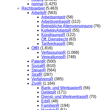
normal
(1.425)
Rechtsgebiet
(5.463)
ArbeitsR
(563)
Arbeitsentgelt
(58)
ArbeitsvertragsR
(112)
Betriebliche Altersversorgung
(76)
KollektivArbeitsR
(55)
KündigungsR
(122)
Öff. Dienstrecht
(63)
TarifvertragsR
(36)
ÖffR
(1.816)
VerfassungsR
(1.068)
VerwaltungsR
(748)
PatentR
(500)
SozialR
(610)
SteuerR
(564)
StrafR
(287)
VerfahrensR
(385)
ZivilR
(1.164)
Bank- und WertpapierR
(56)
DeliktsR
(171)
Dienst- und WerkvertragsR
(70)
ErbR
(48)
FamilienR
(194)
HandelsR
(51)