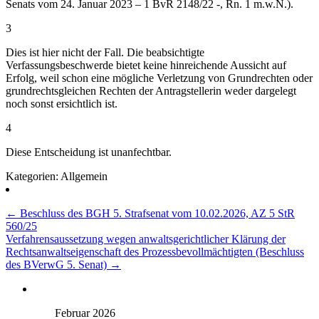
Senats vom 24. Januar 2023 – 1 BvR 2148/22 -, Rn. 1 m.w.N.).
3
Dies ist hier nicht der Fall. Die beabsichtigte
Verfassungsbeschwerde bietet keine hinreichende Aussicht auf
Erfolg, weil schon eine mögliche Verletzung von Grundrechten oder
grundrechtsgleichen Rechten der Antragstellerin weder dargelegt
noch sonst ersichtlich ist.
4
Diese Entscheidung ist unanfechtbar.
Kategorien: Allgemein
Beitragsnavigation
←
Beschluss des BGH 5. Strafsenat vom 10.02.2026, AZ 5 StR
560/25
Verfahrensaussetzung wegen anwaltsgerichtlicher Klärung der
Rechtsanwaltseigenschaft des Prozessbevollmächtigten
(Beschluss
des BVerwG 5. Senat)
→
Februar 2026