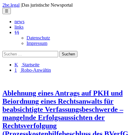
Skip
2be.legal
|
Das juristische Newsportal
to
Menu
☰
the
content
news
links
§§
Datenschutz
Impressum
Suchen
nach:
K Startseite
1 Robo-Anwältin
Ablehnung eines Antrags auf PKH und
Beiordnung eines Rechtsanwalts für
beabsichtigte Verfassungsbeschwerde –
mangelnde Erfolgsaussichten der
Rechtsverfolgung
(Prozesskostenhilfebeschluss des BVerfG