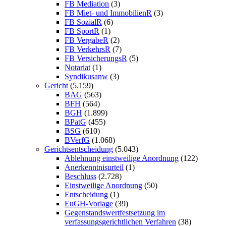
FB Mediation
(3)
FB Miet- und ImmobilienR
(3)
FB SozialR
(6)
FB SportR
(1)
FB VergabeR
(2)
FB VerkehrsR
(7)
FB VersicherungsR
(5)
Notariat
(1)
Syndikusanw
(3)
Gericht
(5.159)
BAG
(563)
BFH
(564)
BGH
(1.899)
BPatG
(455)
BSG
(610)
BVerfG
(1.068)
Gerichtsentscheidung
(5.043)
Ablehnung einstweilige Anordnung
(122)
Anerkenntnisurteil
(1)
Beschluss
(2.728)
Einstweilige Anordnung
(50)
Entscheidung
(1)
EuGH-Vorlage
(39)
Gegenstandswertfestsetzung im
verfassungsgerichtlichen Verfahren
(38)