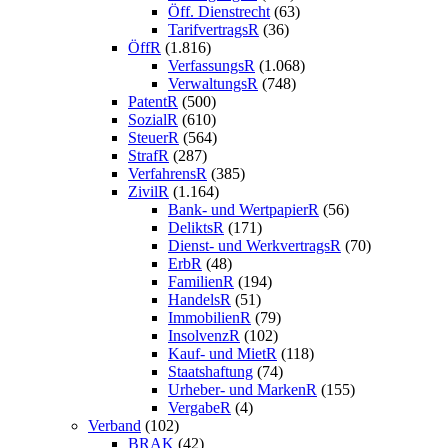
Öff. Dienstrecht
(63)
TarifvertragsR
(36)
ÖffR
(1.816)
VerfassungsR
(1.068)
VerwaltungsR
(748)
PatentR
(500)
SozialR
(610)
SteuerR
(564)
StrafR
(287)
VerfahrensR
(385)
ZivilR
(1.164)
Bank- und WertpapierR
(56)
DeliktsR
(171)
Dienst- und WerkvertragsR
(70)
ErbR
(48)
FamilienR
(194)
HandelsR
(51)
ImmobilienR
(79)
InsolvenzR
(102)
Kauf- und MietR
(118)
Staatshaftung
(74)
Urheber- und MarkenR
(155)
VergabeR
(4)
Verband
(102)
BRAK
(42)