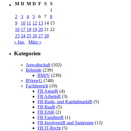
M
D
M
D
F
S
S
1
2
3
4
5
6
7
8
9
10
11
12
13
14
15
16
17
18
19
20
21
22
23
24
25
26
27
28
« Jan.
März »
Kategorien
Anwaltschaft
(102)
Behörde
(239)
BMJV
(239)
BVerwG
(748)
Fachbereich
(19)
FB AgrarR
(4)
FB ArbeitsR
(3)
FB Bank- und KapitalmarktR
(5)
FB BauR
(5)
FB ErbR
(2)
FB FamilienR
(1)
FB InsolvenzR und Sanierung
(12)
FB IT-Recht
(5)