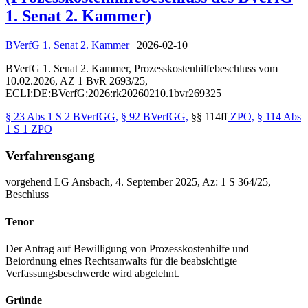
1. Senat 2. Kammer)
BVerfG 1. Senat 2. Kammer
|
2026-02-10
BVerfG 1. Senat 2. Kammer
,
Prozesskostenhilfebeschluss
vom
10.02.2026
, AZ
1 BvR 2693/25
,
ECLI:DE:BVerfG:2026:rk20260210.1bvr269325
§ 23 Abs 1 S 2 BVerfGG,
§ 92 BVerfGG,
§§ 114ff
ZPO,
§ 114 Abs
1 S 1 ZPO
Verfahrensgang
vorgehend LG Ansbach, 4. September 2025, Az: 1 S 364/25,
Beschluss
Tenor
Der Antrag auf Bewilligung von Prozesskostenhilfe und
Beiordnung eines Rechtsanwalts für die beabsichtigte
Verfassungsbeschwerde wird abgelehnt.
Gründe