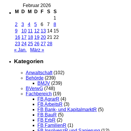
Februar 2026
M
D
M
D
F
S
S
1
2
3
4
5
6
7
8
9
10
11
12
13
14
15
16
17
18
19
20
21
22
23
24
25
26
27
28
« Jan.
März »
Kategorien
Anwaltschaft
(102)
Behörde
(239)
BMJV
(239)
BVerwG
(748)
Fachbereich
(19)
FB AgrarR
(4)
FB ArbeitsR
(3)
FB Bank- und KapitalmarktR
(5)
FB BauR
(5)
FB ErbR
(2)
FB FamilienR
(1)
FB InsolvenzR und Sanierung
(12)