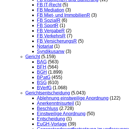
FB IT-Recht
(5)
FB Mediation
(3)
FB Miet- und ImmobilienR
(3)
FB SozialR
(6)
FB SportR
(1)
FB VergabeR
(2)
FB VerkehrsR
(7)
FB VersicherungsR
(5)
Notariat
(1)
Syndikusanw
(3)
Gericht
(5.159)
BAG
(563)
BFH
(564)
BGH
(1.899)
BPatG
(455)
BSG
(610)
BVerfG
(1.068)
Gerichtsentscheidung
(5.043)
Ablehnung einstweilige Anordnung
(122)
Anerkenntnisurteil
(1)
Beschluss
(2.728)
Einstweilige Anordnung
(50)
Entscheidung
(1)
EuGH-Vorlage
(39)