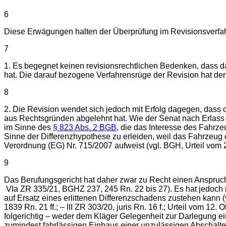
6
Diese Erwägungen halten der Überprüfung im Revisionsverfahr
7
1. Es begegnet keinen revisionsrechtlichen Bedenken, dass d
hat. Die darauf bezogene Verfahrensrüge der Revision hat der
8
2. Die Revision wendet sich jedoch mit Erfolg dagegen, dass
aus Rechtsgründen abgelehnt hat. Wie der Senat nach Erlass
im Sinne des
§ 823 Abs. 2 BGB,
die das Interesse des Fahrz
Sinne der Differenzhypothese zu erleiden, weil das Fahrzeug
Verordnung (EG) Nr. 715/2007 aufweist (vgl. BGH, Urteil vom 
9
Das Berufungsgericht hat daher zwar zu Recht einen Anspruc
VIa ZR 335/21, BGHZ 237, 245 Rn. 22 bis 27). Es hat jedoch 
auf Ersatz eines erlittenen Differenzschadens zustehen kann (
1839 Rn. 21 ff.; – III ZR 303/20, juris Rn. 16 f.; Urteil vom 
folgerichtig – weder dem Kläger Gelegenheit zur Darlegung e
zumindest fahrlässigen Einbaus einer unzulässigen Abschaltei