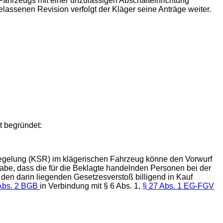
Fahrzeugs mit einer unzulässigen Abschalteinrichtung
lassenen Revision verfolgt der Kläger seine Anträge weiter.
t begründet:
Regelung (KSR) im klägerischen Fahrzeug könne den Vorwurf
habe, dass die für die Beklagte handelnden Personen bei der
den darin liegenden Gesetzesverstoß billigend in Kauf
Abs. 2 BGB
in Verbindung mit § 6 Abs. 1,
§ 27 Abs. 1 EG-FGV