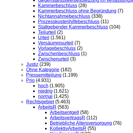
Gegenstandswertfestsetzung im verfassungsg
Kammerbeschluss
(28)
Kammerbeschluss ohne Begründung
(7)
Nichtannahmebeschluss
(338)
Prozesskostenhilfebeschluss
(11)
Stattgebender Kammerbeschluss
(104)
Teilurteil
(2)
Urteil
(1.561)
Versäumnisurteil
(7)
Vorlagebeschluss
(2)
Zwischenbeschluss
(1)
Zwischenurteil
(3)
Justiz
(239)
Ohne Kategorie
(182)
Pressemitteilung
(1.199)
Prio
(4.931)
hoch
(1.905)
niedrig
(1.621)
normal
(1.425)
Rechtsgebiet
(5.463)
ArbeitsR
(563)
Arbeitsentgelt
(58)
ArbeitsvertragsR
(112)
Betriebliche Altersversorgung
(76)
KollektivArbeitsR
(55)