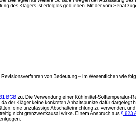
 der Beklagten für weitere Schäden wegen der Ausstattung des 
ng des Klägers ist erfolglos geblieben. Mit der vom Senat zuge
s Revisionsverfahren von Bedeutung – im Wesentlichen wie folg
 31 BGB
zu. Die Verwendung einer Kühlmittel-Solltemperatur-
 da der Kläger keine konkreten Anhaltspunkte dafür dargelegt 
ten, eine unzulässige Abschalteinrichtung zu verwenden, und 
reitig nicht grenzwertkausal wirke. Einem Anspruch aus
§ 823 
 entgegen.