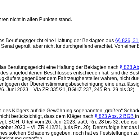
en nicht in allen Punkten stand.
as Berufungsgericht eine Haftung der Beklagten aus
§§ 826, 3
 Senat geprüft, aber nicht für durchgreifend erachtet. Von ein
 das Berufungsgericht eine Haftung der Beklagten nach
§ 823 A
 des angefochtenen Beschlusses entschieden hat, sind die Bes
eugkäufers gegenüber dem Fahrzeughersteller wahren, nicht d
 entgegen der Übereinstimmungsbescheinigung eine unzulässige 
26. Juni 2023 – VIa ZR 335/21, BGHZ 237, 245 Rn. 29 bis 32).
h des Klägers auf die Gewährung sogenannten „großen“ Schadens
nicht berücksichtigt, dass dem Kläger nach
§ 823 Abs. 2 BGB
i
vgl. BGH, Urteil vom 26. Juni 2023, aaO, Rn. 28 bis 32; ebenso
12. Oktober 2023 – VII ZR 412/21, juris Rn. 20). Demzufolge hat 
ines solchen Schadens gegeben, noch hat es Feststellungen zu
nrichtung getroffen.