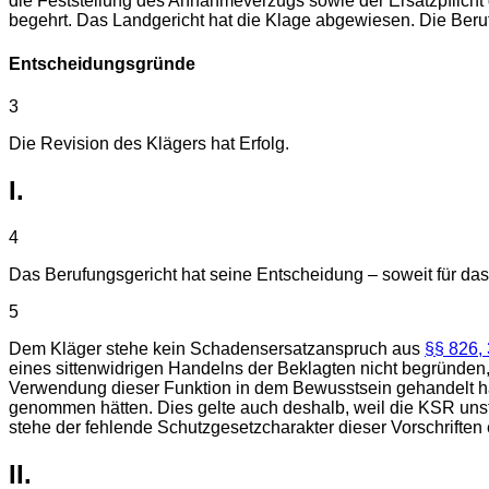
die Feststellung des Annahmeverzugs sowie der Ersatzpflicht
begehrt. Das Landgericht hat die Klage abgewiesen. Die Berufu
Entscheidungsgründe
3
Die Revision des Klägers hat Erfolg.
I.
4
Das Berufungsgericht hat seine Entscheidung – soweit für da
5
Dem Kläger stehe kein Schadensersatzanspruch aus
§§ 826,
eines sittenwidrigen Handelns der Beklagten nicht begründen,
Verwendung dieser Funktion in dem Bewusstsein gehandelt hät
genommen hätten. Dies gelte auch deshalb, weil die KSR unst
stehe der fehlende Schutzgesetzcharakter dieser Vorschriften
II.