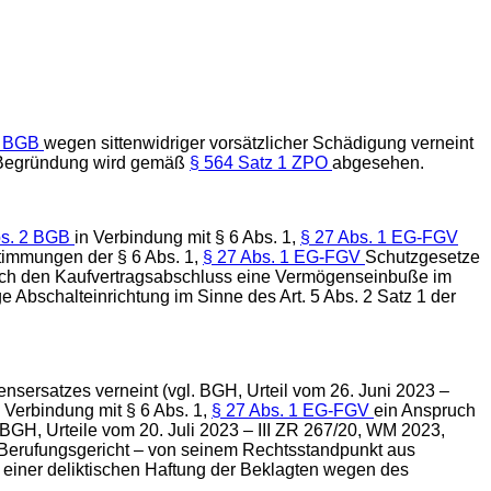
1 BGB
wegen sittenwidriger vorsätzlicher Schädigung verneint
er Begründung wird gemäß
§ 564 Satz 1 ZPO
abgesehen.
bs. 2 BGB
in Verbindung mit § 6 Abs. 1,
§ 27 Abs. 1 EG-FGV
timmungen der § 6 Abs. 1,
§ 27 Abs. 1 EG-FGV
Schutzgesetze
urch den Kaufvertragsabschluss eine Vermögenseinbuße im
Abschalteinrichtung im Sinne des Art. 5 Abs. 2 Satz 1 der
ersatzes verneint (vgl. BGH, Urteil vom 26. Juni 2023 –
n Verbindung mit § 6 Abs. 1,
§ 27 Abs. 1 EG-FGV
ein Anspruch
 BGH, Urteile vom 20. Juli 2023 – III ZR 267/20, WM 2023,
das Berufungsgericht – von seinem Rechtsstandpunkt aus
 einer deliktischen Haftung der Beklagten wegen des