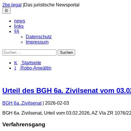
Skip
2be.legal
|
Das juristische Newsportal
to
Menu
☰
the
content
news
links
§§
Datenschutz
Impressum
Suchen
nach:
K Startseite
1 Robo-Anwältin
Urteil des BGH 6a. Zivilsenat vom 03.0
BGH 6a. Zivilsenat
|
2026-02-03
BGH 6a. Zivilsenat
,
Urteil
vom
03.02.2026
, AZ
VIa ZR 1076/2
Verfahrensgang