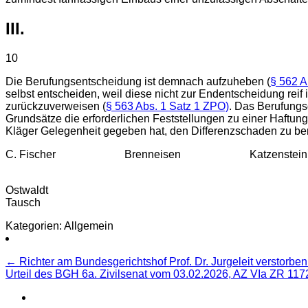
III.
10
Die Berufungsentscheidung ist demnach aufzuheben (
§ 562 A
selbst entscheiden, weil diese nicht zur Endentscheidung reif i
zurückzuverweisen (
§ 563 Abs. 1 Satz 1 ZPO)
. Das Berufungs
Grundsätze die erforderlichen Feststellungen zu einer Haftun
Kläger Gelegenheit gegeben hat, den Differenzschaden zu be
C. Fischer Brenneisen Katzenstein
Ostwaldt
Tausch
Kategorien: Allgemein
Beitragsnavigation
←
Richter am Bundesgerichtshof Prof. Dr. Jurgeleit verstor
Urteil des BGH 6a. Zivilsenat vom 03.02.2026, AZ VIa ZR 11