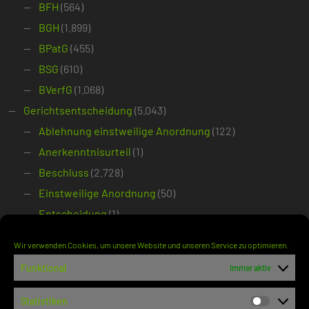
BFH
(564)
BGH
(1.899)
BPatG
(455)
BSG
(610)
BVerfG
(1.068)
Gerichtsentscheidung
(5.043)
Ablehnung einstweilige Anordnung
(122)
Anerkenntnisurteil
(1)
Beschluss
(2.728)
Einstweilige Anordnung
(50)
Entscheidung
(1)
EuGH-Vorlage
(39)
Wir verwenden Cookies, um unsere Website und unseren Service zu optimieren.
Gegenstandswertfestsetzung im
Funktional
verfassungsgerichtlichen Verfahren
(38)
Immer aktiv
Kammerbeschluss
(28)
Statistiken
Statisti