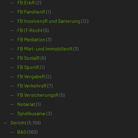
FB ErbR
(2)
FB FamilienR
(1)
FB InsolvenzR und Sanierung
(12)
FB IT-Recht
(5)
FB Mediation
(3)
FB Miet- und ImmobilienR
(3)
FB SozialR
(6)
FB SportR
(1)
FB VergabeR
(2)
FB VerkehrsR
(7)
FB VersicherungsR
(5)
Notariat
(1)
Syndikusanw
(3)
Gericht
(5.159)
BAG
(563)