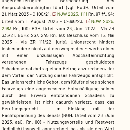
ungerechtfertigten Bereicherung des
Anspruchsberechtigten führt (vgl. EuGH, Urteil vom
21. März 2023 – C 100/21,
NJW 2023, 1111
Rn. 87 ff., 94;
Urteil vom 1. August 2025 – C-666/23,
NJW 2025,
2983
Rn. 100; BGH, Urteil vom 26. Juni 2023 – VIa ZR
335/21, BGHZ 237, 245 Rn. 80; Beschluss vom 15. Mai
2023 – VIa ZR 111/22, juris). Unionsrecht hindert
insbesondere nicht, auf den wegen des Erwerbs eines
mit einer unzulässigen Abschalteinrichtung
versehenen Fahrzeugs geschuldeten
Schadensersatzbetrag einen Betrag anzurechnen, der
dem Vorteil der Nutzung dieses Fahrzeugs entspricht.
Das unionsrechtliche Gebot, dem Käufer eines solchen
Fahrzeugs eine angemessene Entschädigung seines
durch den Erwerb entstandenen Schadens zu
gewährleisten, ist nicht dadurch verletzt, dass das
Berufungsgericht – im Einklang mit der
Rechtsprechung des Senats (BGH, Urteil vom 26. Juni
2023, aaO, Rn. 80) – Nutzungsvorteile und Restwert
(lediglich) insoweit angerechnet hat, als sie den Wert