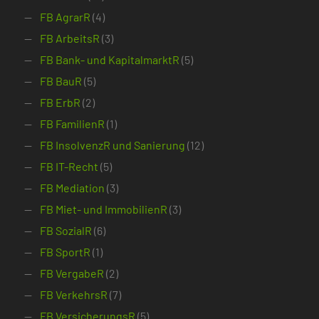
FB AgrarR
(4)
FB ArbeitsR
(3)
FB Bank- und KapitalmarktR
(5)
FB BauR
(5)
FB ErbR
(2)
FB FamilienR
(1)
FB InsolvenzR und Sanierung
(12)
FB IT-Recht
(5)
FB Mediation
(3)
FB Miet- und ImmobilienR
(3)
FB SozialR
(6)
FB SportR
(1)
FB VergabeR
(2)
FB VerkehrsR
(7)
FB VersicherungsR
(5)