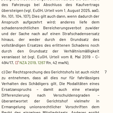
des Fahrzeugs bei Abschluss des Kaufvertrags
übersteigen (vgl. EuGH, Urteil vom 1. August 2025, aaO,
Rn. 101, 104, 107). Dies gilt auch dann, wenn dadurch der
Anspruch aufgezehrt wird; anderes liefe dem
schadensrechtlichen Bereicherungsverbot zuwider
und der Sache nach auf einen Strafschadensersatz
hinaus, der weder durch den Grundsatz des
vollständigen Ersatzes des erlittenen Schadens noch
durch den Grundsatz der Verhältnismäßigkeit
veranlasst ist (vgl. EuGH, Urteil vom 8. Mai 2019 – C-
494/17,
NZA 2019, 1267
Rn. 42 mwN).
c) Der Rechtsprechung des Gerichtshofs ist auch nicht
7
zu entnehmen, dass all dies nur für fahrlässiges
Verhalten des Schädigers gilt. Die Modalitäten eines
Ersatzanspruchs – damit auch eine etwaige
Differenzierung nach Verschuldensgraden –
überantwortet der Gerichtshof vielmehr in
Ermangelung unionsrechtlicher Vorschriften dem
Recht des einzelnen Mitgliedstaats. Anderes ergibt