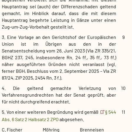
Hauptantrag sei (auch) der Differenzschaden geltend
gemacht, im Hinblick darauf, dass die mit diesem
Hauptantrag begehrte Leistung in Gänze unter einen
Zug-um-Zug-Vorbehalt gestellt ist.
3. Eine Vorlage an den Gerichtshof der Europäischen
9
Union ist im Übrigen aus den in der
Senatsentscheidung vom 26. Juni 2023 (VIa ZR 335/21,
BGHZ 237, 245, insbesondere Rn. 24 ff., 35 ff., 73 ff.)
näher ausgeführten Gründen nicht veranlasst (vgl.
ferner BGH, Beschluss vom 2. September 2025 – VIa ZR
87/24, ZIP 2025, 2454 Rn. 3 f.).
4. Die geltend gemachte Verletzung von
10
Verfahrensgrundrechten hat der Senat geprüft, aber
für nicht durchgreifend erachtet.
5. Von einer weiteren Begründung wird gemäß
§ 544
11
Abs. 6 Satz 2 Halbsatz 2 ZPO
abgesehen.
C. Fischer Möhring Brenneisen