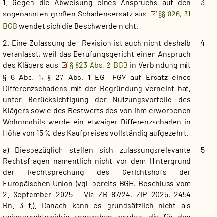
1. Gegen die Abweisung eines Anspruchs auf den
3
sogenannten großen Schadensersatz aus
§§ 826, 31
BGB
wendet sich die Beschwerde nicht.
2. Eine Zulassung der Revision ist auch nicht deshalb
4
veranlasst, weil das Berufungsgericht einen Anspruch
des Klägers aus
§ 823 Abs. 2 BGB
in Verbindung mit
§ 6 Abs. 1, § 27 Abs. 1 EG
–
FGV auf Ersatz eines
Differenzschadens mit der Begründung verneint hat,
unter Berücksichtigung der Nutzungsvorteile des
Klägers sowie des Restwerts des von ihm erworbenen
Wohnmobils werde ein etwaiger Differenzschaden in
Höhe von 15 % des Kaufpreises vollständig aufgezehrt.
a) Diesbezüglich stellen sich zulassungsrelevante
5
Rechtsfragen namentlich nicht vor dem Hintergrund
der Rechtsprechung des
Gerichtshofs der
Europäischen Union (vgl. bereits BGH, Beschluss vom
2. September 2025 – VIa ZR 87/24, ZIP 2025, 2454
Rn. 3 f.). Danach kann es grundsätzlich nicht als
unionsrechtswidrig angesehen werden, die für den