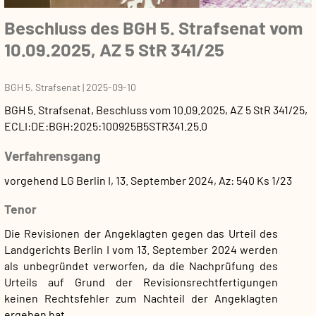
Beschluss des BGH 5. Strafsenat vom
10.09.2025, AZ 5 StR 341/25
BGH 5. Strafsenat
|
2025-09-10
BGH 5. Strafsenat
,
Beschluss
vom
10.09.2025
, AZ
5 StR 341/25
,
ECLI:DE:BGH:2025:100925B5STR341.25.0
Verfahrensgang
vorgehend LG Berlin I, 13. September 2024, Az: 540 Ks 1/23
Tenor
Die Revisionen der Angeklagten gegen das Urteil des
Landgerichts Berlin I vom 13. September 2024 werden
als unbegründet verworfen, da die Nachprüfung des
Urteils auf Grund der Revisionsrechtfertigungen
keinen Rechtsfehler zum Nachteil der Angeklagten
ergeben hat.