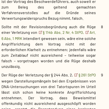
ist der Vortrag des Beschwerdeführers, auch soweit er
zum Beleg des geltend gemachten
Verfahrensverstoßes auf die Gründe seines
Verwertungswiderspruchs Bezug nimmt, falsch.
Sollte mit der Revisionsbegründung auch die Rüge
8
einer Verletzung von
§ 114b Abs. 2 Nr. 4 StPO,
Art.
6 Abs. 1 MRK
intendiert gewesen sein, wäre eine solche
Angriffsrichtung dem Vortrag nicht mit der
erforderlichen Klarheit zu entnehmen; jedenfalls wäre
zum Zeitablauf nicht ausreichend – teilweise sogar
falsch – vorgetragen worden und die Rüge deshalb
unzulässig.
Der Rüge der Verletzung der § 244 Abs. 2,
§ 261 StPO
9
wegen Darstellungsmängeln bei den Ergebnissen von
DNA-Untersuchungen von drei Tatortspuren im Urteil
lässt sich schon keine konkrete Angriffsrichtung
entnehmen. Der Vortrag, dass Beweismittel
offenkundig nicht ausreichend ausgeschöpft worden
seien, ersetzt die Beanstandung einer konkreten