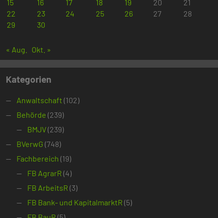
15
16
17
18
19
20
21
22
23
24
25
26
27
28
29
30
« Aug.
Okt. »
Kategorien
Anwaltschaft
(102)
Behörde
(239)
BMJV
(239)
BVerwG
(748)
Fachbereich
(19)
FB AgrarR
(4)
FB ArbeitsR
(3)
FB Bank- und KapitalmarktR
(5)
FB BauR
(5)