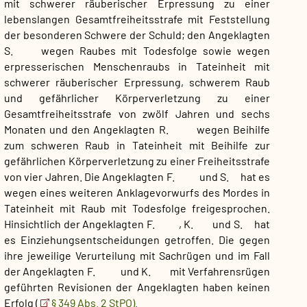
mit schwerer räuberischer Erpressung zu einer
lebenslangen Gesamtfreiheitsstrafe mit Feststellung
der besonderen Schwere der Schuld; den Angeklagten
S. wegen Raubes mit Todesfolge sowie wegen
erpresserischen Menschenraubs in Tateinheit mit
schwerer räuberischer Erpressung, schwerem Raub
und gefährlicher Körperverletzung zu einer
Gesamtfreiheitsstrafe von zwölf Jahren und sechs
Monaten und den Angeklagten R. wegen Beihilfe
zum schweren Raub in Tateinheit mit Beihilfe zur
gefährlichen Körperverletzung zu einer Freiheitsstrafe
von vier Jahren. Die Angeklagten F. und S. hat es
wegen eines weiteren Anklagevorwurfs des Mordes in
Tateinheit mit Raub mit Todesfolge freigesprochen.
Hinsichtlich der Angeklagten F. , K. und S. hat
es Einziehungsentscheidungen getroffen. Die gegen
ihre jeweilige Verurteilung mit Sachrügen und im Fall
der Angeklagten F. und K. mit Verfahrensrügen
geführten Revisionen der Angeklagten haben keinen
Erfolg (
§ 349 Abs. 2 StPO)
.