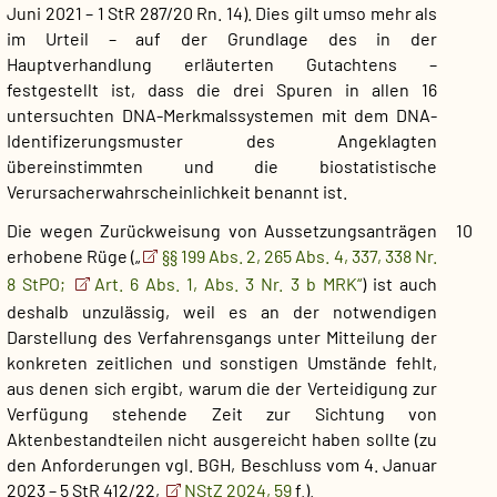
Juni 2021 – 1 StR 287/20 Rn. 14). Dies gilt umso mehr als
im Urteil – auf der Grundlage des in der
Hauptverhandlung erläuterten Gutachtens –
festgestellt ist, dass die drei Spuren in allen 16
untersuchten DNA-Merkmalssystemen mit dem DNA-
Identifizerungsmuster des Angeklagten
übereinstimmten und die biostatistische
Verursacherwahrscheinlichkeit benannt ist.
Die wegen Zurückweisung von Aussetzungsanträgen
10
erhobene Rüge („
§§ 199 Abs. 2, 265 Abs. 4, 337, 338 Nr.
8 StPO;
Art. 6 Abs. 1, Abs. 3 Nr. 3 b MRK“
) ist auch
deshalb unzulässig, weil es an der notwendigen
Darstellung des Verfahrensgangs unter Mitteilung der
konkreten zeitlichen und sonstigen Umstände fehlt,
aus denen sich ergibt, warum die der Verteidigung zur
Verfügung stehende Zeit zur Sichtung von
Aktenbestandteilen nicht ausgereicht haben sollte (zu
den Anforderungen vgl. BGH, Beschluss vom 4. Januar
2023 – 5 StR 412/22,
NStZ 2024, 59
f.).