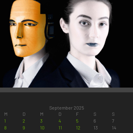
September 2025
M
D
M
D
F
S
S
1
2
3
4
5
6
7
8
9
10
11
12
13
14