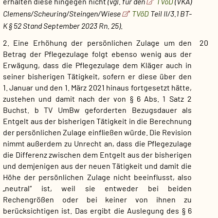
erhalten diese hingegen nicht
(vgl. für den
TVöD
(VKA)
Clemens/Scheuring/Steingen/Wiese
TVöD
Teil II/3.1 BT-
K § 52 Stand September 2023 Rn. 25)
.
2. Eine Erhöhung der persönlichen Zulage um den
20
Betrag der Pflegezulage folgt ebenso wenig aus der
Erwägung, dass die Pflegezulage dem Kläger auch in
seiner bisherigen Tätigkeit, sofern er diese über den
1. Januar und den 1. März 2021 hinaus fortgesetzt hätte,
zustehen und damit nach der von § 6 Abs. 1 Satz 2
Buchst. b TV UmBw geforderten Bezugsdauer als
Entgelt aus der bisherigen Tätigkeit in die Berechnung
der persönlichen Zulage einfließen würde. Die Revision
nimmt außerdem zu Unrecht an, dass die Pflegezulage
die Differenz zwischen dem Entgelt aus der bisherigen
und demjenigen aus der neuen Tätigkeit und damit die
Höhe der persönlichen Zulage nicht beeinflusst, also
„neutral“ ist, weil sie entweder bei beiden
Rechengrößen oder bei keiner von ihnen zu
berücksichtigen ist. Das ergibt die Auslegung des § 6