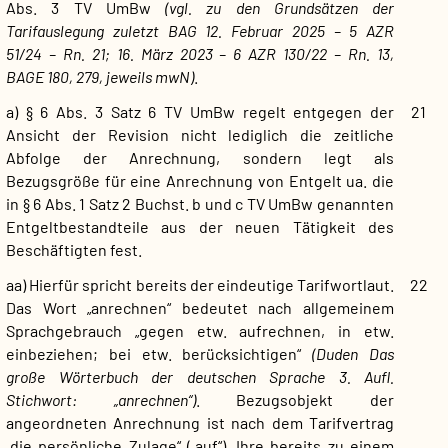
Abs. 3 TV UmBw
(vgl. zu den Grundsätzen der
Tarifauslegung zuletzt BAG 12. Februar 2025 – 5 AZR
51/24 – Rn. 21; 16. März 2023 – 6 AZR 130/22 – Rn. 13,
BAGE 180, 279, jeweils mwN)
.
a) § 6 Abs. 3 Satz 6 TV UmBw regelt entgegen der
21
Ansicht der Revision nicht lediglich die zeitliche
Abfolge der Anrechnung, sondern legt als
Bezugsgröße für eine Anrechnung von Entgelt ua. die
in § 6 Abs. 1 Satz 2 Buchst. b und c TV UmBw genannten
Entgeltbestandteile aus der neuen Tätigkeit des
Beschäftigten fest.
aa) Hierfür spricht bereits der eindeutige Tarifwortlaut.
22
Das Wort „anrechnen“ bedeutet nach allgemeinem
Sprachgebrauch „gegen etw. aufrechnen, in etw.
einbeziehen; bei etw. berücksichtigen“
(Duden Das
große Wörterbuch der deutschen Sprache 3. Aufl.
Stichwort: „anrechnen“)
. Bezugsobjekt der
angeordneten Anrechnung ist nach dem Tarifvertrag
„die persönliche Zulage“ („auf“). Ihre bereits zu einem