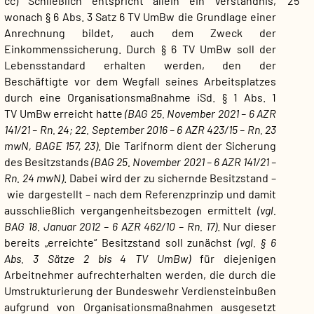
cc) Schließlich entspricht allein ein Verständnis,
25
wonach § 6 Abs. 3 Satz 6 TV UmBw die Grundlage einer
Anrechnung bildet, auch dem Zweck der
Einkommenssicherung. Durch § 6 TV UmBw soll der
Lebensstandard erhalten werden, den der
Beschäftigte vor dem Wegfall seines Arbeitsplatzes
durch eine Organisationsmaßnahme iSd. § 1 Abs. 1
TV UmBw erreicht hatte
(BAG 25. November 2021 – 6 AZR
141/21 – Rn. 24; 22. September 2016 – 6 AZR 423/15 – Rn. 23
mwN, BAGE 157, 23)
. Die Tarifnorm dient der Sicherung
des Besitzstands
(BAG 25. November 2021 – 6 AZR 141/21 –
Rn. 24 mwN)
. Dabei wird der zu sichernde Besitzstand –
wie dargestellt – nach dem Referenzprinzip und damit
ausschließlich vergangenheitsbezogen ermittelt
(vgl.
BAG 18. Januar 2012 – 6 AZR 462/10 – Rn. 17)
. Nur dieser
bereits „erreichte“ Besitzstand soll zunächst
(vgl. § 6
Abs. 3 Sätze 2 bis 4 TV UmBw)
für diejenigen
Arbeitnehmer aufrechterhalten werden, die durch die
Umstrukturierung der Bundeswehr Verdiensteinbußen
aufgrund von Organisationsmaßnahmen ausgesetzt