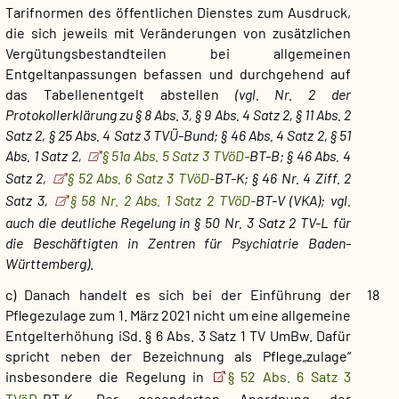
Tarifnormen des öffentlichen Dienstes zum Ausdruck,
die sich jeweils mit Veränderungen von zusätzlichen
Vergütungsbestandteilen bei allgemeinen
Entgeltanpassungen befassen und durchgehend auf
das Tabellenentgelt abstellen
(vgl. Nr. 2 der
Protokollerklärung zu § 8 Abs. 3, § 9 Abs. 4 Satz 2, § 11 Abs. 2
Satz 2, § 25 Abs. 4 Satz 3 TVÜ-Bund; § 46 Abs. 4 Satz 2, § 51
Abs. 1 Satz 2,
§ 51a Abs. 5 Satz 3 TVöD-
BT-B; § 46 Abs. 4
Satz 2,
§ 52 Abs. 6 Satz 3 TVöD-
BT-K; § 46 Nr. 4 Ziff. 2
Satz 3,
§ 58 Nr. 2 Abs. 1 Satz 2 TVöD-
BT-V (VKA); vgl.
auch die deutliche Regelung in § 50 Nr. 3 Satz 2 TV-L für
die Beschäftigten in Zentren für Psychiatrie Baden-
Württemberg)
.
c) Danach handelt es sich bei der Einführung der
18
Pflegezulage zum 1. März 2021 nicht um eine allgemeine
Entgelterhöhung iSd. § 6 Abs. 3 Satz 1 TV UmBw. Dafür
spricht neben der Bezeichnung als Pflege„zulage“
insbesondere die Regelung in
§ 52 Abs. 6 Satz 3
TVöD-
BT-K. Der gesonderten Anordnung der