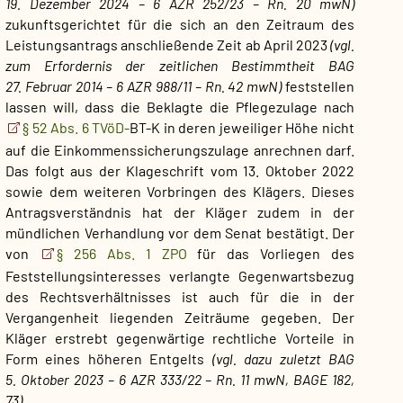
19. Dezember 2024 – 6 AZR 252/23 – Rn. 20 mwN)
zukunftsgerichtet für die sich an den Zeitraum des
Leistungsantrags anschließende Zeit ab April 2023
(vgl.
zum Erfordernis der zeitlichen Bestimmtheit BAG
27. Februar 2014 – 6 AZR 988/11 – Rn. 42 mwN)
feststellen
lassen will, dass die Beklagte die Pflegezulage nach
§ 52 Abs. 6 TVöD-
BT-K in deren jeweiliger Höhe nicht
auf die Einkommenssicherungszulage anrechnen darf.
Das folgt aus der Klageschrift vom 13. Oktober 2022
sowie dem weiteren Vorbringen des Klägers. Dieses
Antragsverständnis hat der Kläger zudem in der
mündlichen Verhandlung vor dem Senat bestätigt. Der
von
§ 256 Abs. 1 ZPO
für das Vorliegen des
Feststellungsinteresses verlangte Gegenwartsbezug
des Rechtsverhältnisses ist auch für die in der
Vergangenheit liegenden Zeiträume gegeben. Der
Kläger erstrebt gegenwärtige rechtliche Vorteile in
Form eines höheren Entgelts
(vgl. dazu zuletzt BAG
5. Oktober 2023 – 6 AZR 333/22 – Rn. 11 mwN, BAGE 182,
73)
.