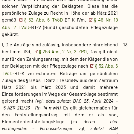
solchen Verpflichtung der Beklagten. Diese hat die
persönliche Zulage zu Recht in Höhe der ab März 2021
gemäß
§ 52 Abs. 6 TVöD-
BT-K iVm.
§ 46 Nr. 18
Abs. 2 TVöD-
BT-V (Bund) geschuldeten Pflegezulage
gekürzt.
I. Die Anträge sind zulässig, insbesondere hinreichend
13
bestimmt iSd.
§ 253 Abs. 2 Nr. 2 ZPO.
Das gilt nicht
nur für den Zahlungsantrag, mit dem der Kläger die von
der Beklagten mit der Pflegezulage nach
§ 52 Abs. 6
TVöD-
BT-K verrechneten Beträge der persönlichen
Zulage des § 6 Abs. 1 Satz 1 TV UmBw aus dem Zeitraum
März 2021 bis März 2023 und damit mehrere
Einzelforderungen im Wege der Gesamtklage bestimmt
geltend macht
(vgl. dazu zuletzt BAG 23. April 2024 –
5 AZR 212/23 – Rn. 14 mwN)
. Es gilt gleichermaßen für
den Feststellungsantrag, mit dem er als sog.
Elementenfeststellungsklage
(zu deren – hier
vorliegenden – Voraussetzungen vgl. zuletzt BAG