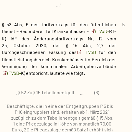
…“
§ 52 Abs. 6 des Tarifvertrags für den öffentlichen
5
Dienst – Besonderer Teil Krankenhäuser –
(TVöD-
BT-
K) idF des Änderungstarifvertrags Nr. 12 vom
25. Oktober 2020, der § 15 Abs. 2.7 der
Durchgeschriebenen Fassung des
TVöD
für den
Dienstleistungsbereich Krankenhäuser im Bereich der
Vereinigung der kommunalen Arbeitgeberverbände
(TVöD-
K) entspricht, lautete wie folgt:
„
§ 52 Zu § 15 Tabellenentgelt
…
(6)
1Beschäftigte, die in eine der Entgeltgruppen P 5 bis
P 16 eingruppiert sind, erhalten ab 1. März 2021
zuzüglich zu dem Tabellenentgelt gemäß § 15 Abs.
1 eine Pflegezulage in Höhe von monatlich 70,00
Euro.
2Die Pflegezulage gemäß Satz 1 erhöht sich