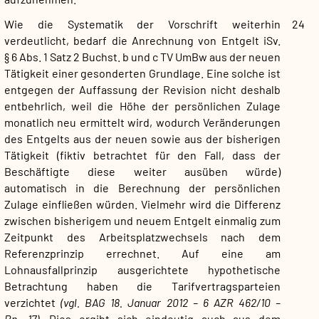
Wie die Systematik der Vorschrift weiterhin
24
verdeutlicht, bedarf die Anrechnung von Entgelt iSv.
§ 6 Abs. 1 Satz 2 Buchst. b und c TV UmBw aus der neuen
Tätigkeit einer gesonderten Grundlage. Eine solche ist
entgegen der Auffassung der Revision nicht deshalb
entbehrlich, weil die Höhe der persönlichen Zulage
monatlich neu ermittelt wird, wodurch Veränderungen
des Entgelts aus der neuen sowie aus der bisherigen
Tätigkeit (fiktiv betrachtet für den Fall, dass der
Beschäftigte diese weiter ausüben würde)
automatisch in die Berechnung der persönlichen
Zulage einfließen würden. Vielmehr wird die Differenz
zwischen bisherigem und neuem Entgelt einmalig zum
Zeitpunkt des Arbeitsplatzwechsels nach dem
Referenzprinzip errechnet. Auf eine am
Lohnausfallprinzip ausgerichtete hypothetische
Betrachtung haben die Tarifvertragsparteien
verzichtet
(vgl. BAG 18. Januar 2012 – 6 AZR 462/10 –
Rn. 17)
. Dies ergibt sich eindeutig auch aus dem