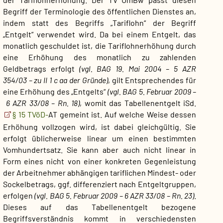
Begriff der Terminologie des öffentlichen Dienstes an,
indem statt des Begriffs „Tariflohn“ der Begriff
„Entgelt“ verwendet wird. Da bei einem Entgelt, das
monatlich geschuldet ist, die Tariflohnerhöhung durch
eine Erhöhung des monatlich zu zahlenden
Geldbetrags erfolgt
(vgl. BAG 19. Mai 2004 – 5 AZR
354/03 – zu II 1 c aa der Gründe)
, gilt Entsprechendes für
eine Erhöhung des „Entgelts“
(vgl. BAG 5. Februar 2009 –
6 AZR 33/08 – Rn. 18)
, womit das Tabellenentgelt iSd.
§ 15 TVöD-
AT gemeint ist. Auf welche Weise dessen
Erhöhung vollzogen wird, ist dabei gleichgültig. Sie
erfolgt üblicherweise linear um einen bestimmten
Vomhundertsatz. Sie kann aber auch nicht linear in
Form eines nicht von einer konkreten Gegenleistung
der Arbeitnehmer abhängigen tariflichen Mindest- oder
Sockelbetrags, ggf. differenziert nach Entgeltgruppen,
erfolgen
(vgl. BAG 5. Februar 2009 – 6 AZR 33/08 – Rn. 23)
.
Dieses auf das Tabellenentgelt bezogene
Begriffsverständnis kommt in verschiedensten