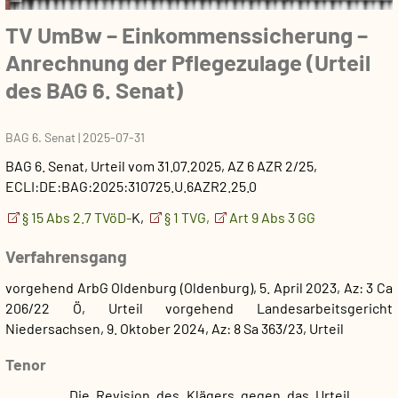
TV UmBw – Einkommenssicherung –
Anrechnung der Pflegezulage (Urteil
des BAG 6. Senat)
BAG 6. Senat
|
2025-07-31
BAG 6. Senat
,
Urteil
vom
31.07.2025
, AZ
6 AZR 2/25
,
ECLI:DE:BAG:2025:310725.U.6AZR2.25.0
§ 15 Abs 2.7 TVöD-
K,
§ 1 TVG,
Art 9 Abs 3 GG
Verfahrensgang
vorgehend ArbG Oldenburg (Oldenburg), 5. April 2023, Az: 3 Ca
206/22 Ö, Urteil
vorgehend Landesarbeitsgericht
Niedersachsen, 9. Oktober 2024, Az: 8 Sa 363/23, Urteil
Tenor
Die Revision des Klägers gegen das Urteil