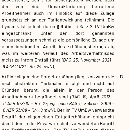
der von einer Umstrukturierung betroffene
Arbeitnehmer auch im Hinblick auf diese Zulage
grundsätzlich an der Tarifentwicklung teilnimmt. Die
Dynamik ist jedoch durch § 6 Abs. 3 Satz 2 TV UmBw
eingeschränkt. Unter den dort genannten
Voraussetzungen schmilzt die persönliche Zulage um
einen bestimmten Anteil des Erhöhungsbetrags ab,
was im weiteren Verlauf des Arbeitsverhältnisses
meist zu ihrem Entfall führt
(BAG 25. November 2021 –
6 AZR 141/21 – Rn. 24 mwN)
.
b) Eine allgemeine Entgelterhöhung liegt vor, wenn sie
17
nach abstrakten Merkmalen erfolgt und nicht auf
Gründen beruht, die allein in der Person des
Arbeitnehmers begründet sind
(BAG 19. April 2012 –
6 AZR 578/10 – Rn. 27; vgl. auch BAG 5. Februar 2009 –
6 AZR 33/08 – Rn. 18 mwN)
. Der im TV UmBw verwandte
Begriff der allgemeinen Entgelterhöhung entspricht
damit dem in der Privatwirtschaft verwendeten Begriff
der Tariflohnerhöhung. Der TV UmBw passt diesen