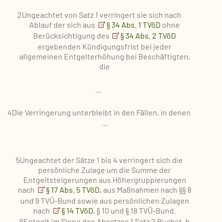
2Ungeachtet von Satz 1 verringert sie sich nach
Ablauf der sich aus
§ 34 Abs. 1 TVöD
ohne
Berücksichtigung des
§ 34 Abs. 2 TVöD
ergebenden Kündigungsfrist bei jeder
allgemeinen Entgelterhöhung bei Beschäftigten,
die
…
4Die Verringerung unterbleibt in den Fällen, in denen
…
5Ungeachtet der Sätze 1 bis 4 verringert sich die
persönliche Zulage um die Summe der
Entgeltsteigerungen aus Höhergruppierungen
nach
§ 17 Abs. 5 TVöD,
aus Maßnahmen nach §§ 8
und 9 TVÜ-Bund sowie aus persönlichen Zulagen
nach
§ 14 TVöD,
§ 10 und § 18 TVÜ-Bund.
6Entgelt im Sinne des Absatzes 1 Satz 2 Buchst. b