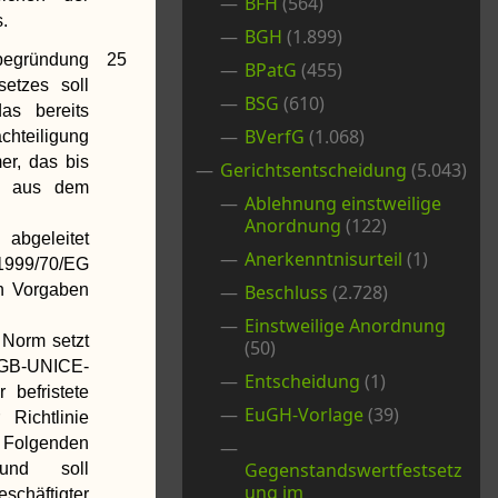
BFH
(564)
s.
BGH
(1.899)
begründung
25
BPatG
(455)
setzes soll
BSG
(610)
das bereits
BVerfG
(1.068)
hteiligung
mer, das bis
Gerichtsentscheidung
(5.043)
g aus dem
Ablehnung einstweilige
Anordnung
(122)
abgeleitet
Anerkenntnisurteil
(1)
 1999/70/EG
en Vorgaben
Beschluss
(2.728)
Einstweilige Anordnung
 Norm setzt
(50)
 EGB-UNICE-
Entscheidung
(1)
befristete
EuGH-Vorlage
(39)
Richtlinie
genden
Gegenstandswertfestsetz
und soll
ung im
schäftigter