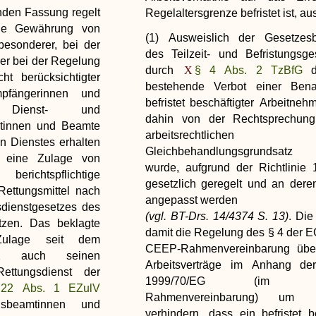
nden Fassung regelt
Regelaltersgrenze befristet ist, au
e Gewährung von
(1) Ausweislich der Gesetzes
besonderer, bei der
des Teilzeit- und Befristungsge
er bei der Regelung
durch
§ 4 Abs. 2 TzBfG
ht berücksichtigter
bestehende Verbot einer Benac
pfängerinnen und
befristet beschäftigter Arbeitneh
 Dienst- und
dahin von der Rechtsprechun
tinnen und Beamte
arbeitsrechtlichen
n Dienstes erhalten
Gleichbehandlungsgrundsatz 
V
eine Zulage von
wurde, aufgrund der Richtlinie
erichtspflichtige
gesetzlich geregelt und an der
Rettungsmittel nach
angepasst werden
sdienstgesetzes des
(vgl. BT-Drs. 14/4374 S. 13)
. Die
tzen. Das beklagte
damit die Regelung des § 4 der
Zulage seit dem
CEEP-Rahmenvereinbarung über 
2 auch seinen
Arbeitsverträge im Anhang der 
Rettungsdienst der
1999/70/EG (im Fol
22 Abs. 1 EZulV
Rahmenvereinbarung) um 
ugsbeamtinnen und
verhindern, dass ein befristet be