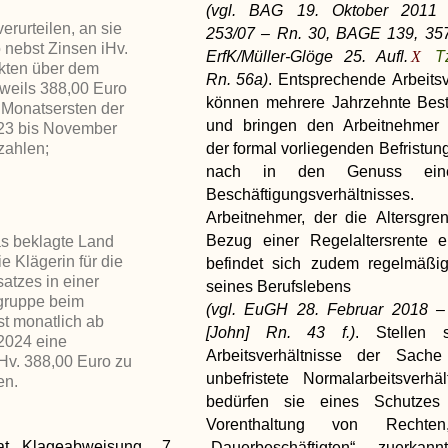
(vgl. BAG 19. Oktober 201
erurteilen, an sie
253/07 – Rn. 30, BAGE 139, 357
 nebst Zinsen iHv.
ErfK/Müller-Glöge 25. Aufl.
Tz
kten über dem
Rn. 56a)
. Entsprechende Arbeitsv
eweils 388,00 Euro
können mehrere Jahrzehnte Bes
 Monatsersten der
und bringen den Arbeitnehmer 
23 bis November
zahlen;
der formal vorliegenden Befristun
nach in den Genuss eine
Beschäftigungsverhältnis
Arbeitnehmer, der die Altersgre
Bezug einer Regelaltersrente er
as beklagte Land
die Klägerin für die
befindet sich zudem regelmäß
atzes in einer
seines Berufslebens
gruppe beim
(vgl. EuGH 28. Februar 2018 –
t monatlich ab
[John] Rn. 43 f.)
. Stellen 
2024 eine
Arbeitsverhältnisse der Sach
Hv. 388,00 Euro zu
unbefristete Normalarbeitsverhäl
en.
bedürfen sie eines Schutzes
Vorenthaltung von Rechte
t Klageabweisung
7
„Dauerbeschäftigten“ zuerkan