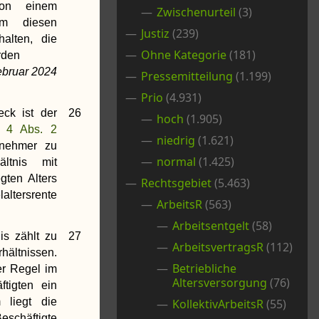
 von einem
Zwischenurteil
(3)
um diesen
Justiz
(239)
alten, die
Ohne Kategorie
(181)
rden
Februar 2024
Pressemitteilung
(1.199)
Prio
(4.931)
ck ist der
26
hoch
(1.905)
 4 Abs. 2
niedrig
(1.621)
tnehmer zu
normal
(1.425)
ältnis mit
gten Alters
Rechtsgebiet
(5.463)
altersrente
ArbeitsR
(563)
Arbeitsentgelt
(58)
nis zählt zu
27
ArbeitsvertragsR
(112)
ltnissen.
Betriebliche
er Regel im
Altersversorgung
(76)
ftigten ein
 liegt die
KollektivArbeitsR
(55)
schäftigte