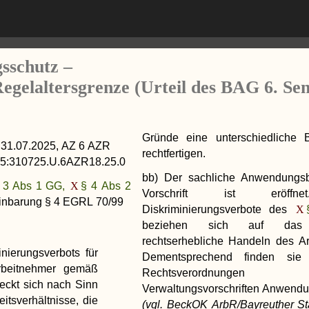
sschutz –
Regelaltersgrenze (Urteil des BAG 6. Sen
Gründe eine unterschiedliche 
m
31.07.2025
, AZ
6 AZR
rechtfertigen.
5:310725.U.6AZR18.25.0
bb) Der sachliche Anwendungsb
t 3 Abs 1 GG,
§ 4 Abs 2
Vorschrift ist eröffn
nbarung § 4 EGRL 70/99
Diskriminierungsverbote des
beziehen sich auf das
rechtserhebliche Handeln des Ar
nierungsverbots für
Dementsprechend finden sie
 Arbeitnehmer gemäß
Rechtsverordnung
reckt sich nach Sinn
Verwaltungsvorschriften Anwend
itsverhältnisse, die
(vgl. BeckOK ArbR/Bayreuther St