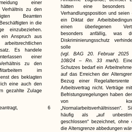
eidung einer
hätten eine besonders 
 Verhältnis zu den
Verhandlungsposition und seien 
ftigten Beamten
ein Diktat der Arbeitsbedingu
t Beschäftigten in die
einen überlegenen Vertra
e einzubeziehen.
besonders anfällig, was 
h ein Anspruch aus
Diskriminierungsschutz verhind
echtlichen
solle
dsatz. Es handele
(vgl. BAG 20. Februar 202
rlassen einer
108/24 – Rn. 33 mwN)
. Ein
Verhältnis zu den
Schutzes bedarf ein Arbeitnehme
Mitarbeitern im
auf das Erreichen der Altersgre
ienst des beklagten
Bezug einer Regelaltersrente b
flich eine auch den
Arbeitsvertrag nicht. Verträge mi
ern gezahlte Zulage
Befristungsregelungen haben de
von konsolidi
eantragt,
6
„Normalarbeitsverhältnissen“. 
häufig als „auf unbestim
geschlossen“ bezeichnet, ohne 
die Altersgrenze abbedungen wär