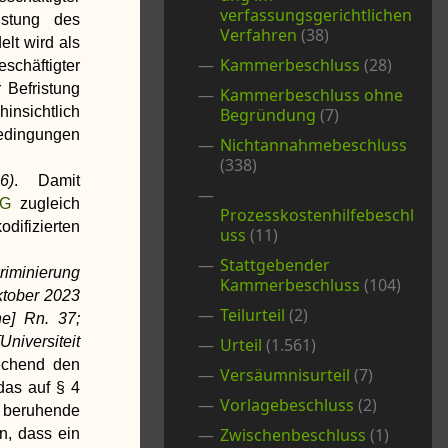
verfassungsgerichtlichen
istung des
Verfahren
(38)
elt wird als
Kammerbeschluss
(28)
schäftigter
 Befristung
Kammerbeschluss ohne
insichtlich
Begründung
(7)
dingungen
Nichtannahmebeschluss
(338)
6)
. Damit
BfG
zugleich
Prozesskostenhilfebeschl
ifizierten
uss
(11)
Stattgebender
iminierung
Kammerbeschluss
(104)
ktober 2023
Teilurteil
(2)
ne] Rn. 37;
iversiteit
Urteil
(1.561)
echend den
Versäumnisurteil
(7)
das auf § 4
Vorlagebeschluss
(2)
eruhende
Zwischenbeschluss
(1)
n, dass ein