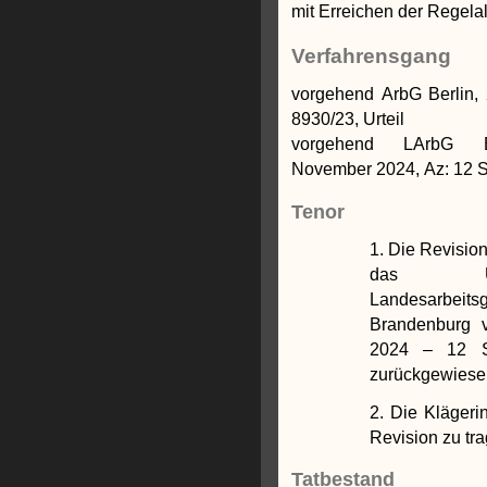
mit Erreichen der Regela
Verfahrensgang
vorgehend ArbG Berlin,
8930/23, Urteil
vorgehend LArbG Be
November 2024, Az: 12 Sa
Tenor
1. Die Revisio
das Ur
Landesarbeit
Brandenburg 
2024 – 12 S
zurückgewiese
2. Die Klägeri
Revision zu tr
Tatbestand