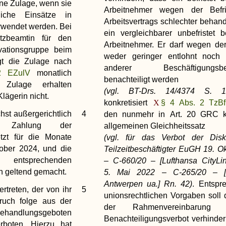
ne Zulage, wenn sie
Arbeitnehmer wegen der Befr
liche Einsätze in
Arbeitsvertrags schlechter behand
rwendet werden. Bei
ein vergleichbarer unbefristet be
tzbeamtin für den
Arbeitnehmer. Er darf wegen der
vationsgruppe beim
weder geringer entlohnt noch h
ägt die Zulage nach
anderer Beschäftigungsbe
 2 EZulV
monatlich
benachteiligt werden
Zulage erhalten
(vgl. BT-Drs. 14/4374 S. 1
Klägerin nicht.
konkretisiert
§ 4 Abs. 2 Tz
hst außergerichtlich
4
den nunmehr in Art. 20 GRC kod
 Zahlung der
allgemeinen Gleichheitssatz
etzt für die Monate
(vgl. für das Verbot der Diskr
ober 2024, und die
Teilzeitbeschäftigter EuGH 19. O
 entsprechenden
– C-660/20 – [Lufthansa CityLi
ch geltend gemacht.
5. Mai 2022 – C-265/20 – [Un
Antwerpen ua.] Rn. 42)
. Entspr
rtreten, der von ihr
5
unionsrechtlichen Vorgaben soll 
ruch folge aus der
der Rahmenvereinbarung b
behandlungsgeboten
Benachteiligungsverbot verhinder
erboten. Hierzu hat