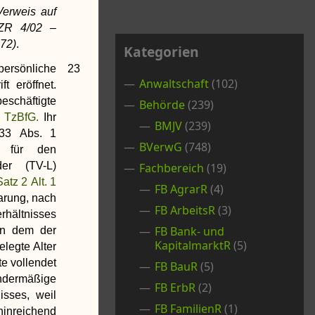
Verweis auf
ZR 4/02 –
272)
.
Kategorien
persönliche
23
Anwaltschaft
(102)
t eröffnet.
eschäftigte
Behörde
(239)
1 TzBfG.
Ihr
BMJV
(239)
 33 Abs. 1
BVerwG
(748)
s für den
der (TV-L)
Fachbereich
(19)
atz 2 Alt. 1
FB AgrarR
(4)
barung, nach
FB ArbeitsR
(3)
rhältnisses
FB Bank- und
 in dem der
KapitalmarktR
(5)
elegte Alter
e vollendet
FB BauR
(5)
endermäßige
FB ErbR
(2)
isses, weil
FB FamilienR
(1)
nreichend