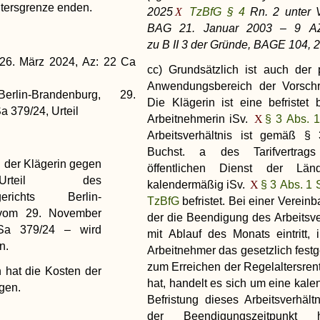
ltersgrenze enden.
2025
TzBfG § 4
Rn. 2 unter 
BAG 21. Januar 2003 – 9 A
zu B II 3 der Gründe, BAGE 104, 
 26. März 2024, Az: 22 Ca
cc) Grundsätzlich ist auch der 
Anwendungsbereich der Vorschrif
rlin-Brandenburg, 29.
Die Klägerin ist eine befristet b
 379/24, Urteil
Arbeitnehmerin iSv.
§ 3 Abs. 
Arbeitsverhältnis ist gemäß §
Buchst. a des Tarifvertrag
n der Klägerin gegen
öffentlichen Dienst der Län
teil des
kalendermäßig iSv.
§ 3 Abs. 1 S
sgerichts Berlin-
TzBfG
befristet. Bei einer Verein
vom 29. November
der die Beendigung des Arbeitsve
a 379/24 – wird
mit Ablauf des Monats eintritt,
n.
Arbeitnehmer das gesetzlich festg
zum Erreichen der Regelaltersrent
n hat die Kosten der
hat, handelt es sich um eine kal
agen.
Befristung dieses Arbeitsverhältn
der Beendigungszeitpunkt hi