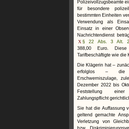
Polizeivollzugsbeamte ei
für besondere polizei
bestimmten Einheiten ve
Verwendung als Einsa
Einsatz in einer Obser
Nachrichtendienst betr
§ 22 Abs. 3 Alt.
388,00 Euro. Diese 
Tarifbeschäftigte wie die 
Die Klägerin hat – zunäc
erfolglos – die
Erschwerniszulage, zul
Dezember 2022 bis Okt
Feststellung einer
Zahlungspflicht gerichtli
Sie hat die Auffassung ve
geltend gemachte Ansp
Verletzung von Gleich
bzw. Diskriminierungsv