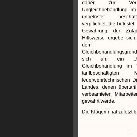
daher zur Verm
Ungleichbehandlung im
unbefristet beschä
verpflichtet, die befriste
Gewährung der Zulag
Hilfsweise ergebe sic
dem arbeitsr
Gleichbehandlungsgrun
sich um ein Unte
Gleichbehandlung im 
tarifbeschäftigten 
feuerwehrtechnischen D
Landes, denen übertari
verbeamteten Mitarbeit
gewährt werde.
Die Klägerin hat zuletzt b
1.