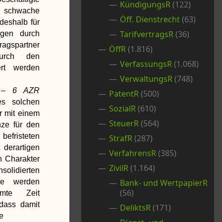
KündigungsR
(122)
schwache
Öff. Dienstrecht
(63)
deshalb für
TarifvertragsR
(36)
ngen durch
gspartner
ÖffR
(1.816)
durch den
VerfassungsR
(1.068)
ert werden
VerwaltungsR
(748)
5 – 6 AZR
PatentR
(500)
es solchen
SozialR
(610)
r mit einem
SteuerR
(564)
nze für den
efristeten
StrafR
(287)
t derartigen
VerfahrensR
(385)
n Charakter
ZivilR
(1.164)
erten
Sie werden
Bank- und WertpapierR
(56)
mte Zeit
dass damit
DeliktsR
(171)
e