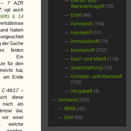
Dienst- und
1 – 7 AZR
WerkvertragsR
(70)
; vgl. auch
ErbR
(48)
BfG § 14
FamilienR
(194)
erhältnisse
tand haben
HandelsR
(51)
ungeachtet
ImmobilienR
(79)
g der Sache
InsolvenzR
(102)
s festen
ses. Ein
Kauf- und MietR
(118)
nze für den
Staatshaftung
(74)
reicht hat,
Urheber- und MarkenR
ig am Ende
(155)
VergabeR
(4)
 C-46/17 –
sich diese
Verband
(102)
e nach als
BRAK
(42)
tnisse dar,
DAV
(60)
 vor einer
n, welche
nt werden,