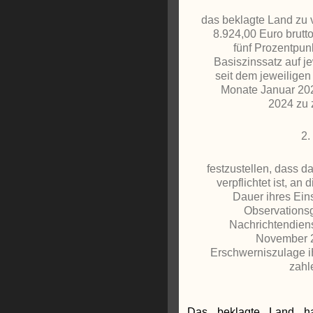
das beklagte Land zu v
8.924,00 Euro brutto
fünf Prozentpun
Basiszinssatz auf j
seit dem jeweiligen
Monate Januar 20
2024 zu 
2.
festzustellen, dass d
verpflichtet ist, an 
Dauer ihres Eins
Observations
Nachrichtendiens
November 
Erschwerniszulage i
zahl
Das beklagte Land ha