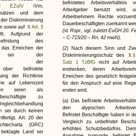
befristetes Arbeitsverhältnis
2 EZulV
iVm.
Arbeitgeber benutzt wird, 
ndsätzen und dem
Arbeitnehmern Rechte vorzuenth
 der Diskriminierung
Dauerbeschäftigten zuerkannt we
en sowie auf
Art. 3
(st. Rspr., vgl. zuletzt EuGH 20. 
ellt. Aufgrund der
– C-715/20 – Rn. 42 mwN)
.
 Befristung des
f das Erreichen der
(2) Nach diesem Sinn und Zwe
enze sei der
Diskriminierungsschutz des
§
ereich der
Satz 1 TzBfG
nicht auf Arbei
über befristete
erstrecken, deren Arbeitsverh
ang der Richtlinie
Erreichen des gesetzlich festgele
Die auf Lebenszeit
für den Anspruch auf eine Regel
mten seien als
enden wird.
beschäftigte zu
(a) Das befristete Arbeitsverhält
Ungleichbehandlung
den atypischen Arbeitsverhä
 sei durch keinen
Befristet Beschäftigte haben in d
fertigt. Art. 20 der
Vergleich zu unbefristet Beschä
chtecharta (GRC)
erhöhtes Schutzbedürfnis. Dem
beklagte Land sei
Annahme zugrunde, befristet Be