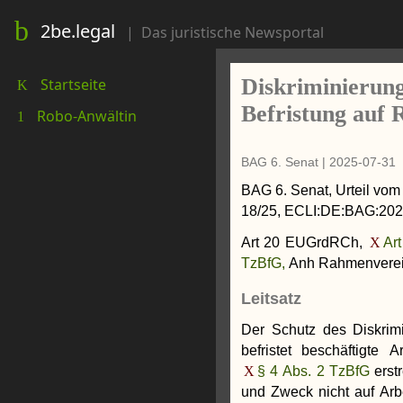
2be.legal
|
Das juristische Newsportal
Diskriminierung
Startseite
K
Befristung auf 
Robo-Anwältin
1
BAG 6. Senat
|
2025-07-31
BAG 6. Senat
,
Urteil
vo
18/25
,
ECLI:DE:BAG:202
Art 20 EUGrdRCh,
Ar
TzBfG,
Anh Rahmenverei
Leitsatz
Der Schutz des Diskrimi
befristet beschäftigte
§ 4 Abs. 2 TzBfG
erst
und Zweck nicht auf Arbe