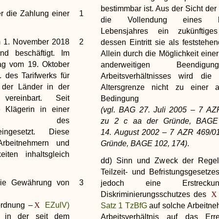
bestimmbar ist. Aus der Sicht der 
er die Zahlung einer
1
die Vollendung eines be
Lebensjahres ein zukünftiges
em 1. November 2018
2
dessen Eintritt sie als feststehe
d beschäftigt. Im
Allein durch die Möglichkeit eine
trag vom 19. Oktober
anderweitigen Beendig
 des Tarifwerks für
Arbeitsverhältnisses wird die 
t der Länder in der
Altersgrenze nicht zu einer a
vereinbart. Seit
Bedingung
 Klägerin in einer
(vgl. BAG 27. Juli 2005 – 7 AZ
gruppe des
zu 2 c aa der Gründe, BAGE 
eingesetzt. Diese
14. August 2002 – 7 AZR 469/01
rbeitnehmern und
Gründe, BAGE 102, 174)
.
iten inhaltsgleich
dd) Sinn und Zweck der Rege
Teilzeit- und Befristungsgesetze
die Gewährung von
3
jedoch eine Erstreck
Diskriminierungsschutzes des
ordnung –
EZulV)
Satz 1 TzBfG
auf solche Arbeitne
 in der seit dem
Arbeitsverhältnis auf das Err