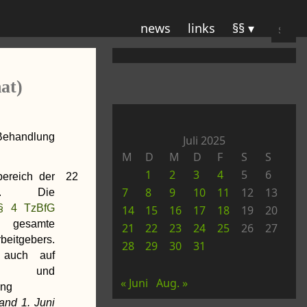
Suche
news
links
§§
nach:
at)
Behandlung
Juli 2025
M
D
M
D
F
S
S
1
2
3
4
5
6
ereich der
22
7
8
9
10
11
12
13
et. Die
§ 4 TzBfG
14
15
16
17
18
19
20
 gesamte
21
22
23
24
25
26
27
beitgebers.
28
29
30
31
 auch auf
en und
« Juni
Aug. »
ung
and 1. Juni