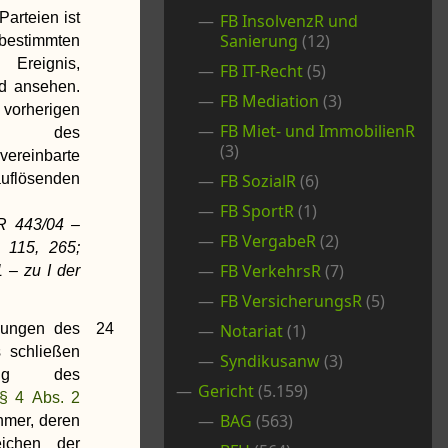
Parteien ist
FB InsolvenzR und
Sanierung
(12)
stimmten
 Ereignis,
FB IT-Recht
(5)
nd ansehen.
FB Mediation
(3)
r vorherigen
FB Miet- und ImmobilienR
ung des
(3)
vereinbarte
uflösenden
FB SozialR
(6)
FB SportR
(1)
R 443/04 –
FB VergabeR
(2)
115, 265;
FB VerkehrsR
(7)
 – zu I der
FB VersicherungsR
(5)
lungen des
24
Notariat
(1)
s schließen
Syndikusanw
(3)
ung des
Gericht
(5.159)
§ 4 Abs. 2
BAG
(563)
hmer, deren
eichen der