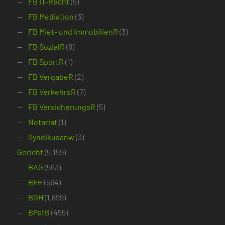
FB IT-Recht
(5)
FB Mediation
(3)
FB Miet- und ImmobilienR
(3)
FB SozialR
(6)
FB SportR
(1)
FB VergabeR
(2)
FB VerkehrsR
(7)
FB VersicherungsR
(5)
Notariat
(1)
Syndikusanw
(3)
Gericht
(5.159)
BAG
(563)
BFH
(564)
BGH
(1.899)
BPatG
(455)