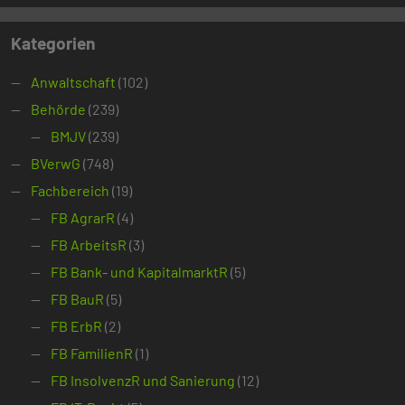
Kategorien
Anwaltschaft
(102)
Behörde
(239)
BMJV
(239)
BVerwG
(748)
Fachbereich
(19)
FB AgrarR
(4)
FB ArbeitsR
(3)
FB Bank- und KapitalmarktR
(5)
FB BauR
(5)
FB ErbR
(2)
FB FamilienR
(1)
FB InsolvenzR und Sanierung
(12)