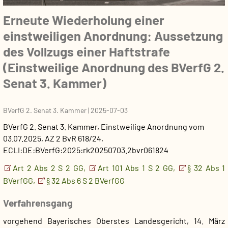
Erneute Wiederholung einer
einstweiligen Anordnung: Aussetzung
des Vollzugs einer Haftstrafe
(Einstweilige Anordnung des BVerfG 2.
Senat 3. Kammer)
BVerfG 2. Senat 3. Kammer
|
2025-07-03
BVerfG 2. Senat 3. Kammer
,
Einstweilige Anordnung
vom
03.07.2025
, AZ
2 BvR 618/24
,
ECLI:DE:BVerfG:2025:rk20250703.2bvr061824
Art 2 Abs 2 S 2 GG,
Art 101 Abs 1 S 2 GG,
§ 32 Abs 1
BVerfGG,
§ 32 Abs 6 S 2 BVerfGG
Verfahrensgang
vorgehend Bayerisches Oberstes Landesgericht, 14. März