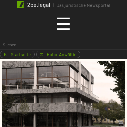
2be.legal
|
Das juristische Newsportal
Menu
☰
Suchen
nach:
Startseite
Robo-Anwältin
K
1