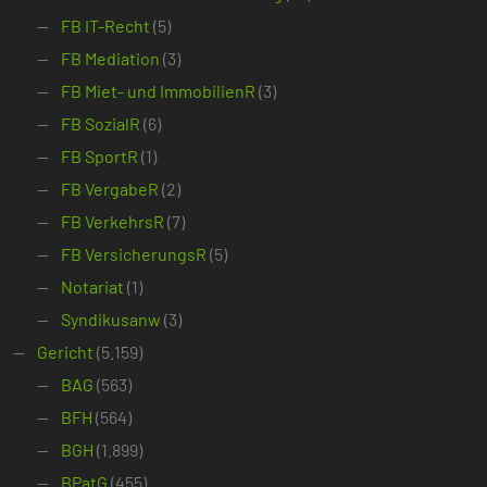
FB IT-Recht
(5)
FB Mediation
(3)
FB Miet- und ImmobilienR
(3)
FB SozialR
(6)
FB SportR
(1)
FB VergabeR
(2)
FB VerkehrsR
(7)
FB VersicherungsR
(5)
Notariat
(1)
Syndikusanw
(3)
Gericht
(5.159)
BAG
(563)
BFH
(564)
BGH
(1.899)
BPatG
(455)