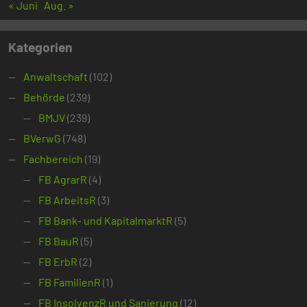
« Juni
Aug. »
Kategorien
Anwaltschaft
(102)
Behörde
(239)
BMJV
(239)
BVerwG
(748)
Fachbereich
(19)
FB AgrarR
(4)
FB ArbeitsR
(3)
FB Bank- und KapitalmarktR
(5)
FB BauR
(5)
FB ErbR
(2)
FB FamilienR
(1)
FB InsolvenzR und Sanierung
(12)